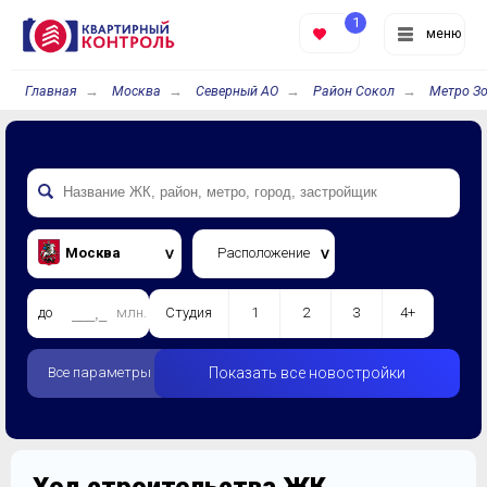
1
меню
Главная
Москва
Северный АО
Район Сокол
Метро Зо
Москва
Расположение
до
млн.
Студия
1
2
3
4+
Все параметры
Показать все новостройки