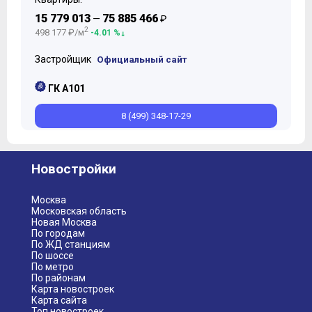
15 779 013
75 885 466
—
₽
2
498 177 ₽/м
-4.01 %
Застройщик
Официальный сайт
ГК А101
8 (499) 348-17-29
Новостройки
Москва
Московская область
Новая Москва
По городам
По ЖД станциям
По шоссе
По метро
По районам
Карта новостроек
Карта сайта
Топ новостроек