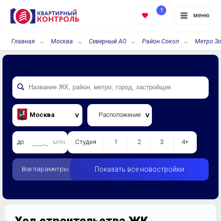
1
меню
Главная
Москва
Северный АО
Район Сокол
Метро Зо
Москва
Расположение
до
млн.
Студия
1
2
3
4+
Все параметры
Показать все новостройки