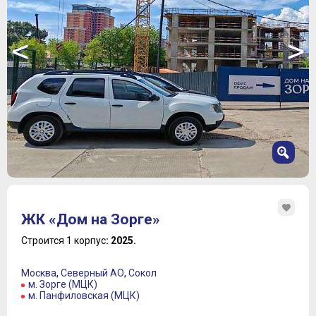
<
>
1
2
ЖК «Дом на Зорге»
3
4
Строится 1 корпус
: 2025.
5
6
Москва
,
Северный АО
,
Сокол
7
м. Зорге (МЦК)
м. Панфиловская (МЦК)
8