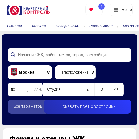
1
меню
Главная
Москва
Северный АО
Район Сокол
Метро Зо
Москва
Расположение
до
млн.
Студия
1
2
3
4+
Все параметры
Показать все новостройки