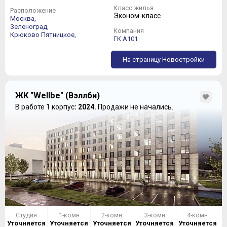
Класс жилья
Расположение
Эконом-класс
Москва,
Зеленоград,
Компания
Крюково
Пятницкое,
ГК А101
На страницу Новостройки
ЖК "Wellbe" (Вэллби)
В работе 1 корпус
: 2024.
Продажи не начались.
Студия
1-комн
2-комн
3-комн
4-комн
Уточняется
Уточняется
Уточняется
Уточняется
Уточняется