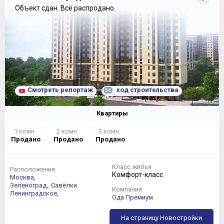
Объект сдан.
Всё распродано.
Смотреть репортаж
ход строительства
56
Квартиры
1 комн.
2 комн.
3 комн.
Продано
Продано
Продано
Класс жилья
Расположение
Комфорт-класс
Москва,
Зеленоград,
Савёлки
Компания
Ленинградское,
Ода Премиум
На страницу Новостройки