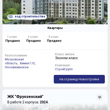
ход строительства
51
Квартиры
1 комн.
2 комн.
3 комн.
Продано
Продано
Продано
Класс жилья
Расположение
Эконом-класс
Московская
область,
Химки Г/О,
Компания
Носовихинское
СтройГрупп
На страницу Новостройки
ЖК "Фрунзенский"
В работе 2 корпуса
: 2024.