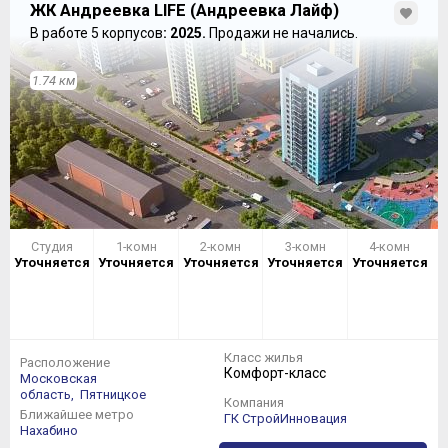
ЖК Андреевка LIFE (Андреевка Лайф)
В работе 5 корпусов
: 2025.
Продажи не начались.
1.74 км
Студия
1-комн
2-комн
3-комн
4-комн
Уточняется
Уточняется
Уточняется
Уточняется
Уточняется
Класс жилья
Расположение
Комфорт-класс
Московская
область,
Пятницкое
Компания
Ближайшее метро
ГК СтройИнновация
Нахабино