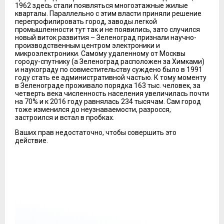
1962 здесь стали появляться многоэтажные жилые
кварталы. Параллельно с этим власти приняли решение
перепрофилировать город, заводы легкой
промышленности тут так и не появились, зато случился
новый виток развития – Зеленоград признали научно-
производственным центром электроники и
микроэлектроники. Самому удаленному от Москвы
городу-спутнику (а Зеленоград расположен за Химками)
и наукограду по совместительству суждено было в 1991
году стать ее административной частью. К тому моменту
в Зеленограде проживало порядка 163 тыс. человек, за
четверть века численность населения увеличилась почти
на 70% и к 2016 году равнялась 234 тысячам. Сам город
тоже изменился до неузнаваемости, разросся,
застроился и встал в пробках.
Ваших прав недостаточно, чтобы совершить это
действие.