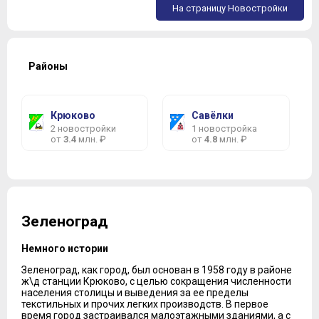
На страницу Новостройки
Районы
Крюково
Савёлки
2 новостройки
1 новостройка
от
3.4
млн. ₽
от
4.8
млн. ₽
Зеленоград
Немного истории
Зеленоград, как город, был основан в 1958 году в районе
ж\д станции Крюково, с целью сокращения численности
населения столицы и выведения за ее пределы
текстильных и прочих легких производств. В первое
время город застраивался малоэтажными зданиями, а с