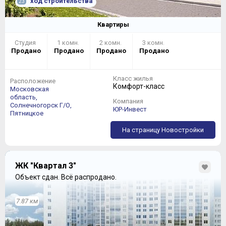
ход строительства
23
Квартиры
Студия
1 комн.
2 комн.
3 комн.
Продано
Продано
Продано
Продано
Класс жилья
Расположение
Комфорт-класс
Московская
область,
Компания
Солнечногорск Г/О,
ЮР-Инвест
Пятницкое
На страницу Новостройки
ЖК "Квартал 3"
Объект сдан.
Всё распродано.
7.87 км