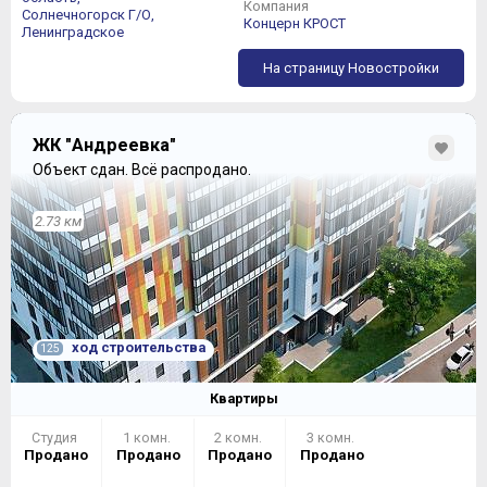
Компания
Солнечногорск Г/О,
Концерн КРОСТ
Ленинградское
На страницу Новостройки
ЖК "Андреевка"
Объект сдан.
Всё распродано.
2.73 км
ход строительства
125
Квартиры
Студия
1 комн.
2 комн.
3 комн.
Продано
Продано
Продано
Продано