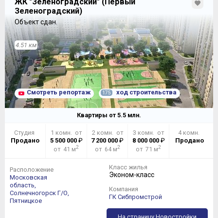
ЖК "Зеленоградский" (Первый
Зеленоградский)
Объект сдан.
4.51 км
Смотреть репортаж
ход строительства
175
Квартиры от
5.5
млн.
Студия
1 комн. от
2 комн. от
3 комн. от
4 комн.
Продано
5 500 000
₽
7 200 000
₽
8 000 000
₽
Продано
2
2
2
от 41 м
от 64 м
от 71 м
Класс жилья
Расположение
Эконом-класс
Московская
область,
Компания
Солнечногорск Г/О,
ГК Сибпромстрой
Пятницкое
На страницу Новостройки