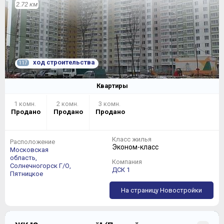
2.72 км
ход строительства
117
Квартиры
1 комн.
2 комн.
3 комн.
Продано
Продано
Продано
Класс жилья
Расположение
Эконом-класс
Московская
область,
Компания
Солнечногорск Г/О,
ДСК 1
Пятницкое
На страницу Новостройки