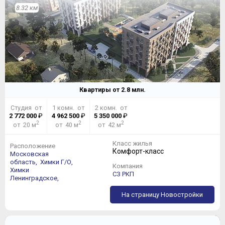
8.32 км
Квартиры от
2.8
млн.
Студия от
1 комн. от
2 комн. от
2 772 000
₽
4 962 500
₽
5 350 000
₽
2
2
2
от 20 м
от 40 м
от 42 м
Класс жилья
Расположение
Комфорт-класс
Московская
область,
Химки Г/О,
Компания
Химки
СЗ РКП
Ленинградское,
На страницу Новостройки