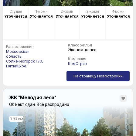
Студия
1-комн
2-комн
3-комн
4-комн
Уточняется
Уточняется
Уточняется
Уточняется
Уточняется
Класс жилья
Расположение
Эконом-класс
Московская
область,
Компания
Солнечногорск Г/О,
КомСтрин
Пятницкое
На страницу Новостройки
ЖК "Мелодия леса"
Объект сдан.
Всё распродано.
3.93 км