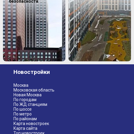
безопасности
Новостройки
Москва
Московская область
Новая Москва
По городам
По ЖД станциям
По шоссе
По метро
По районам
Карта новостроек
Карта сайта
Топ новостроек