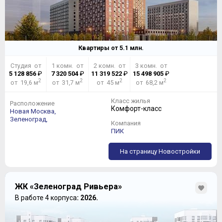
Квартиры от
5.1
млн.
Студия от
1 комн. от
2 комн. от
3 комн. от
5 128 856
₽
7 320 504
₽
11 319 522
₽
15 498 905
₽
2
2
2
2
от 19,6 м
от 31,7 м
от 45 м
от 68,2 м
Класс жилья
Расположение
Комфорт-класс
Новая Москва,
Зеленоград,
Компания
ПИК
На страницу Новостройки
ЖК «Зеленоград Ривьера»
В работе 4 корпуса
: 2026.