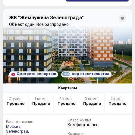
ЖК "Жемчужина Зеленограда"
Объект сдан.
Всё распродано.
Смотреть репортаж
ход строительства
160
Квартиры
Студия
1 комн.
2 комн.
3 комн.
4 комн.
Продано
Продано
Продано
Продано
Продано
Класс жилья
Расположение
Комфорт-класс
Москва,
Зеленоград,
Компания