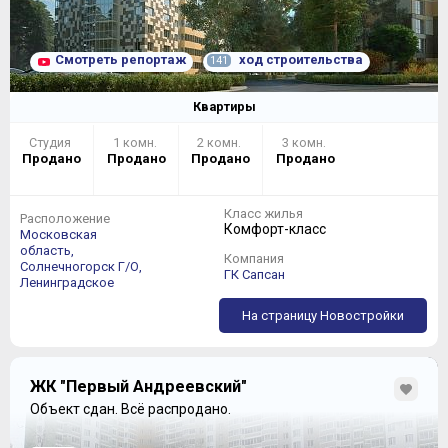
Смотреть репортаж
ход строительства
141
Квартиры
Студия
1 комн.
2 комн.
3 комн.
Продано
Продано
Продано
Продано
Класс жилья
Расположение
Комфорт-класс
Московская
область,
Компания
Солнечногорск Г/О,
ГК Сапсан
Ленинградское
На страницу Новостройки
ЖК "Первый Андреевский"
Объект сдан.
Всё распродано.