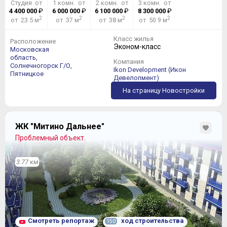
Студия от
1 комн. от
2 комн. от
3 комн. от
4 400 000
₽
6 000 000
₽
6 100 000
₽
8 300 000
₽
2
2
2
2
от 23.5 м
от 37 м
от 38 м
от 50.9 м
Класс жилья
Расположение
Эконом-класс
Московская
область,
Компания
Солнечногорск Г/О,
Ikon Development (Икон
Пятницкое
Девелопмент)
На страницу Новостройки
ЖК "Митино Дальнее"
Проблемный объект.
3.77 км
Смотреть репортаж
ход строительства
150