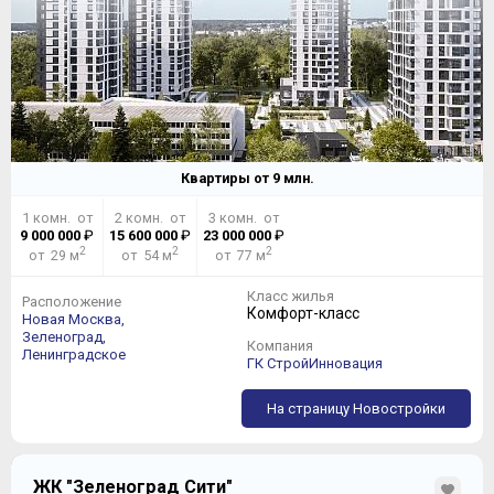
Квартиры от
9
млн.
1 комн. от
2 комн. от
3 комн. от
9 000 000
₽
15 600 000
₽
23 000 000
₽
2
2
2
от 29 м
от 54 м
от 77 м
Класс жилья
Расположение
Комфорт-класс
Новая Москва,
Зеленоград,
Компания
Ленинградское
ГК СтройИнновация
На страницу Новостройки
ЖК "Зеленоград Сити"