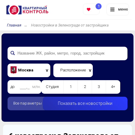
1
меню
Главная
Новостройки в Зеленограде от застройщика
Москва
Расположение
до
млн.
Студия
1
2
3
4+
Все параметры
Показать все новостройки