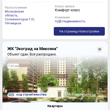
Класс жилья
Расположение
Комфорт-класс
Московская
область,
Компания
Солнечногорск Г/О,
НДВ Недвижимость
Пятницкое
На страницу Новостройки
ЖК "Экоград на Микояна"
Объект сдан.
Всё распродано.
7.35 км
ход строительства
153
Квартиры