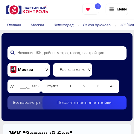
1
меню
Главная
Москва
Зеленоград
Район Крюково
ЖК "Зел
Москва
Расположение
до
млн.
Студия
1
2
3
4+
Все параметры
Показать все новостройки