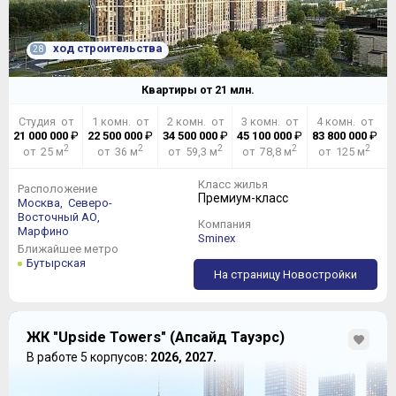
ход строительства
28
Квартиры от
21
млн.
Студия от
1 комн. от
2 комн. от
3 комн. от
4 комн. от
21 000 000
₽
22 500 000
₽
34 500 000
₽
45 100 000
₽
83 800 000
₽
2
2
2
2
2
от 25 м
от 36 м
от 59,3 м
от 78,8 м
от 125 м
Класс жилья
Расположение
Премиум-класс
Москва,
Северо-
Восточный АО,
Компания
Марфино
Sminex
Ближайшее метро
Бутырская
На страницу Новостройки
ЖК "Upside Towers" (Апсайд Тауэрс)
В работе 5 корпусов
: 2026, 2027.