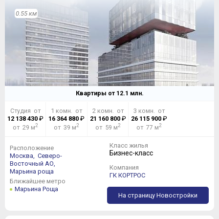
0.55 км
Квартиры от
12.1
млн.
Студия от
1 комн. от
2 комн. от
3 комн. от
12 138 430
₽
16 364 880
₽
21 160 800
₽
26 115 900
₽
2
2
2
2
от 29 м
от 39 м
от 59 м
от 77 м
Класс жилья
Расположение
Бизнес-класс
Москва,
Северо-
Восточный АО,
Компания
Марьина роща
ГК КОРТРОС
Ближайшее метро
Марьина Роща
На страницу Новостройки