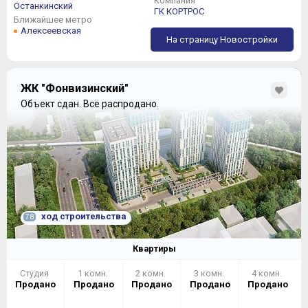
Компания
Останкинский
ГК КОРТРОС
Ближайшее метро
Алексеевская
На страницу Новостройки
ЖК "Фонвизинский"
Объект сдан.
Всё распродано.
ход строительства
78
Квартиры
Студия
1 комн.
2 комн.
3 комн.
4 комн.
Продано
Продано
Продано
Продано
Продано