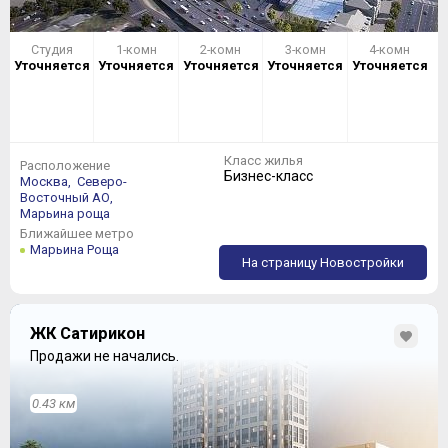
Студия
1-комн
2-комн
3-комн
4-комн
Уточняется
Уточняется
Уточняется
Уточняется
Уточняется
Класс жилья
Расположение
Бизнес-класс
Москва,
Северо-
Восточный АО,
Марьина роща
Ближайшее метро
Марьина Роща
На страницу Новостройки
ЖК Сатирикон
Продажи не начались.
0.43 км