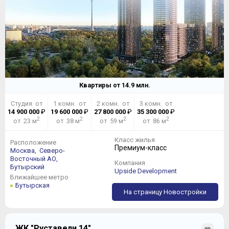
Квартиры от
14.9
млн.
Студия от
1 комн. от
2 комн. от
3 комн. от
14 900 000
₽
19 600 000
₽
27 800 000
₽
35 300 000
₽
2
2
2
2
от 23 м
от 38 м
от 59 м
от 86 м
Класс жилья
Расположение
Премиум-класс
Москва,
Северо-
Восточный АО,
Компания
Бутырский
Upside Development
Ближайшее метро
Бутырская
На страницу Новостройки
ЖК "Руставели 14"