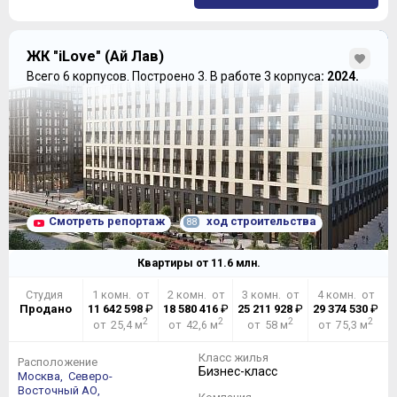
ЖК "iLove" (Ай Лав)
Всего 6 корпусов.
Построено 3.
В работе 3 корпуса
: 2024.
Смотреть репортаж
ход строительства
88
Квартиры от
11.6
млн.
Студия
1 комн. от
2 комн. от
3 комн. от
4 комн. от
Продано
11 642 598
₽
18 580 416
₽
25 211 928
₽
29 374 530
₽
2
2
2
2
от 25,4 м
от 42,6 м
от 58 м
от 75,3 м
Класс жилья
Расположение
Бизнес-класс
Москва,
Северо-
Восточный АО,