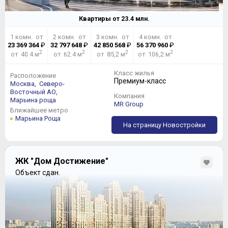
Квартиры от
23.4
млн.
1 комн. от
2 комн. от
3 комн. от
4 комн. от
23 369 364
₽
32 797 648
₽
42 850 568
₽
56 370 960
₽
2
2
2
2
от 40.4 м
от 62.4 м
от 85,2 м
от 106,2 м
Класс жилья
Расположение
Премиум-класс
Москва,
Северо-
Восточный АО,
Компания
Марьина роща
MR Group
Ближайшее метро
Марьина Роща
На страницу Новостройки
ЖК "Дом Достижение"
Объект сдан.