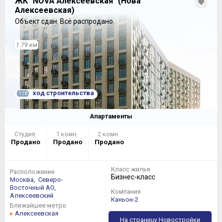
ЖК "NOVA Алексеевская" (Нова
Алексеевская)
Объект сдан.
Всё распродано.
1.79 км
ход строительства
118
Апартаменты
Студия
1 комн.
2 комн.
Продано
Продано
Продано
Класс жилья
Расположение
Бизнес-класс
Москва,
Северо-
Восточный АО,
Компания
Алексеевский
Каньон-2
Ближайшее метро
Алексеевская
На страницу Новостройки