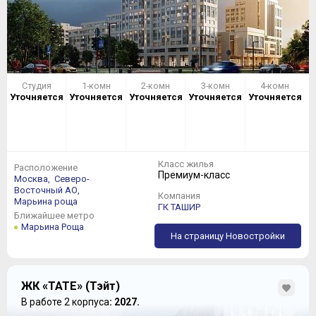
Студия
1-комн
2-комн
3-комн
4-комн
Уточняется
Уточняется
Уточняется
Уточняется
Уточняется
Класс жилья
Расположение
Премиум-класс
Москва,
Северо-
Восточный АО,
Компания
Марьина роща
ГК ТАШИР
Ближайшее метро
Марьина Роща
На страницу Новостройки
ЖК «TATE» (Тэйт)
В работе 2 корпуса
: 2027.