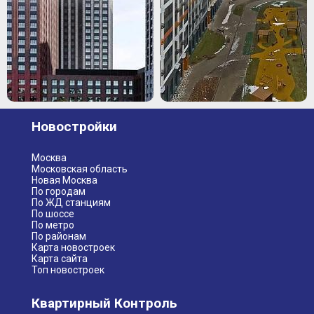
Новостройки
Москва
Московская область
Новая Москва
По городам
По ЖД станциям
По шоссе
По метро
По районам
Карта новостроек
Карта сайта
Топ новостроек
Квартирный Контроль