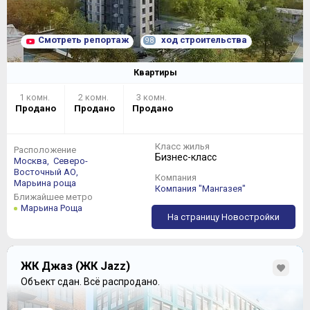
Смотреть репортаж
ход строительства
98
Квартиры
1 комн.
2 комн.
3 комн.
Продано
Продано
Продано
Класс жилья
Расположение
Бизнес-класс
Москва,
Северо-
Восточный АО,
Компания
Марьина роща
Компания "Мангазея"
Ближайшее метро
Марьина Роща
На страницу Новостройки
ЖК Джаз (ЖК Jazz)
Объект сдан.
Всё распродано.