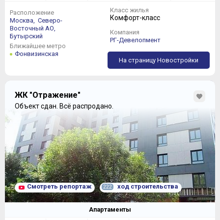
Класс жилья
Расположение
Комфорт-класс
Москва,
Северо-
Восточный АО,
Компания
Бутырский
РГ-Девелопмент
Ближайшее метро
Фонвизинская
На страницу Новостройки
ЖК "Отражение"
Объект сдан.
Всё распродано.
Смотреть репортаж
ход строительства
222
Апартаменты