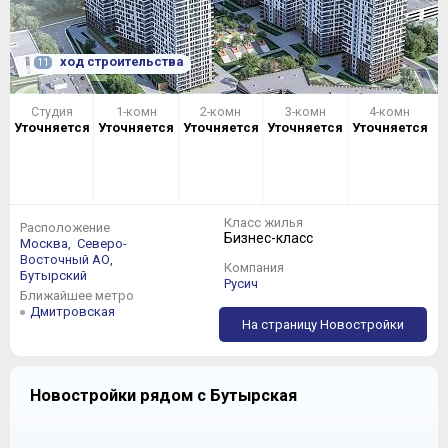
ход строительства
11
Студия
1-комн
2-комн
3-комн
4-комн
Уточняется
Уточняется
Уточняется
Уточняется
Уточняется
Класс жилья
Расположение
Бизнес-класс
Москва,
Северо-
Восточный АО,
Компания
Бутырский
Русич
Ближайшее метро
Дмитровская
На страницу Новостройки
Новостройки рядом с Бутырская