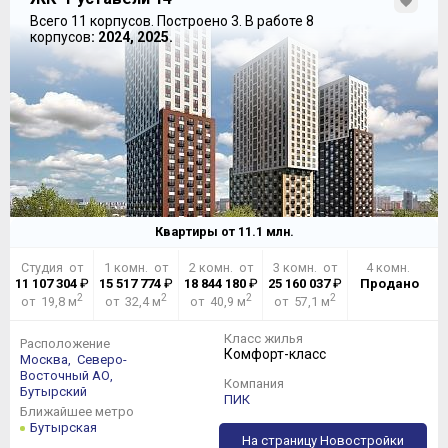
Всего 11 корпусов.
Построено 3.
В работе 8
корпусов
: 2024, 2025.
Квартиры от
11.1
млн.
Студия от
1 комн. от
2 комн. от
3 комн. от
4 комн.
11 107 304
₽
15 517 774
₽
18 844 180
₽
25 160 037
₽
Продано
2
2
2
2
от 19,8 м
от 32,4 м
от 40,9 м
от 57,1 м
Класс жилья
Расположение
Комфорт-класс
Москва,
Северо-
Восточный АО,
Компания
Бутырский
ПИК
Ближайшее метро
Бутырская
На страницу Новостройки