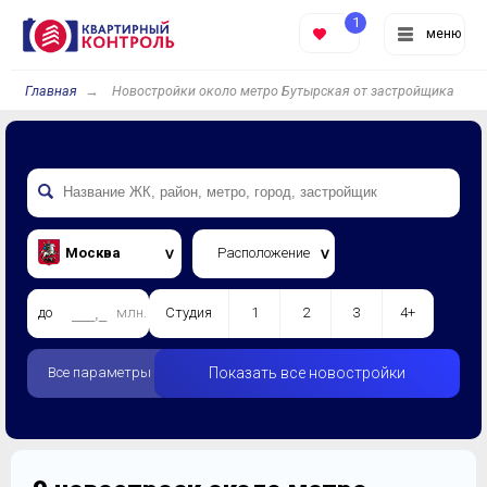
1
меню
Главная
Новостройки около метро Бутырская от застройщика
Москва
Расположение
до
млн.
Студия
1
2
3
4+
Все параметры
Показать все новостройки