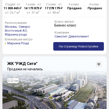
Студия от
1 комн. от
2 комн. от
3 комн.
4 комн.
11 000 465
₽
14 173 873
₽
17 278 179
₽
Продано
Продано
2
2
2
от 23,7 м
от 37 м
от 48 м
Класс жилья
Расположение
Бизнес-класс
Москва,
Северо-
Восточный АО,
Компания
Марьина роща
Самолет Девелопмент
Ближайшее метро
Марьина Роща
На страницу Новостройки
ЖК "РЖД Сити"
Продажи не начались.
0.22 км