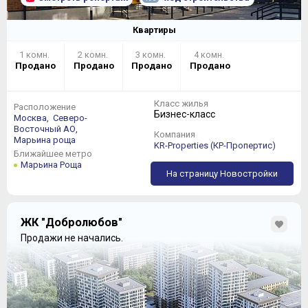
Квартиры
1 комн.
2 комн.
3 комн.
4 комн.
Продано
Продано
Продано
Продано
Класс жилья
Расположение
Бизнес-класс
Москва,
Северо-
Восточный АО,
Компания
Марьина роща
KR-Properties (КР-Пропертис)
Ближайшее метро
Марьина Роща
На страницу Новостройки
ЖК "Добролюбов"
Продажи не начались.