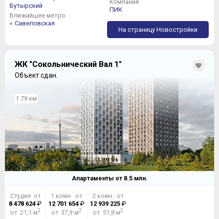
Компания
Бутырский
ПИК
Ближайшее метро
Савеловская
На страницу Новостройки
ЖК "Сокольнический Вал 1"
Объект сдан.
1.79 км
Апартаменты от
8.5
млн.
Студия от
1 комн. от
2 комн. от
8 478 624
₽
12 701 654
₽
12 939 225
₽
2
2
2
от 21,1 м
от 37,9 м
от 51,8 м