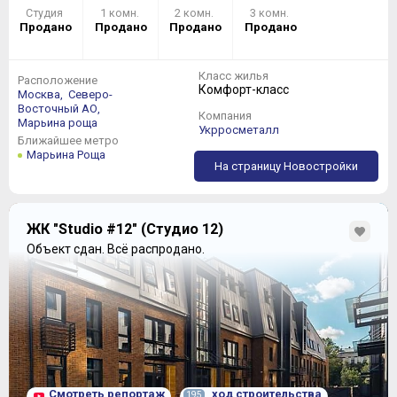
Студия
1 комн.
2 комн.
3 комн.
Продано
Продано
Продано
Продано
Класс жилья
Расположение
Комфорт-класс
Москва,
Северо-
Восточный АО,
Компания
Марьина роща
Укрросметалл
Ближайшее метро
Марьина Роща
На страницу Новостройки
ЖК "Studio #12" (Студио 12)
Объект сдан.
Всё распродано.
Смотреть репортаж
ход строительства
195