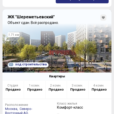
ЖК "Шереметьевский"
Объект сдан.
Всё распродано.
1.71 км
ход строительства
51
Квартиры
Студия
1 комн.
2 комн.
3 комн.
4 комн.
Продано
Продано
Продано
Продано
Продано
Класс жилья
Расположение
Комфорт-класс
Москва,
Северо-
Восточный АО,