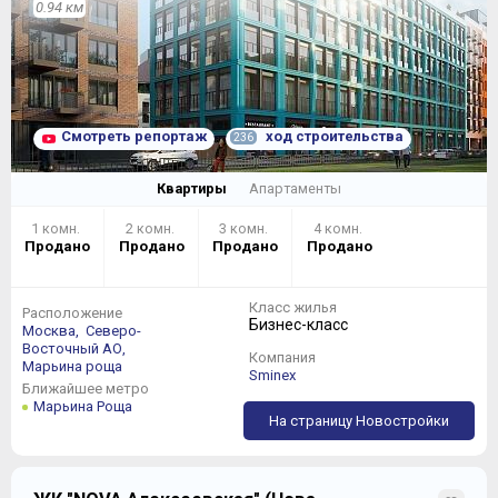
0.94 км
Смотреть репортаж
ход строительства
236
Квартиры
Апартаменты
1 комн.
2 комн.
3 комн.
4 комн.
Продано
Продано
Продано
Продано
Класс жилья
Расположение
Бизнес-класс
Москва,
Северо-
Восточный АО,
Компания
Марьина роща
Sminex
Ближайшее метро
Марьина Роща
На страницу Новостройки