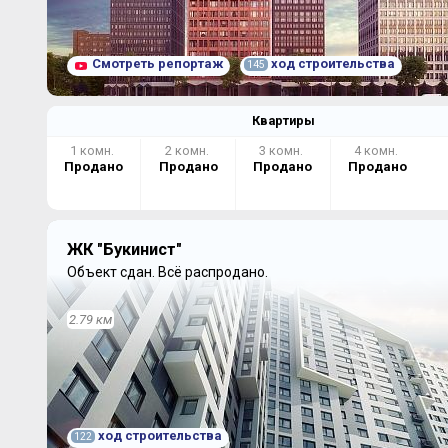
Смотреть репортаж
ход строительства
145
Квартиры
1 комн.
2 комн.
3 комн.
4 комн.
Продано
Продано
Продано
Продано
ЖК "Букинист"
Объект сдан.
Всё распродано.
2.79 км
ход строительства
122