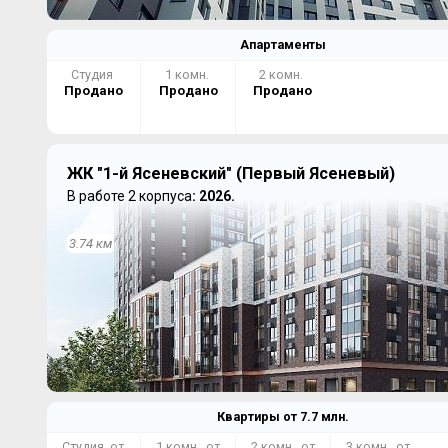
Апартаменты
Студия
1 комн.
2 комн.
Продано
Продано
Продано
ЖК "1-й Ясеневский" (Первый Ясеневый)
В работе 2 корпуса
: 2026.
3.74 км
Квартиры от
7.7
млн.
Студия от
1 комн. от
2 комн. от
3 комн. от