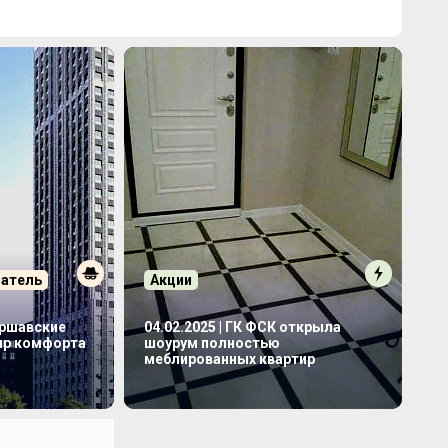
патель
Акции
аршавские
04.02.2025 | ГК ФСК открыла
мир комфорта
шоурум полностью
меблированных квартир