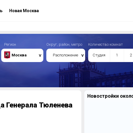
ь
Новая Москва
Регион
Округ, район, метро
Количество комнат
Москва
Расположение
Студия
1
2
Новостройки около
ца Генерала Тюленева