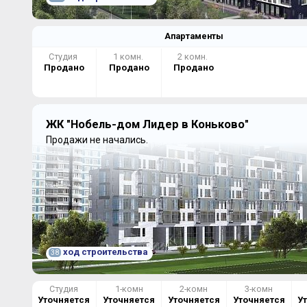
Апартаменты
Студия
1 комн.
2 комн.
Продано
Продано
Продано
ЖК "Нобель-дом Лидер в Коньково"
Продажи не начались.
ход строительства
38
Студия
1-комн
2-комн
3-комн
Уточняется
Уточняется
Уточняется
Уточняется
У