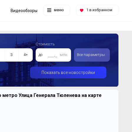
меню
1
в избранном
Видеообзоры
Стоимость
3
4+
до
млн.
Все параметры
Показать все новостройки
 метро Улица Генерала Тюленева на карте