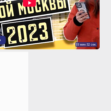
о
33 мин.52 сек.