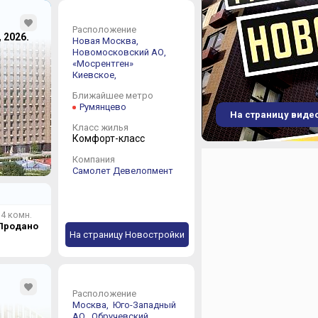
Расположение
, 2026.
Новая Москва,
Новомосковский АО,
«Мосрентген»
Киевское,
Ближайшее метро
Румянцево
На страницу виде
Класс жилья
Комфорт-класс
Компания
Самолет Девелопмент
4 комн.
Продано
На страницу Новостройки
Расположение
Москва,
Юго-Западный
АО,
Обручевский