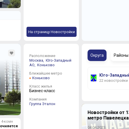
На страницу Новостройки
Округа
Районы
Расположение
Москва,
Юго-Западный
АО,
Коньково
Ближайшее метро
Юго-Западный
Коньково
22 новостройки
Класс жилья
Бизнес-класс
Компания
Группа Эталон
Новостройки от 1
метро Павелецка
4-комн
точняется
04.04.2023