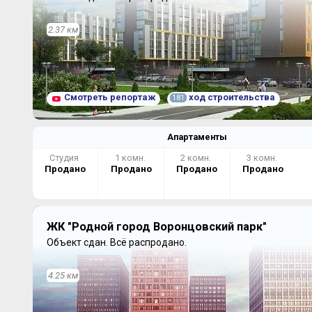
2.37 км
Смотреть репортаж
ход строительства
181
Апартаменты
Студия
1 комн.
2 комн.
3 комн.
Продано
Продано
Продано
Продано
ЖК "Родной город Воронцовский парк"
Объект сдан.
Всё распродано.
4.25 км