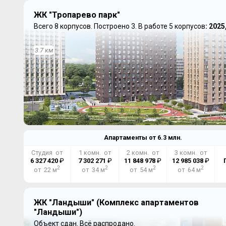
ЖК "Тропарево парк"
Всего 8 корпусов.
Построено 3.
В работе 5 корпусов
: 2025
3.7 км
Апартаменты от
6.3
млн.
Студия от
1 комн. от
2 комн. от
3 комн. от
6 327 420
₽
7 302 271
₽
11 848 978
₽
12 985 038
₽
2
2
2
2
от 22 м
от 34 м
от 54 м
от 64 м
ЖК "Ландыши" (Комплекс апартаментов
"Ландыши")
Объект сдан.
Всё распродано.