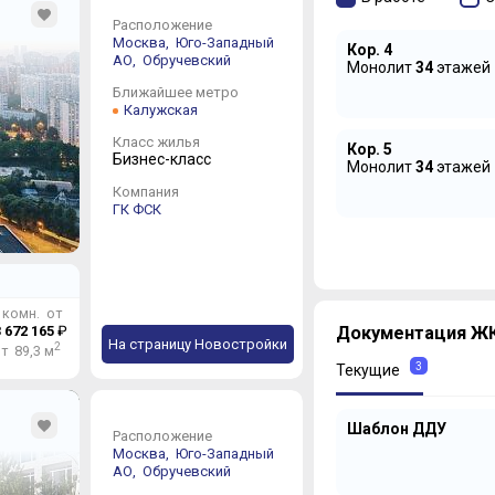
Расположение
Москва,
Юго-Западный
Кор. 4
АО,
Обручевский
Монолит
34
этажей
Ближайшее метро
Калужская
Класс жилья
Кор. 5
Бизнес-класс
Монолит
34
этажей
Компания
ГК ФСК
 комн. от
Документация ЖК 
 672 165
₽
На страницу Новостройки
2
т 89,3 м
3
Текущие
Шаблон ДДУ
Расположение
Москва,
Юго-Западный
АО,
Обручевский