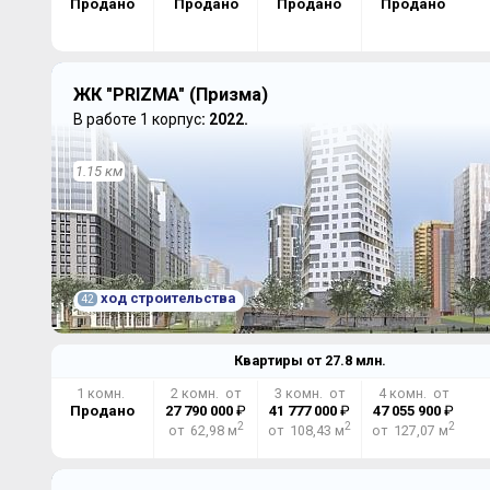
Продано
Продано
Продано
Продано
ЖК "PRIZMA" (Призма)
В работе 1 корпус
: 2022.
1.15 км
ход строительства
42
Квартиры от
27.8
млн.
1 комн.
2 комн. от
3 комн. от
4 комн. от
Продано
27 790 000
₽
41 777 000
₽
47 055 900
₽
2
2
2
от 62,98 м
от 108,43 м
от 127,07 м