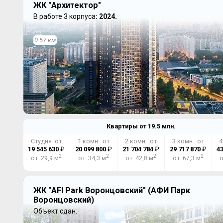
ЖК "Архитектор"
В работе 3 корпуса
: 2024.
0.57 км
Квартиры от
19.5
млн.
Студия от
1 комн. от
2 комн. от
3 комн. от
4
19 545 630
₽
20 099 800
₽
21 704 784
₽
29 717 870
₽
43
2
2
2
2
от 29,9 м
от 34,3 м
от 42,8 м
от 67,3 м
о
ЖК "AFI Park Воронцовский" (АФИ Парк
Воронцовский)
Объект сдан.