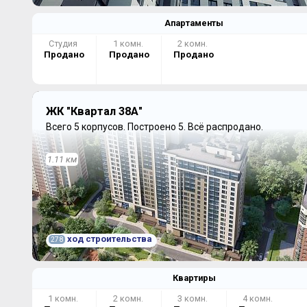
Апартаменты
Студия
1 комн.
2 комн.
Продано
Продано
Продано
ЖК "Квартал 38А"
Всего 5 корпусов.
Построено 5.
Всё распродано.
1.11 км
ход строительства
278
Квартиры
1 комн.
2 комн.
3 комн.
4 комн.