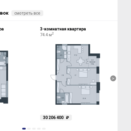
вок
смотреть все
ра
3-комнатная квартира
2-к
2
74.4 м
59.3
>
30 206 400
₽
26
1
2
3
4
5