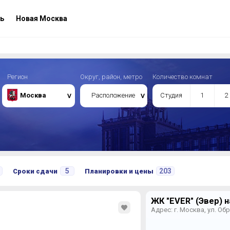
ь
Новая Москва
Регион
Округ, район, метро
Количество комнат
Москва
Расположение
Студия
1
2
5
203
Сроки сдачи
Планировки и цены
ЖК "EVER" (Эвер) н
Адрес: г. Москва, ул. Обр