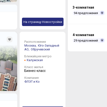
3-комнатная
94 предложения
На страницу Новостройки
4-комнатная
29 предложений
Расположение
Москва,
Юго-Западный
АО,
Обручевский
Ближайшее метро
Калужская
Класс жилья
Бизнес-класс
Компания
ФЛЭТ и Ко