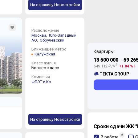
На страницу Новостройки
Расположение
Москва,
Юго-Западный
АО,
Обручевский
Ближайшее метро
Квартиры:
Калужская
13 500 000
59 26
—
Класс жилья
2
649 112 ₽/м
1.04 %
Бизнес-класс
ТЕКТА GROUP
Компания
ФЛЭТ и Ко
На страницу Новостройки
Сроки сдачи ЖК "
2
В работе
С