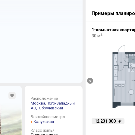
Примеры планиро
4-комнатная квартира
1-комнатная кварти
2
2
82.8 м
30 м
<
Расположение
Москва,
Юго-Западный
АО,
Обручевский
Ближайшее метро
27 067 320
₽
12 231 000
₽
Калужская
Класс жилья
Бизнес-класс