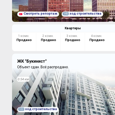
Смотреть репортаж
ход строительства
145
Квартиры
1 комн.
2 комн.
3 комн.
4 комн.
Продано
Продано
Продано
Продано
ЖК "Букинист"
Объект сдан.
Всё распродано.
0.54 км
ход строительства
122