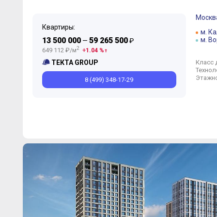
Москв
Квартиры:
м. К
13 500 000
59 265 500
м. В
—
₽
2
649 112 ₽/м
1.04 %
Класс 
ТЕКТА GROUP
Технол
Этажно
8 (499) 348-17-29