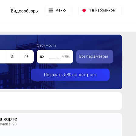
меню
1
в избранном
Видеообзоры
Стоимость
3
4+
до
млн.
Все параметры
Показать 580 новостроек
а карте
учева, 23