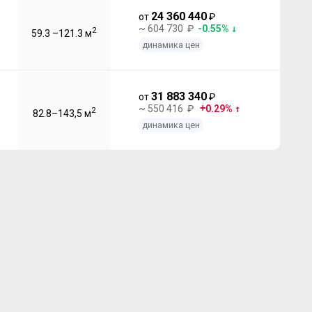
24 360 440
от
₽
~ 604 730 ₽
-0.55%
2
59.3 –121.3 м
динамика цен
31 883 340
от
₽
~ 550 416 ₽
0.29%
2
82.8–143,5 м
динамика цен