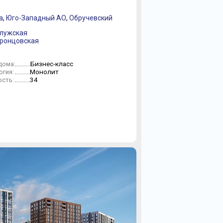
а
,
Юго-Западный АО
,
Обручевский
алужская
оронцовская
Бизнес-класс
дома:
Монолит
огия:
34
сть: