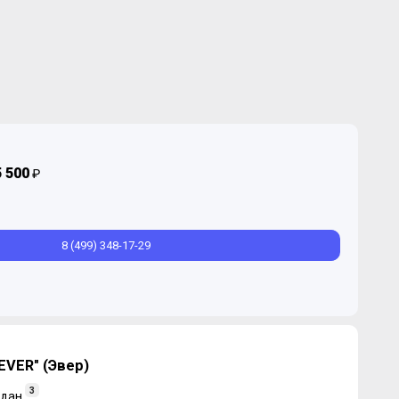
5 500
₽
8 (499) 348-17-29
EVER" (Эвер)
3
дан