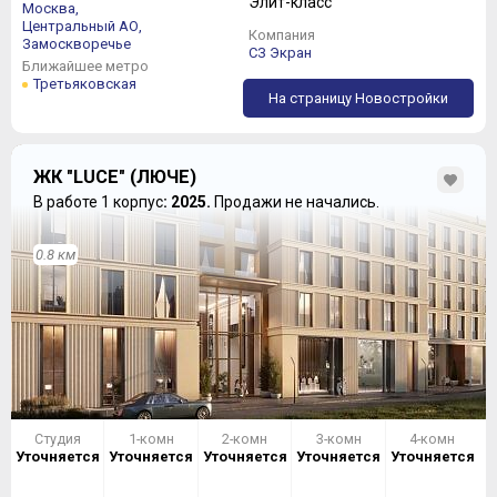
Элит-класс
Москва,
Центральный АО,
Компания
Замоскворечье
СЗ Экран
Ближайшее метро
Третьяковская
На страницу Новостройки
ЖК "LUCE" (ЛЮЧЕ)
В работе 1 корпус
: 2025.
Продажи не начались.
0.8 км
Студия
1-комн
2-комн
3-комн
4-комн
Уточняется
Уточняется
Уточняется
Уточняется
Уточняется