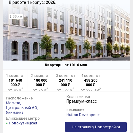
В работе 1 корпус
: 2026.
1.99 км
Квартиры от
101.6
млн.
1 комн. от
2 комн. от
3 комн. от
4 комн. от
101 640
180 000
241 110
458 200
000
₽
000
₽
000
₽
000
₽
2
2
2
2
от 46 м
от 75 м
от 127 м
от 227,8 м
Класс жилья
Расположение
Премиум-класс
Москва,
Центральный АО,
Компания
Якиманка
Hutton Development
Ближайшее метро
Новокузнецкая
На страницу Новостройки