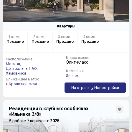
Квартиры
1 комн.
2 комн.
3 комн.
4 комн.
Продано
Продано
Продано
Продано
Класс жилья
Расположение
Элит-класс
Москва,
Центральный АО,
Компания
Хамовники
Sminex
Ближайшее метро
Кропоткинская
На страницу Новостройки
Резиденции в клубных особняках
«Ильинка 3/8»
В работе 7 корпусов
: 2025.