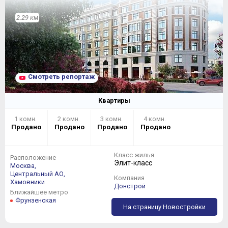
2.29 км
Смотреть репортаж
Квартиры
1 комн.
2 комн.
3 комн.
4 комн.
Продано
Продано
Продано
Продано
Класс жилья
Расположение
Элит-класс
Москва,
Центральный АО,
Компания
Хамовники
Донстрой
Ближайшее метро
Фрунзенская
На страницу Новостройки