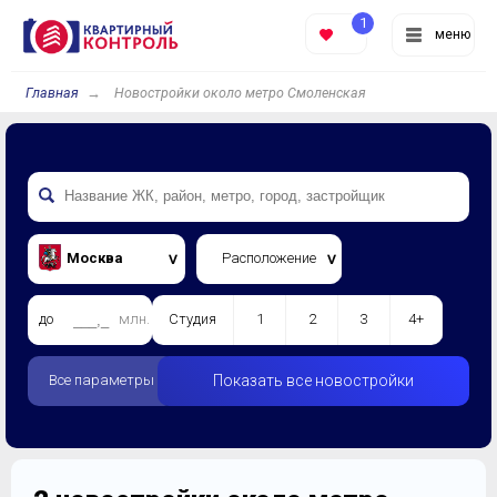
1
меню
Главная
Новостройки около метро Смоленская
Москва
Расположение
до
млн.
Студия
1
2
3
4+
Все параметры
Показать все новостройки