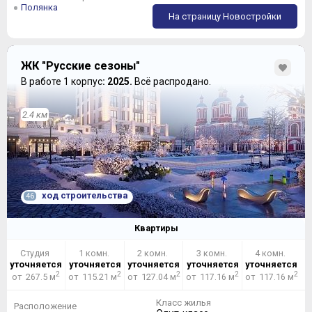
Полянка
На страницу Новостройки
ЖК "Русские сезоны"
В работе 1 корпус
: 2025.
Всё распродано.
2.4 км
ход строительства
46
Квартиры
Студия
1 комн.
2 комн.
3 комн.
4 комн.
уточняется
уточняется
уточняется
уточняется
уточняется
2
2
2
2
2
от 267.5 м
от 115.21 м
от 127.04 м
от 117.16 м
от 117.16 м
Класс жилья
Расположение