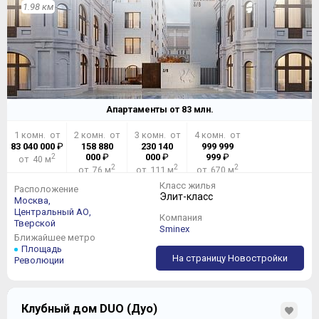
1.98 км
Апартаменты от
83
млн.
1 комн. от
2 комн. от
3 комн. от
4 комн. от
83 040 000
₽
158 880
230 140
999 999
2
000
₽
000
₽
999
₽
от 40 м
2
2
2
от 76 м
от 111 м
от 670 м
Класс жилья
Расположение
Элит-класс
Москва,
Центральный АО,
Компания
Тверской
Sminex
Ближайшее метро
Площадь
На страницу Новостройки
Революции
Клубный дом DUO (Дуо)