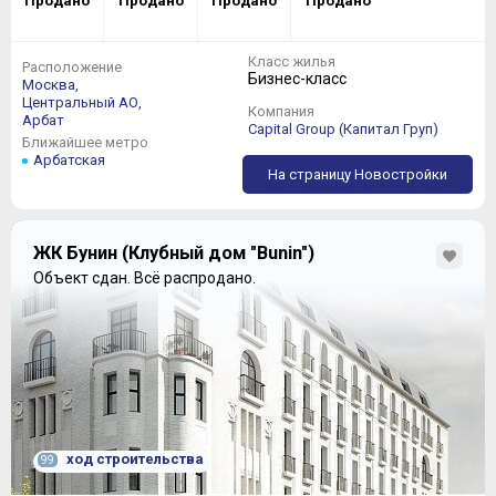
Продано
Продано
Продано
Продано
Класс жилья
Расположение
Бизнес-класс
Москва,
Центральный АО,
Компания
Арбат
Capital Group (Капитал Груп)
Ближайшее метро
Арбатская
На страницу Новостройки
ЖК Бунин (Клубный дом "Bunin")
Объект сдан.
Всё распродано.
ход строительства
99