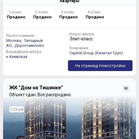
Квартиры
1 комн.
2 комн.
3 комн.
4 комн.
Продано
Продано
Продано
Продано
Класс жилья
Расположение
Элит-класс
Москва,
Западный
АО,
Дорогомилово
Компания
Ближайшее метро
Capital Group (Капитал Груп)
Киевская
На страницу Новостройки
ЖК "Дом на Тишинке"
Объект сдан.
Всё распродано.
2.23 км