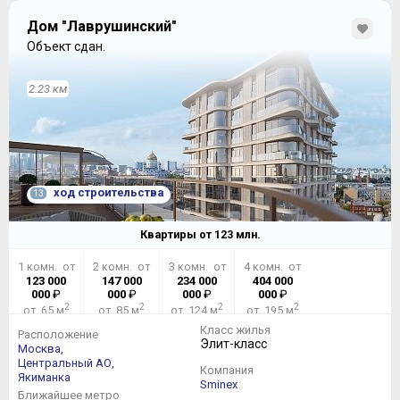
Дом "Лаврушинский"
Объект сдан.
2.23 км
ход строительства
13
Квартиры от
123
млн.
1 комн. от
2 комн. от
3 комн. от
4 комн. от
123 000
147 000
234 000
404 000
000
₽
000
₽
000
₽
000
₽
2
2
2
2
от 65 м
от 85 м
от 124 м
от 195 м
Класс жилья
Расположение
Элит-класс
Москва,
Центральный АО,
Компания
Якиманка
Sminex
Ближайшее метро