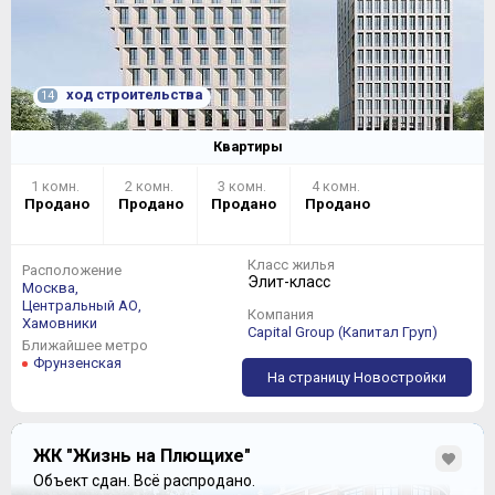
ход строительства
14
Квартиры
1 комн.
2 комн.
3 комн.
4 комн.
Продано
Продано
Продано
Продано
Класс жилья
Расположение
Элит-класс
Москва,
Центральный АО,
Компания
Хамовники
Capital Group (Капитал Груп)
Ближайшее метро
Фрунзенская
На страницу Новостройки
ЖК "Жизнь на Плющихе"
Объект сдан.
Всё распродано.