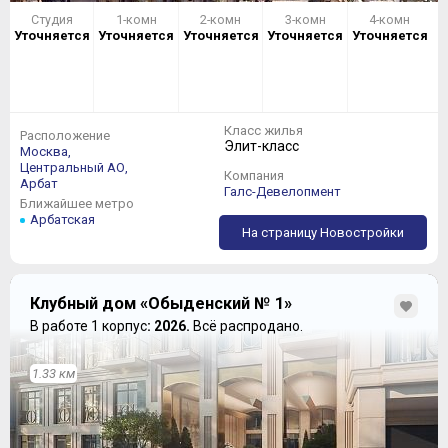
Студия
1-комн
2-комн
3-комн
4-комн
Уточняется
Уточняется
Уточняется
Уточняется
Уточняется
Класс жилья
Расположение
Элит-класс
Москва,
Центральный АО,
Компания
Арбат
Галс-Девелопмент
Ближайшее метро
Арбатская
На страницу Новостройки
Клубный дом «Обыденский № 1»
В работе 1 корпус
: 2026.
Всё распродано.
1.33 км