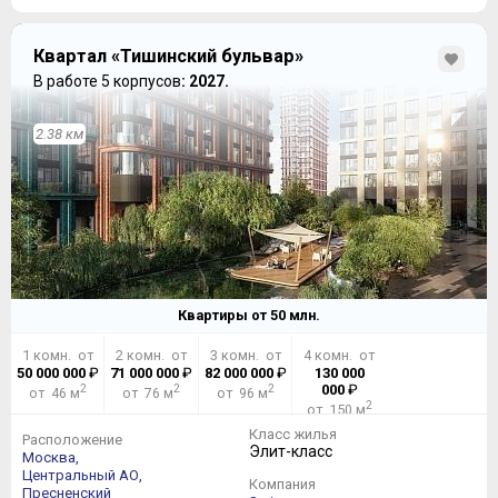
Квартал «Тишинский бульвар»
В работе 5 корпусов
: 2027.
2.38 км
Квартиры от
50
млн.
1 комн. от
2 комн. от
3 комн. от
4 комн. от
50 000 000
₽
71 000 000
₽
82 000 000
₽
130 000
2
2
2
000
₽
от 46 м
от 76 м
от 96 м
2
от 150 м
Класс жилья
Расположение
Элит-класс
Москва,
Центральный АО,
Компания
Пресненский