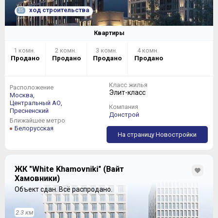
ход строительства
35
Квартиры
1 комн.
2 комн.
3 комн.
4 комн.
Продано
Продано
Продано
Продано
Класс жилья
Расположение
Элит-класс
Москва,
Центральный АО,
Компания
Пресненский
Донстрой
Ближайшее метро
Белорусская
На страницу Новостройки
ЖК "White Khamovniki" (Вайт
Хамовники)
Объект сдан.
Всё распродано.
2.3 км