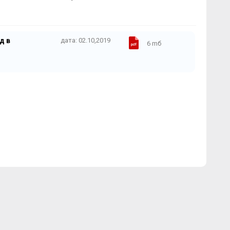
д в
дата: 02.10,2019
6 mб