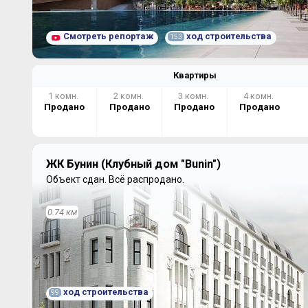
Смотреть репортаж
ход строительства
153
Квартиры
1 комн.
2 комн.
3 комн.
4 комн.
Продано
Продано
Продано
Продано
ЖК Бунин (Клубный дом "Bunin")
Объект сдан.
Всё распродано.
0.74 км
ход строительства
99