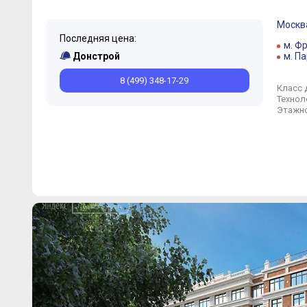
Москв
Последняя цена:
м. Ф
Донстрой
м. П
8 (499) 348-17-29
Класс 
Технол
Этажно