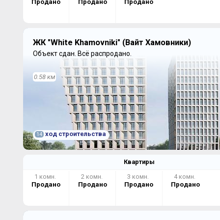
Продано
Продано
Продано
ЖК "White Khamovniki" (Вайт Хамовники)
Объект сдан.
Всё распродано.
0.58 км
ход строительства
14
Квартиры
1 комн.
2 комн.
3 комн.
4 комн.
Продано
Продано
Продано
Продано