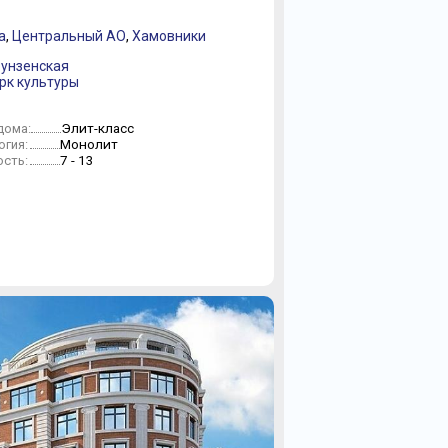
а
,
Центральный АО
,
Хамовники
рунзенская
арк культуры
Элит-класс
дома:
Монолит
огия:
7 - 13
сть: