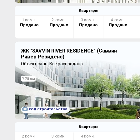
Квартиры
1 комн.
2 комн.
3 комн.
4 комн.
Продано
Продано
Продано
Продано
ЖК "SAVVIN RIVER RESIDENCE" (Саввин
Ривер Резиденс)
Объект сдан.
Всё распродано.
0.25 км
ход строительства
38
Квартиры
2 комн.
3 комн.
4 комн.