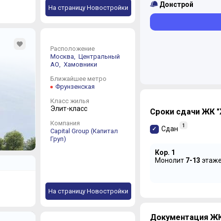
Донстрой
На страницу Новостройки
Расположение
Москва,
Центральный
АО,
Хамовники
Ближайшее метро
Фрунзенская
Класс жилья
Элит-класс
Сроки сдачи ЖК 
Компания
1
Сдан
Capital Group (Капитал
Груп)
Кор. 1
Монолит
7-13
этаж
На страницу Новостройки
Документация ЖК