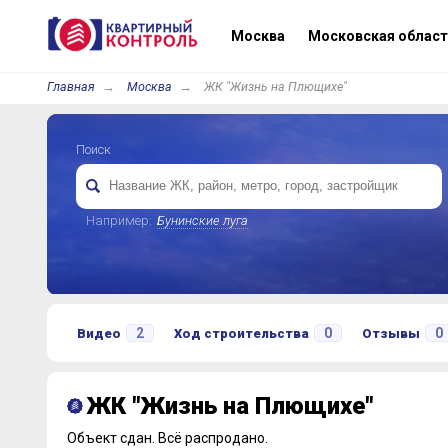
Москва
Московская област
Главная
Москва
ЖК "Жизнь на Плющихе"
Поиск
Например:
Бунинские луга
2
0
0
Видео
Ход строительства
Отзывы
ЖК "Жизнь на Плющихе"
Объект сдан.
Всё распродано.