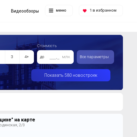
меню
1
в избранном
Видеообзоры
Стоимость
3
4+
до
млн.
Все параметры
Показать 580 новостроек
ихе" на карте
годинская, 2/3