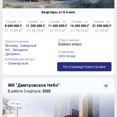
Квартиры от
8.6
млн.
Студия от
1 комн. от
2 комн. от
3 комн. от
4 комн. от
8 600 000
₽
11 200 000
₽
11 600 000
₽
16 200 000
₽
21 500 000
₽
2
2
2
2
2
от 31,85 м
от 36,73 м
от 37,6 м
от 53,55 м
от 69 м
Класс жилья
Расположение
Бизнес-класс
Москва,
Северный
АО,
Западное
Компания
Дегунино
UDS Group
Ближайшее метро
Селигерская
На страницу Новостройки
ЖК "Дмитровское Небо"
В работе 3 корпуса
: 2025.
2.99 км