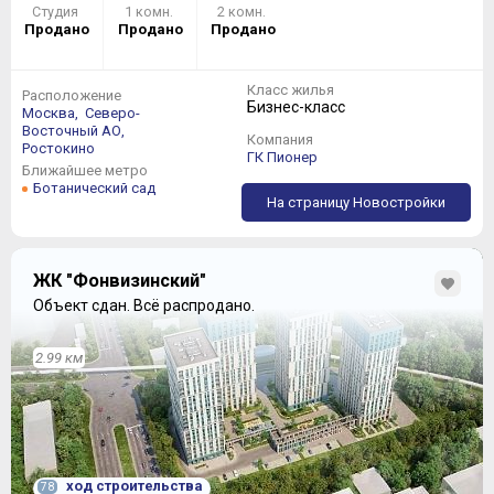
Студия
1 комн.
2 комн.
Продано
Продано
Продано
Класс жилья
Расположение
Бизнес-класс
Москва,
Северо-
Восточный АО,
Компания
Ростокино
ГК Пионер
Ближайшее метро
Ботанический сад
На страницу Новостройки
ЖК "Фонвизинский"
Объект сдан.
Всё распродано.
2.99 км
ход строительства
78