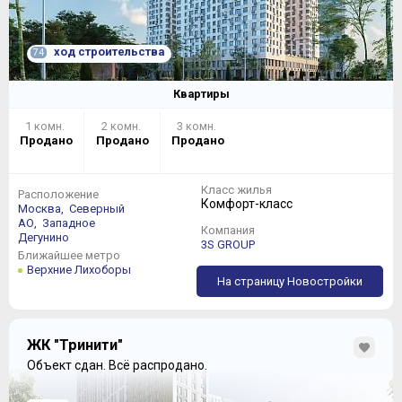
ход строительства
74
Квартиры
1 комн.
2 комн.
3 комн.
Продано
Продано
Продано
Класс жилья
Расположение
Комфорт-класс
Москва,
Северный
АО,
Западное
Компания
Дегунино
3S GROUP
Ближайшее метро
Верхние Лихоборы
На страницу Новостройки
ЖК "Тринити"
Объект сдан.
Всё распродано.