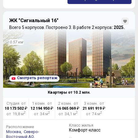
ЖК "Сигнальный 16"
Всего 5 корпусов.
Построено 3.
В работе 2 корпуса
: 2025.
0.57 км
Смотреть репортаж
Квартиры от
10.2
млн.
Студия от
1 комн. от
2 комн. от
3 комн. от
10 173 502
₽
12 194 950
₽
16 065 069
₽
21 691 919
₽
2
2
2
2
от 19,8 м
от 34 м
от 34,1 м
от 74 м
Класс жилья
Расположение
Комфорт-класс
Москва,
Северо-
Восточный АО,