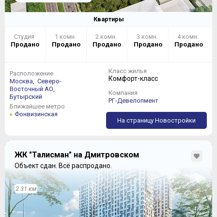
Квартиры
Студия
1 комн.
2 комн.
3 комн.
4 комн.
Продано
Продано
Продано
Продано
Продано
Класс жилья
Расположение
Комфорт-класс
Москва,
Северо-
Восточный АО,
Компания
Бутырский
РГ-Девелопмент
Ближайшее метро
Фонвизинская
На страницу Новостройки
ЖК "Талисман" на Дмитровском
Объект сдан.
Всё распродано.
2.31 км