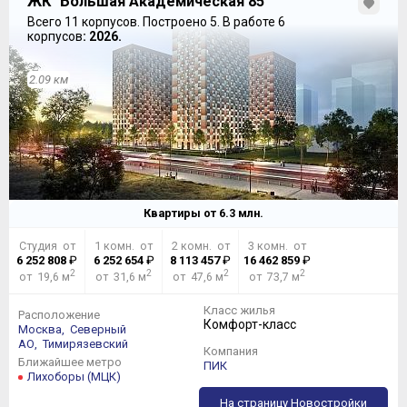
ЖК "Большая Академическая 85"
Всего 11 корпусов.
Построено 5.
В работе 6
корпусов
: 2026.
2.09 км
Квартиры от
6.3
млн.
Студия от
1 комн. от
2 комн. от
3 комн. от
6 252 808
₽
6 252 654
₽
8 113 457
₽
16 462 859
₽
2
2
2
2
от 19,6 м
от 31,6 м
от 47,6 м
от 73,7 м
Класс жилья
Расположение
Комфорт-класс
Москва,
Северный
АО,
Тимирязевский
Компания
Ближайшее метро
ПИК
Лихоборы (МЦК)
На страницу Новостройки