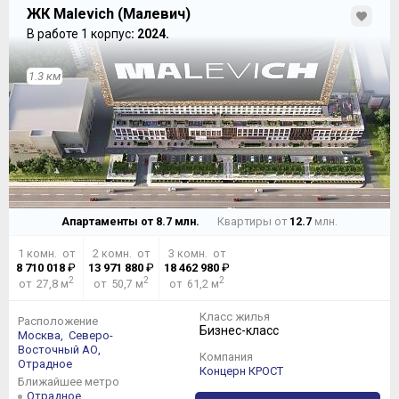
ЖК Malevich (Малевич)
В работе 1 корпус
: 2024.
1.3 км
Апартаменты от
8.7
млн.
Квартиры от
12.7
млн.
1 комн. от
2 комн. от
3 комн. от
8 710 018
₽
13 971 880
₽
18 462 980
₽
2
2
2
от 27,8 м
от 50,7 м
от 61,2 м
Класс жилья
Расположение
Бизнес-класс
Москва,
Северо-
Восточный АО,
Компания
Отрадное
Концерн КРОСТ
Ближайшее метро
Отрадное