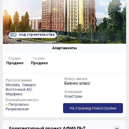
ход строительства
108
Апартаменты
Студия
1 комн.
Продано
Продано
Класс жилья
Расположение
Бизнес-класс
Москва,
Северо-
Восточный АО,
Компания
Марфино
КомСтрин
Ближайшее метро
Петровско-
На страницу Новостройки
Разумовская
Архитектурный проект АФИАЛЬТ