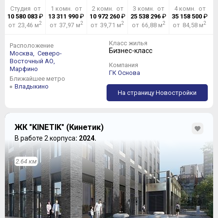
Студия от
1 комн. от
2 комн. от
3 комн. от
4 комн. от
10 580 083
₽
13 311 990
₽
10 972 260
₽
25 538 296
₽
35 158 500
₽
2
2
2
2
2
от 23,46 м
от 37,97 м
от 39,71 м
от 66,88 м
от 84,58 м
Класс жилья
Расположение
Бизнес-класс
Москва,
Северо-
Восточный АО,
Компания
Марфино
ГК Основа
Ближайшее метро
Владыкино
На страницу Новостройки
ЖК "KINETIK" (Кинетик)
В работе 2 корпуса
: 2024.
2.64 км