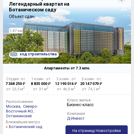
Легендарный квартал на
Ботаническом саду
Объект сдан.
1.87 км
ход строительства
226
Апартаменты от
7.3
млн.
Студия от
1 комн. от
2 комн. от
3 комн. от
7 348 250
₽
8 835 000
₽
12 190 016
₽
20 147 070
₽
2
2
2
2
от 23,5 м
от 31 м
от 46,9 м
от 74,1 м
Класс жилья
Расположение
Бизнес-класс
Москва,
Северо-
Восточный АО,
Компания
Останкинский
Д-Инвест
Ближайшее метро
Ботанический сад
На страницу Новостройки