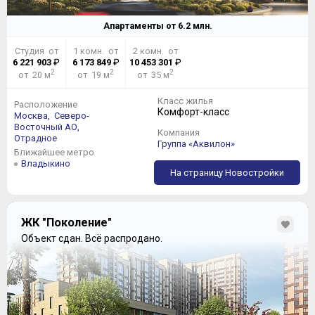
Апартаменты от
6.2
млн.
Студия от
1 комн. от
2 комн. от
6 221 903
₽
6 173 849
₽
10 453 301
₽
2
2
2
от 20 м
от 19 м
от 35 м
Класс жилья
Расположение
Комфорт-класс
Москва,
Северо-
Восточный АО,
Компания
Отрадное
Группа «Аквилон»
Ближайшее метро
Владыкино
На страницу Новостройки
ЖК "Поколение"
Объект сдан.
Всё распродано.