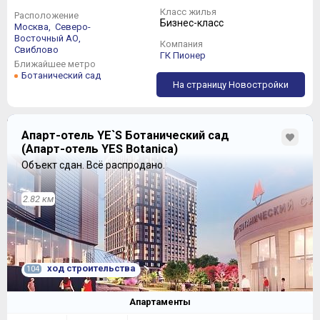
Класс жилья
Расположение
Бизнес-класс
Москва,
Северо-
Восточный АО,
Компания
Свиблово
ГК Пионер
Ближайшее метро
Ботанический сад
На страницу Новостройки
Апарт-отель YE`S Ботанический сад
(Апарт-отель YES Botanica)
Объект сдан.
Всё распродано.
2.82 км
ход строительства
104
Апартаменты