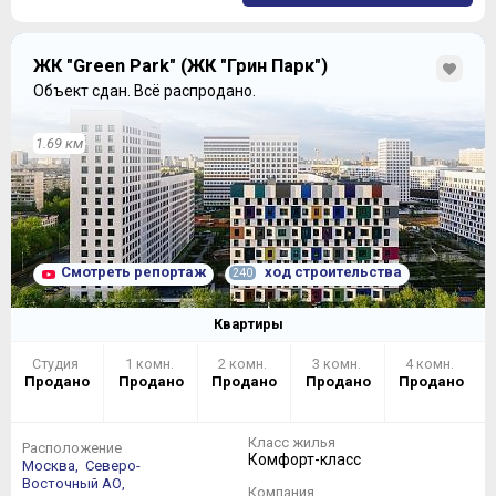
ЖК "Green Park" (ЖК "Грин Парк")
Объект сдан.
Всё распродано.
1.69 км
Смотреть репортаж
ход строительства
240
Квартиры
Студия
1 комн.
2 комн.
3 комн.
4 комн.
Продано
Продано
Продано
Продано
Продано
Класс жилья
Расположение
Комфорт-класс
Москва,
Северо-
Восточный АО,
Компания