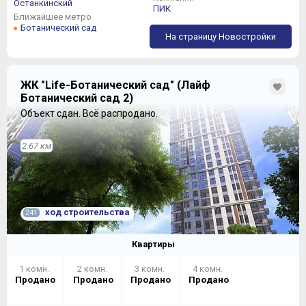
Останкинский
ПИК
Ближайшее метро
Ботанический сад
На страницу Новостройки
ЖК "Life-Ботанический сад" (Лайф
Ботанический сад 2)
Объект сдан.
Всё распродано.
2.67 км
ход строительства
241
Квартиры
1 комн.
2 комн.
3 комн.
4 комн.
Продано
Продано
Продано
Продано