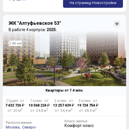
На страницу Новостройки
ЖК "Алтуфьевское 53"
В работе 4 корпуса
: 2025.
2.86 км
Квартиры от
7.4
млн.
Студия от
1 комн. от
2 комн. от
3 комн. от
7 432 726
₽
10 568 224
₽
13 257 439
₽
19 724 754
₽
2
2
2
2
от 20 м
от 24,8 м
от 34,4 м
от 68,4 м
Класс жилья
Расположение
Комфорт-класс
Москва,
Северо-