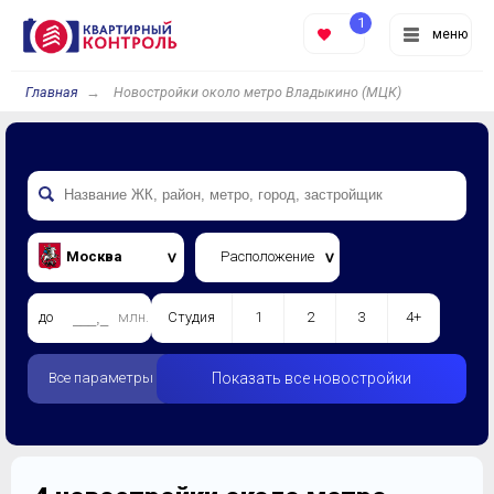
1
меню
Главная
Новостройки около метро Владыкино (МЦК)
Москва
Расположение
до
млн.
Студия
1
2
3
4+
Все параметры
Показать все новостройки