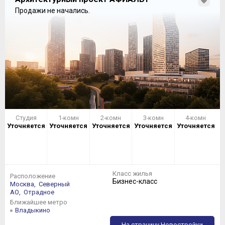
Продажи не начались.
Студия
1-комн
2-комн
3-комн
4-комн
Уточняется
Уточняется
Уточняется
Уточняется
Уточняется
Класс жилья
Расположение
Бизнес-класс
Москва,
Северный
АО,
Отрадное
Ближайшее метро
Владыкино
На страницу Новостройки