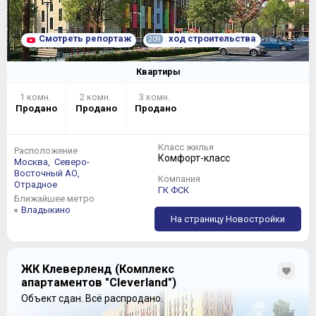
Смотреть репортаж
ход строительства
209
Квартиры
1 комн.
2 комн.
3 комн.
Продано
Продано
Продано
Класс жилья
Расположение
Комфорт-класс
Москва,
Северо-
Восточный АО,
Компания
Отрадное
ГК ФСК
Ближайшее метро
Владыкино
На страницу Новостройки
ЖК Клеверленд (Комплекс
апартаментов "Cleverland")
Объект сдан.
Всё распродано.