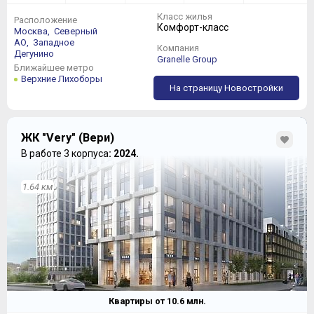
Класс жилья
Расположение
Комфорт-класс
Москва,
Северный
АО,
Западное
Компания
Дегунино
Granelle Group
Ближайшее метро
Верхние Лихоборы
На страницу Новостройки
ЖК "Very" (Вери)
В работе 3 корпуса
: 2024.
1.64 км
Квартиры от
10.6
млн.