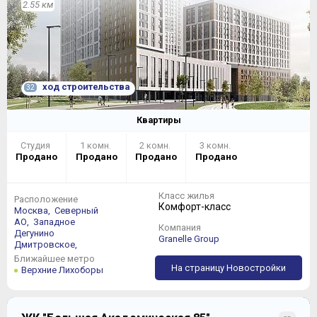
2.55 км
ход строительства
32
Квартиры
Студия
1 комн.
2 комн.
3 комн.
Продано
Продано
Продано
Продано
Класс жилья
Расположение
Комфорт-класс
Москва,
Северный
АО,
Западное
Компания
Дегунино
Granelle Group
Дмитровское,
Ближайшее метро
На страницу Новостройки
Верхние Лихоборы