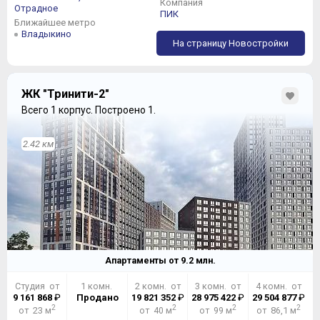
Компания
Отрадное
ПИК
Ближайшее метро
Владыкино
На страницу Новостройки
ЖК "Тринити-2"
Всего 1 корпус.
Построено 1.
2.42 км
Апартаменты от
9.2
млн.
Студия от
1 комн.
2 комн. от
3 комн. от
4 комн. от
9 161 868
₽
Продано
19 821 352
₽
28 975 422
₽
29 504 877
₽
2
2
2
2
от 23 м
от 40 м
от 99 м
от 86,1 м