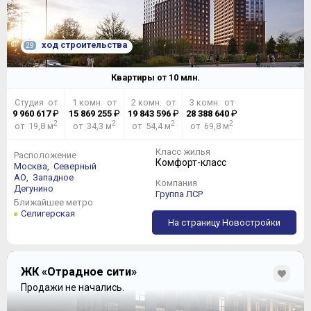
ход строительства
29
Квартиры от
10
млн.
Студия от
1 комн. от
2 комн. от
3 комн. от
9 960 617
₽
15 869 255
₽
19 843 596
₽
28 388 640
₽
2
2
2
2
от 19,8 м
от 34,3 м
от 54,4 м
от 69,8 м
Класс жилья
Расположение
Комфорт-класс
Москва,
Северный
АО,
Западное
Компания
Дегунино
Группа ЛСР
Ближайшее метро
Селигерская
На страницу Новостройки
ЖК «Отрадное сити»
Продажи не начались.