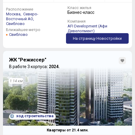
Класс жилья
Расположение
Бизнес-класс
Москва,
Северо-
Восточный АО,
Компания
Свиблово
AFI Development (Афи
Ближайшее метро
Девелопмент)
Свиблово
На страницу Новостройки
ЖК "Режиссер"
В работе 3 корпуса
: 2024.
1.14 км
ход строительства
4
Квартиры от
21.4
млн.