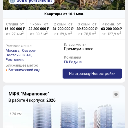
ход строительства
23
Квартиры от
16.1
млн.
Студия от
1 комн. от
2 комн. от
3 комн. от
4 комн. от
16 100 000
₽
22 200 000
₽
31 200 000
₽
39 500 000
₽
63 200 000
₽
2
2
2
2
2
от 27,4 м
от 30,6 м
от 59,6 м
от 78,5 м
от 127,9 м
Класс жилья
Расположение
Премиум-класс
Москва,
Северо-
Восточный АО,
Компания
Ростокино
ГК Родина
Ближайшее метро
Ботанический сад
На страницу Новостройки
МФК "Мираполис"
В работе 4 корпуса
: 2026.
1.75 км