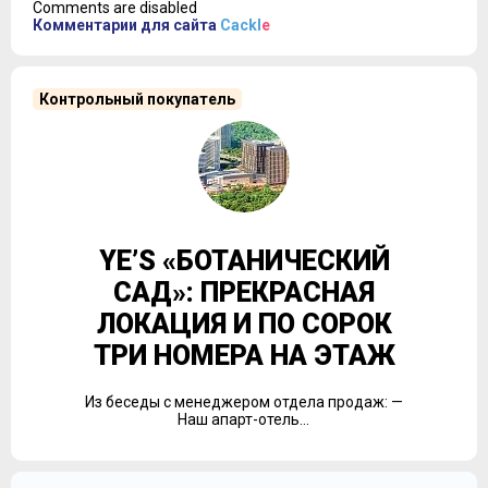
Comments are disabled
показатель является пока абсолютным рекордом на
Комментарии для сайта
Cackl
e
рынке новостроек московского региона. Справятся ли
с людским наплывом 6 грузопассажирских лифтов,
покажет практика.
Контрольный покупатель
Самые маленькие 20-метровые
студии
находятся в
первой секции. Во вторую секцию попали студии
площадью от 26,43 до 26,83 кв. м, получившие
обозначение «standart»:
YE’S «БОТАНИЧЕСКИЙ
САД»: ПРЕКРАСНАЯ
ЛОКАЦИЯ И ПО СОРОК
ТРИ НОМЕРА НА ЭТАЖ
С обозначениями тут вообще все обстоит довольно
Из беседы с менеджером отдела продаж: —
пафосно:
однокомнатные апартаменты
, например,
Наш апарт-отель...
называются One bedroom suite. С площадью у них либо
все в порядке, либо все в полнейшем порядке. Кроме
правильной квадратной формы, некоторые из них