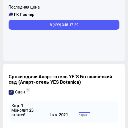
Последняя цена:
ГК Пионер
8 (499) 348-17-29
Само собой, комплекс возводится по
индивидуальному проекту с применением
обязательной монолитно-каркасной технологии
строительства. Вентилируемые фасады будут
Сроки сдачи Апарт-отель YE`S Ботанический
облицовываться композитными алюминиевыми
сад (Апарт-отель YES Botanica)
панелями, стекла здесь тоже будет предостаточно.
1
Сдан
Кор. 1
Монолит
25
этажей
I кв. 2021
сдан