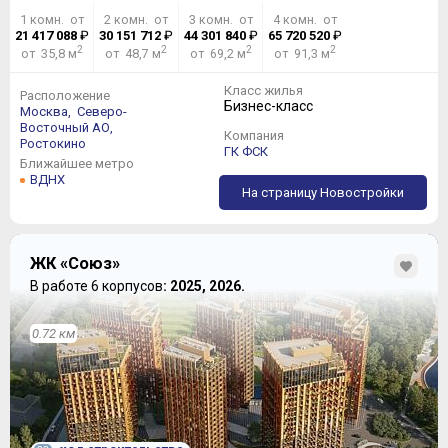
1 комн. от
2 комн. от
3 комн. от
4 комн. от
21 417 088
₽
30 151 712
₽
44 301 840
₽
65 720 520
₽
2
2
2
2
от 35,8 м
от 48,7 м
от 69,2 м
от 91,3 м
Класс жилья
Расположение
Бизнес-класс
Москва,
Северо-
Восточный АО,
Компания
Ростокино
ГК ФСК
Ближайшее метро
ВДНХ
На страницу Новостройки
ЖК «Союз»
В работе 6 корпусов
: 2025, 2026.
0.72 км