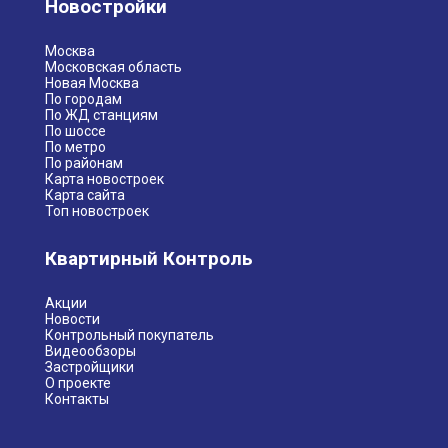
Новостройки
Москва
Московская область
Новая Москва
По городам
По ЖД станциям
По шоссе
По метро
По районам
Карта новостроек
Карта сайта
Топ новостроек
Квартирный Контроль
Акции
Новости
Контрольный покупатель
Видеообзоры
Застройщики
О проекте
Контакты