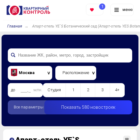
1
меню
Главная
Апарт-отель YE`S Ботанический сад (Апарт-отель YES Botan
Москва
Расположение
до
млн.
Студия
1
2
3
4+
Все параметры
Показать 580 новостроек