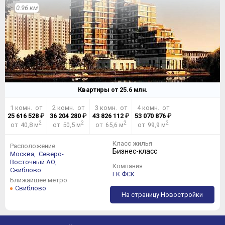
0.96 км
Квартиры от
25.6
млн.
1 комн. от
2 комн. от
3 комн. от
4 комн. от
25 616 528
₽
36 204 280
₽
43 826 112
₽
53 070 876
₽
2
2
2
2
от 40,8 м
от 50,5 м
от 65,6 м
от 99,9 м
Класс жилья
Расположение
Бизнес-класс
Москва,
Северо-
Восточный АО,
Компания
Свиблово
ГК ФСК
Ближайшее метро
Свиблово
На страницу Новостройки