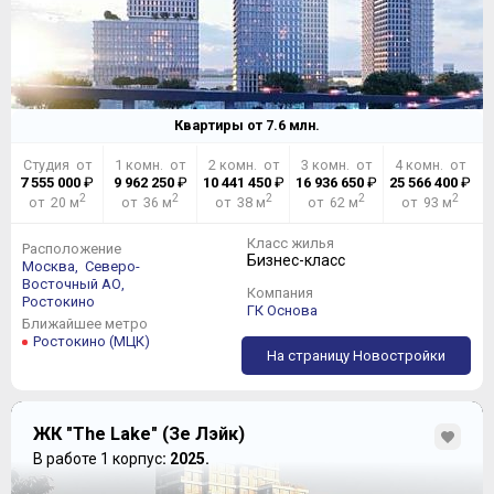
Квартиры от
7.6
млн.
Студия от
1 комн. от
2 комн. от
3 комн. от
4 комн. от
7 555 000
₽
9 962 250
₽
10 441 450
₽
16 936 650
₽
25 566 400
₽
2
2
2
2
2
от 20 м
от 36 м
от 38 м
от 62 м
от 93 м
Класс жилья
Расположение
Бизнес-класс
Москва,
Северо-
Восточный АО,
Компания
Ростокино
ГК Основа
Ближайшее метро
Ростокино (МЦК)
На страницу Новостройки
ЖК "The Lake" (Зе Лэйк)
В работе 1 корпус
: 2025.