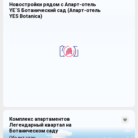
могут иметь угловое остекление:
Новостройки рядом с Апарт-отель
YE`S Ботанический сад (Апарт-отель
YES Botanica)
Если правильные квадраты уже поднадоели, можно
остановить свой выбор на нестандартных планировках
апартаментов-однушек. Что касается
двухкомнатных
апартаментов
(Two bedroom suite), то им
классические формы не положены в принципе:
Комплекс апартаментов
Легендарный квартал на
Ботаническом саду
Объект сдан.