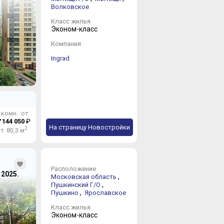
Лыткарино Г/
Волковское
4 новостройки 
Класс жилья
Эконом-класс
Компания
Ногинский
Ingrad
11 новостроек 
Одинцовский 
26 новостроек 
 комн. от
 144 050
₽
На страницу Новостройки
2
т 80,3 м
Подольск Г/О
11 новостроек 
Расположение
, 2025.
,
Московская область
,
Пушкинский Г/О
,
Пушкино
Ярославское
Пущино Г/О
Класс жилья
1 новостройка 
Эконом-класс