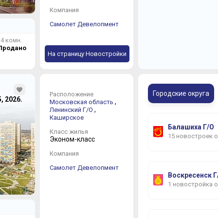
Компания
Самолет Девелопмент
4 комн.
Продано
На страницу Новостройки
Городские округа
Расположение
5, 2026.
,
Московская область
,
Ленинский Г/О
Каширское
Балашиха Г/О
Класс жилья
15 новостроек 
Эконом-класс
Компания
Самолет Девелопмент
Воскресенск Г
1 новостройка 