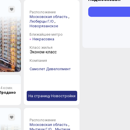
Расположение
,
Московская область
Котельники Г/
,
Люберцы Г/О
6 новостроек о
Новорязанское
Ближайшее метро
Некрасовка
Краснознаменс
Класс жилья
1 новостройка 
Эконом-класс
Компания
Самолет Девелопмент
Ленинский Г/О
27 новостроек 
4 комн.
Продано
На страницу Новостройки
Лосино-Петро
3 новостройки 
Расположение
.
,
Московская область
,
,
Мытищи Г/О
Мытищи