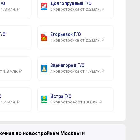
/О
Долгопрудный Г/О
т
1.3
млн. ₽
3 новостройки от
2.2
млн. ₽
Г/О
Егорьевск Г/О
1 новостройка от
2.2
млн. ₽
О
Звенигород Г/О
от
1.8
млн. ₽
4 новостройки от
1.7
млн. ₽
О
Истра Г/О
т
1.4
млн. ₽
8 новостроек от
1.9
млн. ₽
Королёв Г/О
очная по новостройкам Москвы и
от
1.7
млн. ₽
6 новостроек от
2
млн. ₽