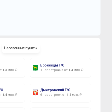
Населенные пункты
Бронницы Г/О
от
1.3
млн. ₽
1 новостройка от
1.4
млн. ₽
/О
Дмитровский Г/О
от
1.4
млн. ₽
6 новостроек от
1.3
млн. ₽