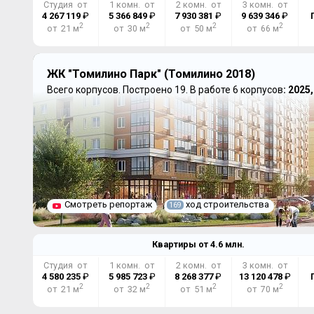
Студия от
1 комн. от
2 комн. от
3 комн. от
4 267 119
₽
5 366 849
₽
7 930 381
₽
9 639 346
₽
2
2
2
2
от 21 м
от 30 м
от 50 м
от 66 м
ЖК "Томилино Парк" (Томилино 2018)
Всего корпусов.
Построено 19.
В работе 6 корпусов
: 2025
Смотреть репортаж
ход строительства
169
Квартиры от
4.6
млн.
Студия от
1 комн. от
2 комн. от
3 комн. от
4 580 235
₽
5 985 723
₽
8 268 377
₽
13 120 478
₽
2
2
2
2
от 21 м
от 32 м
от 51 м
от 70 м