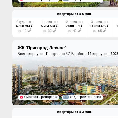
Квартиры от
4.5
млн.
Студия от
1 комн. от
2 комн. от
3 комн. от
4 508 914
₽
5 784 504
₽
7 508 002
₽
11 313 452
₽
2
2
2
2
от 19 м
от 32 м
от 42 м
от 65 м
ЖК "Пригород Лесное"
Всего корпусов.
Построено 57.
В работе 11 корпусов
: 202
Смотреть репортаж
ход строительства
294
Квартиры от
4.3
млн.