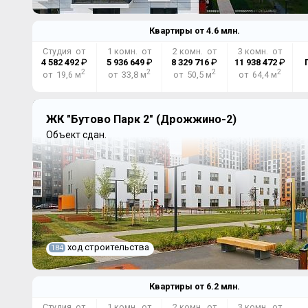
Квартиры от
4.6
млн.
Студия от
1 комн. от
2 комн. от
3 комн. от
4 582 492
₽
5 936 649
₽
8 329 716
₽
11 938 472
₽
2
2
2
2
от 19,6 м
от 33,8 м
от 50,5 м
от 64,4 м
ЖК "Бутово Парк 2" (Дрожжино-2)
Объект сдан.
ход строительства
184
Квартиры от
6.2
млн.
Студия от
1 комн. от
2 комн. от
3 комн. от