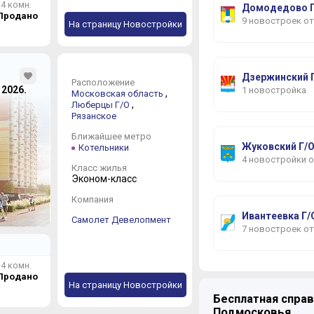
4 комн.
Домодедово Г
Продано
9 новостроек о
На страницу Новостройки
Дзержинский 
Расположение
, 2026.
1 новостройка
,
Московская область
,
Люберцы Г/О
Рязанское
Ближайшее метро
Жуковский Г/
Котельники
4 новостройки 
Класс жилья
Эконом-класс
Компания
Ивантеевка Г/
Самолет Девелопмент
7 новостроек о
4 комн.
Продано
На страницу Новостройки
Клин Г/О
Бесплатная справ
2 новостройки 
Подмосковья