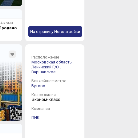
Щёлково Г/О
10 новостроек 
4 комн.
Продано
Электрогорск 
На страницу Новостройки
1 новостройка 
Расположение
,
Московская область
,
Ленинский Г/О
Варшавское
Ближайшее метро
Бутово
Класс жилья
Эконом-класс
Компания
ПИК