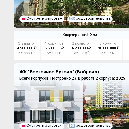
Смотреть репортаж
ход строительства
256
Квартиры от
4.9
млн.
Студия от
1 комн. от
2 комн. от
3 комн. от
4 900 000
₽
5 500 000
₽
6 700 000
₽
10 000 000
₽
2
2
2
2
от 233 м
от 31 м
от 37 м
от 57 м
ЖК "Восточное Бутово" (Боброво)
Всего корпусов.
Построено 23.
В работе 2 корпуса
: 2025.
Смотреть репортаж
ход строительства
163