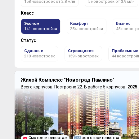
158 новостроек от 2.8 млн
5 новостроек от 3.9 млн
Класс
Эконом
Комфорт
Бизнес
141 новостройка
254 новостройки
45 новостр
Статус
Сданные
Строящиеся
Проблемные
218 новостроек
159 новостроек
44 новострой
Жилой Комплекс "Новоград Павлино"
Всего корпусов.
Построено 22.
В работе 5 корпусов
: 2025
Смотреть репортаж
ход строительства
243