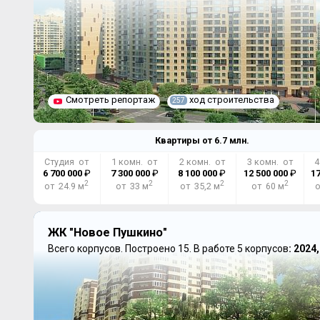
Смотреть репортаж
ход строительства
257
Квартиры от
6.7
млн.
Студия от
1 комн. от
2 комн. от
3 комн. от
4
6 700 000
₽
7 300 000
₽
8 100 000
₽
12 500 000
₽
17
2
2
2
2
от 24.9 м
от 33 м
от 35,2 м
от 60 м
о
ЖК "Новое Пушкино"
Всего корпусов.
Построено 15.
В работе 5 корпусов
: 2024