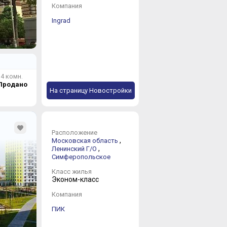
Компания
Ingrad
Рузский Г/О
1 новостройка 
4 комн.
Солнечногорск
Продано
14 новостроек 
На страницу Новостройки
Ступино Г/О
Расположение
2 новостройки 
,
Московская область
,
Ленинский Г/О
Симферопольское
Класс жилья
Химки Г/О
Эконом-класс
25 новостроек 
Компания
ПИК