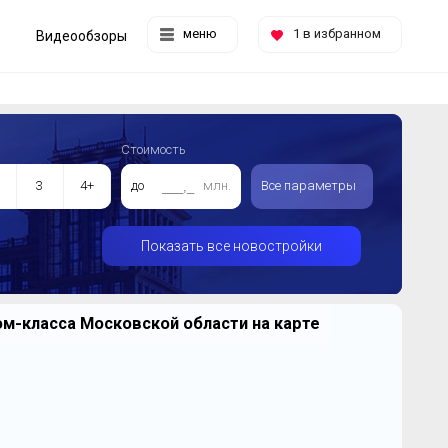
меню
1
в избранном
Видеообзоры
Стоимость
3
4+
до
млн.
Все параметры
Показать все новостройки
м-класса Московской области на карте