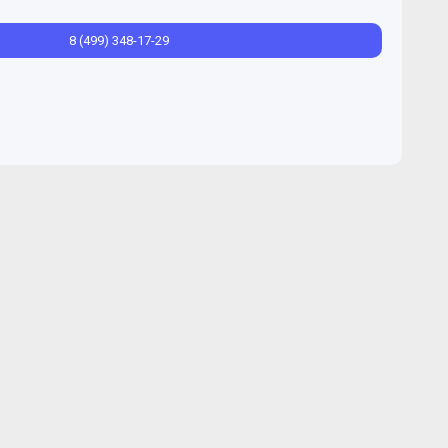
8 (499) 348-17-29
О
Красногорск Г/О
т
2.6
млн. ₽
33 новостройки от
1.7
млн. ₽
к Г/О
Коломенский Г/О
от
2.8
млн. ₽
1 новостройка от
2.7
млн. ₽
Лобня Г/О
от
1.7
млн. ₽
6 новостроек от
1.8
млн. ₽
вский Г/О
Люберцы Г/О
от
1
млн. ₽
21 новостройка от
2
млн. ₽