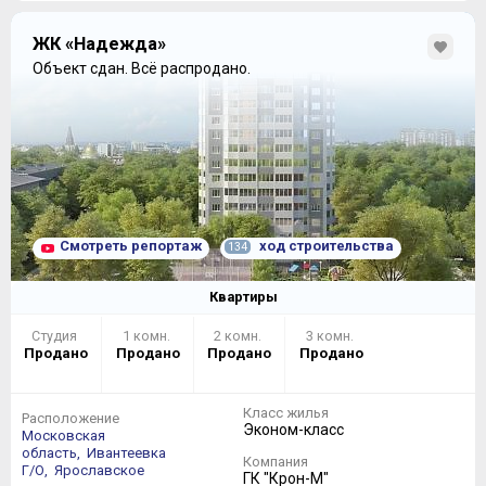
ЖК «Надежда»
Объект сдан.
Всё распродано.
Смотреть репортаж
ход строительства
134
Квартиры
Студия
1 комн.
2 комн.
3 комн.
Продано
Продано
Продано
Продано
Класс жилья
Расположение
Эконом-класс
Московская
область,
Ивантеевка
Компания
Г/О,
Ярославское
ГК "Крон-М"