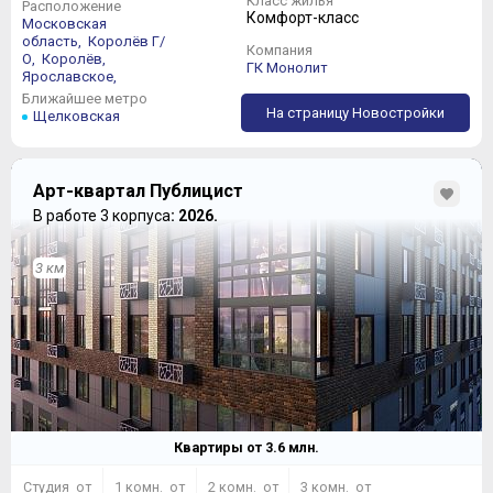
Класс жилья
Расположение
Комфорт-класс
Московская
область,
Королёв Г/
Компания
О,
Королёв,
ГК Монолит
Ярославское,
Ближайшее метро
На страницу Новостройки
Щелковская
Арт-квартал Публицист
В работе 3 корпуса
: 2026.
3 км
Квартиры от
3.6
млн.
Студия от
1 комн. от
2 комн. от
3 комн. от