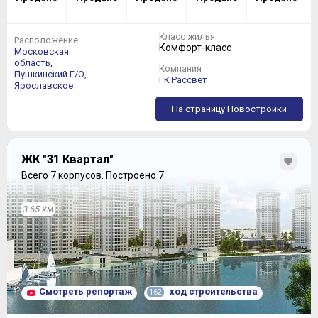
Класс жилья
Расположение
Комфорт-класс
Московская
область,
Компания
Пушкинский Г/О,
ГК Рассвет
Ярославское
На страницу Новостройки
ЖК "31 Квартал"
Всего 7 корпусов.
Построено 7.
3.65 км
Смотреть репортаж
ход строительства
162