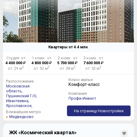
Квартиры от
4.4
млн.
Студия от
1 комн. от
2 комн. от
3 комн. от
4 400 000
₽
4 800 000
₽
5 700 000
₽
7 600 000
₽
2
2
2
2
от 29 м
от 32 м
от 38 м
от 52 м
Класс жилья
Расположение
Комфорт-класс
Московская
область,
Компания
Пушкинский Г/О,
Профи-Инвест
Ивантеевка,
Ярославское,
На страницу Новостройки
Ближайшее метро
Медведково
ЖК «Космический квартал»