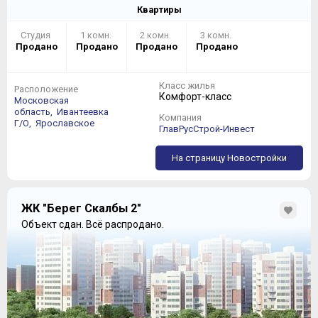
Квартиры
Студия
1 комн.
2 комн.
3 комн.
Продано
Продано
Продано
Продано
Класс жилья
Расположение
Комфорт-класс
Московская
область,
Ивантеевка
Компания
Г/О,
Ярославское
ГлавРусСтрой-Инвест
На страницу Новостройки
ЖК "Берег Скалбы 2"
Объект сдан.
Всё распродано.