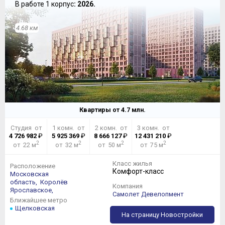
В работе 1 корпус
: 2026.
4.68 км
Квартиры от
4.7
млн.
Студия от
1 комн. от
2 комн. от
3 комн. от
4 726 982
₽
5 925 369
₽
8 666 127
₽
12 431 210
₽
2
2
2
2
от 22 м
от 32 м
от 50 м
от 75 м
Класс жилья
Расположение
Комфорт-класс
Московская
область,
Королёв
Компания
Ярославское,
Самолет Девелопмент
Ближайшее метро
Щелковская
На страницу Новостройки