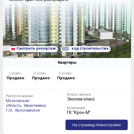
Смотреть репортаж
ход строительства
150
Квартиры
1 комн.
2 комн.
3 комн.
Продано
Продано
Продано
Класс жилья
Расположение
Эконом-класс
Московская
область,
Ивантеевка
Компания
Г/О,
Ярославское
ГК "Крон-М"
На страницу Новостройки