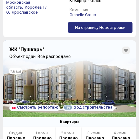
Комфорт-класс
Московская
область,
Королёв Г/
Компания
О,
Ярославское
Granelle Group
На страницу Новостройки
ЖК "Пушкарь"
Объект сдан.
Всё распродано.
1.8 км
Смотреть репортаж
ход строительства
199
Квартиры
Студия
1 комн.
2 комн.
3 комн.
4 комн.
Продано
Продано
Продано
Продано
Продано