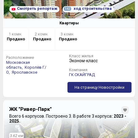
Смотреть репортаж
ход строительства
142
Квартиры
1 комн.
2 комн.
3 комн.
Продано
Продано
Продано
Класс жилья
Расположение
Эконом-класс
Московская
область,
Королёв Г/
Компания
О,
Ярославское
ГК СКАЙГРАД
На страницу Новостройки
ЖК "Ривер-Парк"
Всего 6 корпусов.
Построено 3.
В работе 3 корпуса
: 2023 -
2025.
3.62 км