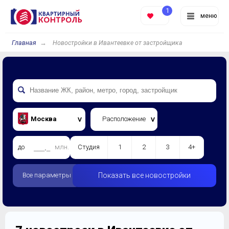
1
меню
Главная
Новостройки в Ивантеевке от застройщика
Москва
Расположение
до
млн.
Студия
1
2
3
4+
Все параметры
Показать все новостройки