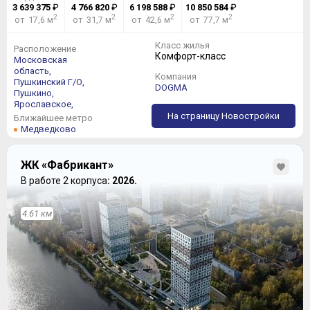
3 639 375
₽
4 766 820
₽
6 198 588
₽
10 850 584
₽
2
2
2
2
от 17,6 м
от 31,7 м
от 42,6 м
от 77,7 м
Класс жилья
Расположение
Комфорт-класс
Московская
область,
Компания
Пушкинский Г/О,
DOGMA
Пушкино,
Ярославское,
На страницу Новостройки
Ближайшее метро
Медведково
ЖК «Фабрикант»
В работе 2 корпуса
: 2026.
4.61 км