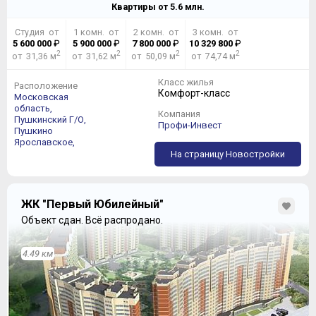
Квартиры от
5.6
млн.
Студия от
1 комн. от
2 комн. от
3 комн. от
5 600 000
₽
5 900 000
₽
7 800 000
₽
10 329 800
₽
2
2
2
2
от 31,36 м
от 31,62 м
от 50,09 м
от 74,74 м
Класс жилья
Расположение
Комфорт-класс
Московская
область,
Компания
Пушкинский Г/О,
Профи-Инвест
Пушкино
Ярославское,
На страницу Новостройки
ЖК "Первый Юбилейный"
Объект сдан.
Всё распродано.
4.49 км