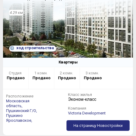
4.29 км
ход строительства
8
Квартиры
Студия
1 комн.
2 комн.
3 комн.
Продано
Продано
Продано
Продано
Класс жилья
Расположение
Эконом-класс
Московская
область,
Компания
Пушкинский Г/О,
Victoria Development
Пушкино
Ярославское,
На страницу Новостройки