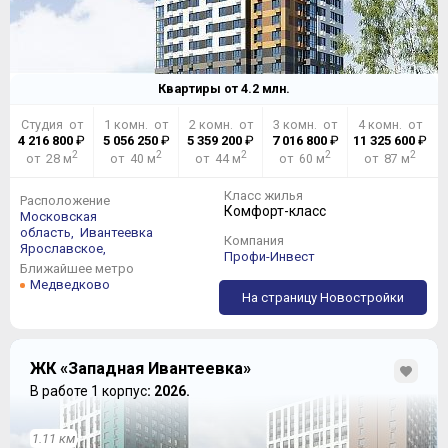
Квартиры от
4.2
млн.
Студия от
1 комн. от
2 комн. от
3 комн. от
4 комн. от
4 216 800
₽
5 056 250
₽
5 359 200
₽
7 016 800
₽
11 325 600
₽
2
2
2
2
2
от 28 м
от 40 м
от 44 м
от 60 м
от 87 м
Класс жилья
Расположение
Комфорт-класс
Московская
область,
Ивантеевка
Компания
Ярославское,
Профи-Инвест
Ближайшее метро
Медведково
На страницу Новостройки
ЖК «Западная Ивантеевка»
В работе 1 корпус
: 2026.
1.11 км