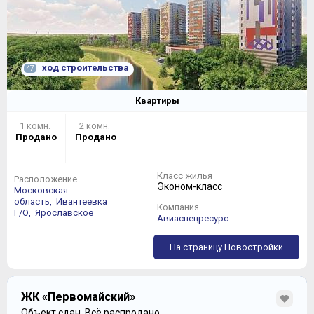
ход строительства
47
Квартиры
1 комн.
2 комн.
Продано
Продано
Класс жилья
Расположение
Эконом-класс
Московская
область,
Ивантеевка
Компания
Г/О,
Ярославское
Авиаспецресурс
На страницу Новостройки
ЖК «Первомайский»
Объект сдан.
Всё распродано.