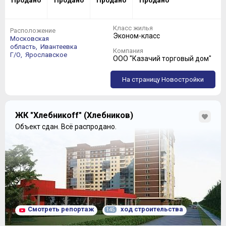
Продано
Продано
Продано
Продано
Класс жилья
Расположение
Эконом-класс
Московская
область,
Ивантеевка
Компания
Г/О,
Ярославское
ООО "Казачий торговый дом"
На страницу Новостройки
ЖК "Хлебникоff" (Хлебников)
Объект сдан.
Всё распродано.
Смотреть репортаж
ход строительства
145