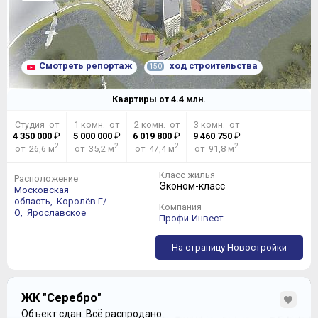
Смотреть репортаж
ход строительства
150
Квартиры от
4.4
млн.
Студия от
1 комн. от
2 комн. от
3 комн. от
4 350 000
₽
5 000 000
₽
6 019 800
₽
9 460 750
₽
2
2
2
2
от 26,6 м
от 35,2 м
от 47,4 м
от 91,8 м
Класс жилья
Расположение
Эконом-класс
Московская
область,
Королёв Г/
Компания
О,
Ярославское
Профи-Инвест
На страницу Новостройки
ЖК "Серебро"
Объект сдан.
Всё распродано.