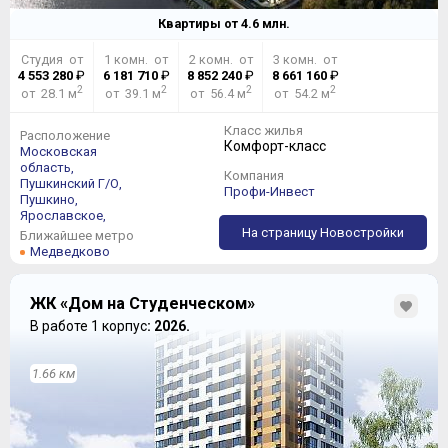
Квартиры от
4.6
млн.
Студия от
1 комн. от
2 комн. от
3 комн. от
4 553 280
₽
6 181 710
₽
8 852 240
₽
8 661 160
₽
2
2
2
2
от 28.1 м
от 39.1 м
от 56.4 м
от 54.2 м
Класс жилья
Расположение
Комфорт-класс
Московская
область,
Компания
Пушкинский Г/О,
Профи-Инвест
Пушкино,
Ярославское,
На страницу Новостройки
Ближайшее метро
Медведково
ЖК «Дом на Студенческом»
В работе 1 корпус
: 2026.
1.66 км