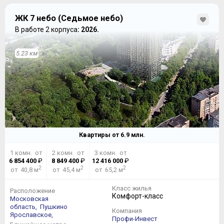
ЖК 7 небо (Седьмое небо)
В работе 2 корпуса
: 2026.
5.23 км
Квартиры от
6.9
млн.
1 комн. от
2 комн. от
3 комн. от
6 854 400
₽
8 849 400
₽
12 416 000
₽
2
2
2
от 40,8 м
от 45,4 м
от 65,2 м
Класс жилья
Расположение
Комфорт-класс
Московская
область,
Пушкино
Компания
Ярославское,
Профи-Инвест