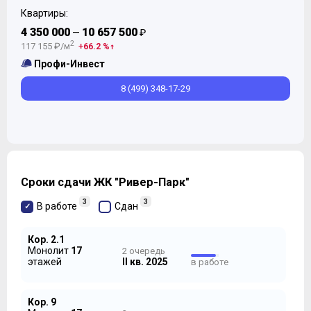
были введены в эксплуатацию три корпуса под №№
Квартиры:
6,7 и 8.
4 350 000
10 657 500
—
₽
2
117 155 ₽/м
66.2 %
Профи-Инвест
8 (499) 348-17-29
Сроки сдачи ЖК "Ривер-Парк"
3
3
В работе
Сдан
Кор. 2.1
Монолит
17
2 очередь
А в декабре 2016 Застройщик опубликовал проектную
этажей
II кв. 2025
в работе
декларацию корпуса 1, ознаменовавшего начало
работ над второй очередью строительства Комплекса.
В декабре 2018 этот 17-этажный монолитно-
Кор. 9
кирпичный одноподъездный дом получил РВЭ. За ним