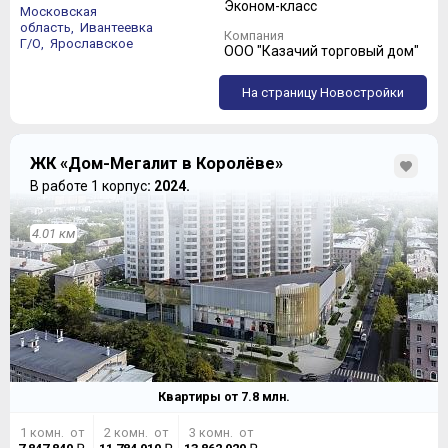
Эконом-класс
Московская
область,
Ивантеевка
Компания
Г/О,
Ярославское
ООО "Казачий торговый дом"
На страницу Новостройки
ЖК «Дом-Мегалит в Королёве»
В работе 1 корпус
: 2024.
4.01 км
Квартиры от
7.8
млн.
1 комн. от
2 комн. от
3 комн. от