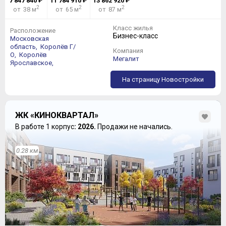
7 847 840
₽
11 784 910
₽
13 862 920
₽
2
2
2
от 38 м
от 65 м
от 87 м
Класс жилья
Расположение
Бизнес-класс
Московская
область,
Королёв Г/
Компания
О,
Королёв
Мегалит
Ярославское,
На страницу Новостройки
ЖК «КИНОКВАРТАЛ»
В работе 1 корпус
: 2026.
Продажи не начались.
0.28 км