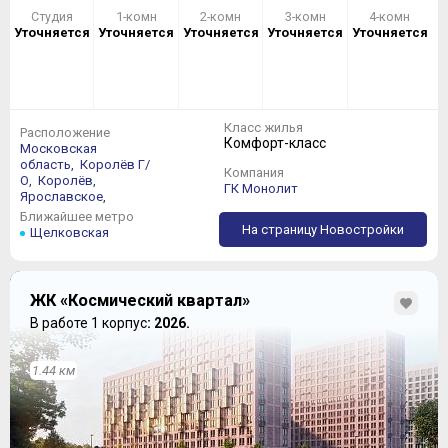
Студия
1-комн
2-комн
3-комн
4-комн
Уточняется
Уточняется
Уточняется
Уточняется
Уточняется
Класс жилья
Расположение
Комфорт-класс
Московская
область,
Королёв Г/
Компания
О,
Королёв,
ГК Монолит
Ярославское,
Ближайшее метро
На страницу Новостройки
Щелковская
ЖК «Космический квартал»
В работе 1 корпус
: 2026.
1.44 км