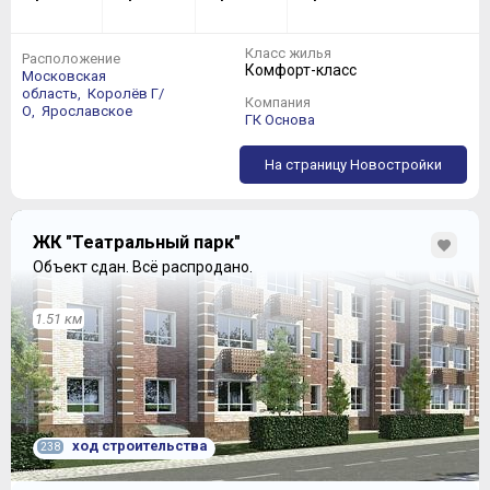
Класс жилья
Расположение
Комфорт-класс
Московская
В корпусе №1, поменявшим трапецию на яйцевидную
область,
Королёв Г/
Компания
(если смотреть сверху) форму:
О,
Ярославское
ГК Основа
На страницу Новостройки
ЖК "Театральный парк"
Объект сдан.
Всё распродано.
1.51 км
увы, трехкомнатных квартир нет в принципе, а площади
двухкомнатных стали значительно меньше:
ход строительства
238