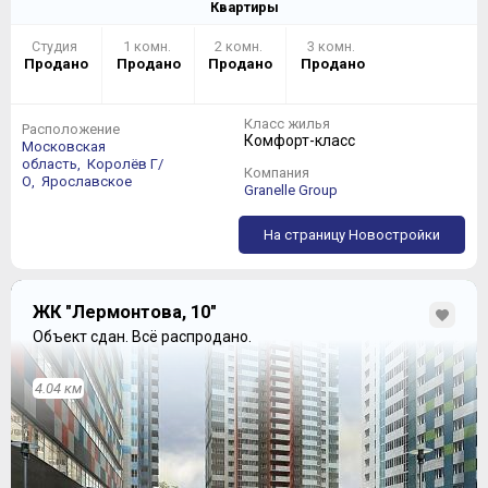
Квартиры
Студия
1 комн.
2 комн.
3 комн.
Продано
Продано
Продано
Продано
Класс жилья
Расположение
Комфорт-класс
При этом выбор площадей и планировок «однушек»
Московская
стал значительно шире:
область,
Королёв Г/
Компания
О,
Ярославское
Granelle Group
На страницу Новостройки
ЖК "Лермонтова, 10"
Объект сдан.
Всё распродано.
4.04 км
В квартирах будут выстроены стены и разведено
электричество, при этом стяжка, штукатурка и прочие
ремонтные заботы лягут на плечи покупателей.
Двухкамерные стеклопакеты «от Застройщика»
простоят долго, а вот входная деревянная дверь