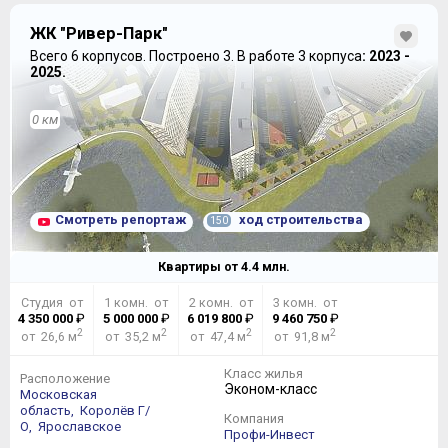
ЖК "Ривер-Парк"
Всего 6 корпусов.
Построено 3.
В работе 3 корпуса
: 2023 -
2025.
0 км
Смотреть репортаж
ход строительства
150
Квартиры от
4.4
млн.
Студия от
1 комн. от
2 комн. от
3 комн. от
4 350 000
₽
5 000 000
₽
6 019 800
₽
9 460 750
₽
2
2
2
2
от 26,6 м
от 35,2 м
от 47,4 м
от 91,8 м
Класс жилья
Расположение
Эконом-класс
Московская
область,
Королёв Г/
Компания
О,
Ярославское
Профи-Инвест