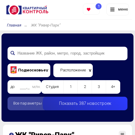
1
меню
Главная
ЖК "Ривер-Парк"
Подмосковье
Расположение
до
млн.
Студия
1
2
3
4+
Все параметры
Показать 387 новостроек