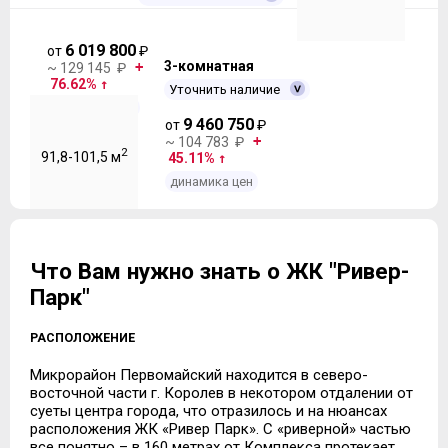
6 019 800
от
₽
3-комнатная
~ 129 145 ₽
76.62%
Уточнить наличие
динамика цен
9 460 750
от
₽
~ 104 783 ₽
2
91,8-101,5 м
45.11%
динамика цен
Что Вам нужно знать о ЖК "Ривер-
Парк"
РАСПОЛОЖЕНИЕ
Микрорайон Первомайский находится в северо-
восточной части г. Королев в некотором отдалении от
суеты центра города, что отразилось и на нюансах
расположения ЖК «Ривер Парк». С «риверной» частью
все понятно – в 160 метрах от Комплекса протекает