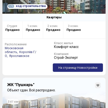
подлежит скорой замене.
ход строительства
179
ПОКУПКА
Квартиры
Покупатель волен выбирать не только квартиру, но и
продавца – один и тот же объем реализует ООО
Студия
1 комн.
2 комн.
3 комн.
«ПРОФИ ИНВЕСТ» и ООО «ГОРОД», каждые из
Продано
Продано
Продано
Продано
которых имеют в сети по одному равноправному
официальному сайту ЖК «Ривер - Парк» в Королеве.
Офис Застройщика расположен прямо в Комплексе, на
Класс жилья
Расположение
первом этаже дома №47 к.8.
Комфорт-класс
Московская
область,
Королёв Г/
Компания
О,
Ярославское
Строй-Эксперт
На страницу Новостройки
ЖК "Пушкарь"
Объект сдан.
Всё распродано.
3.61 км