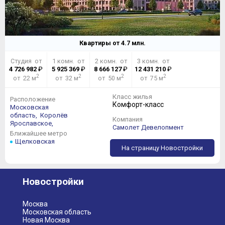
Квартиры от
4.7
млн.
Студия от
1 комн. от
2 комн. от
3 комн. от
4 726 982
₽
5 925 369
₽
8 666 127
₽
12 431 210
₽
2
2
2
2
от 22 м
от 32 м
от 50 м
от 75 м
Класс жилья
Расположение
Комфорт-класс
Московская
область,
Королёв
Компания
Ярославское,
Самолет Девелопмент
Ближайшее метро
Щелковская
На страницу Новостройки
Новостройки
Москва
Московская область
Новая Москва