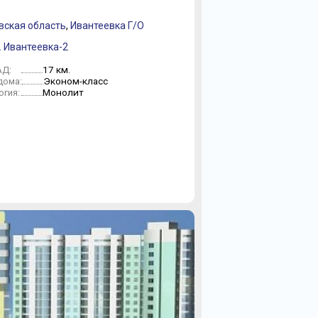
вская область
,
Ивантеевка Г/О
. Ивантеевка-2
17 км.
АД:
Эконом-класс
дома:
Монолит
огия: