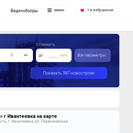
меню
1
в избранном
Видеообзоры
Стоимость
3
4+
до
млн.
Все параметры
Показать 387 новостроек
 г Ивантеевка на карте
ть, г. Ивантеевка, ул. Первомайская