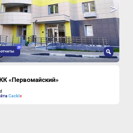
>
20
оотчеты
ЖК «Первомайский»
d
айта
Cackl
e