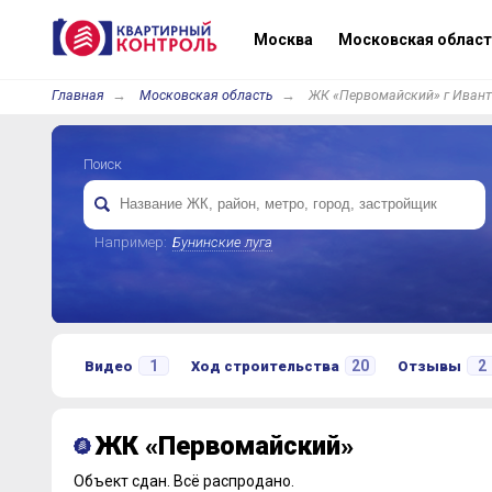
Москва
Московская област
Главная
Московская область
ЖК «Первомайский» г Ивант
Поиск
Например:
Бунинские луга
1
20
2
Видео
Ход строительства
Отзывы
ЖК «Первомайский»
Объект сдан.
Всё распродано.