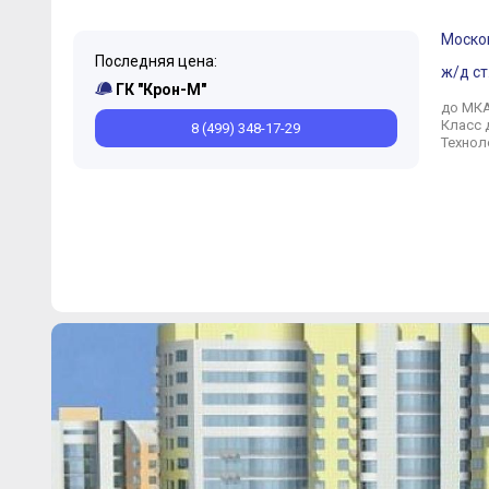
Моско
Последняя цена:
ж/д ст
ГК "Крон-М"
до МК
Класс 
8 (499) 348-17-29
Технол