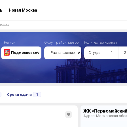
ь
Новая Москва
еевка
Регион
Округ, район, метро
Количество комнат
Подмосковье
Расположение
Студия
1
2
1
Сроки сдачи
ЖК «Первомайский»
Адрес: Московская облас