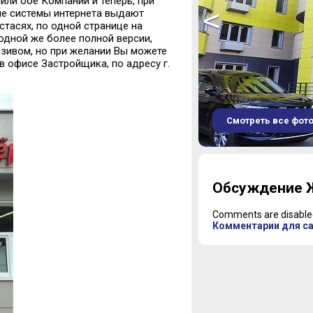
ли обе Компании и теперь, при
<
ые системы интернета выдают
тасях, по одной странице на
одной же более полной версии,
зивом, но при желании Вы можете
в офисе Застройщика, по адресу г.
Смотреть все фот
1
2
Обсуждение 
3
4
Comments are disable
5
Комментарии для с
6
7