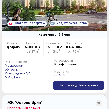
Смотреть репортаж
ход строительства
43
Квартиры от
5.5
млн.
Студия
1 комн. от
2 комн. от
3 комн. от
Продано
5 503 000
₽
6 586 000
₽
8 156 000
₽
2
2
2
от 37 м
от 58 м
от 75 м
Класс жилья
Расположение
Комфорт-класс
Московская
область,
Компания
Домодедово Г/О,
COALCO
М-4 «Дон»
На страницу Новостройки
ЖК "Остров Эрин"
Проблемный объект.