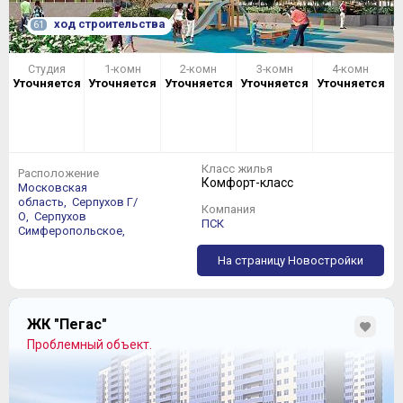
ход строительства
61
Студия
1-комн
2-комн
3-комн
4-комн
Уточняется
Уточняется
Уточняется
Уточняется
Уточняется
Класс жилья
Расположение
Комфорт-класс
Московская
область,
Серпухов Г/
Компания
О,
Серпухов
ПСК
Симферопольское,
На страницу Новостройки
ЖК "Пегас"
Проблемный объект.