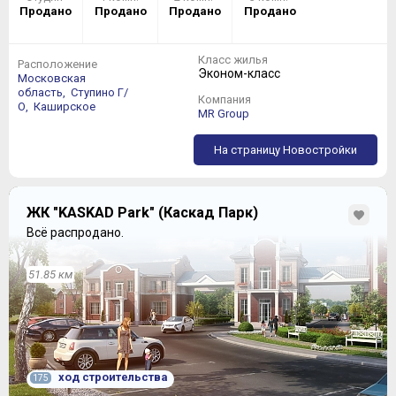
Продано
Продано
Продано
Продано
Класс жилья
Расположение
Эконом-класс
Московская
область,
Ступино Г/
Компания
О,
Каширское
MR Group
На страницу Новостройки
ЖК "KASKAD Park" (Каскад Парк)
Всё распродано.
51.85 км
ход строительства
175