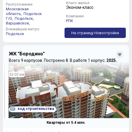
Класс жилья
Расположение
Эконом-класс
Московская
область,
Подольск
Компания
Г/О,
Подольск,
РПК
Варшавское,
Ближайшее метро
На страницу Новостройки
Подольск
ЖК "Бородино"
Всего 9 корпусов.
Построено 8.
В работе 1 корпус
: 2025.
52.02 км
ход строительства
87
Квартиры от
5.4
млн.