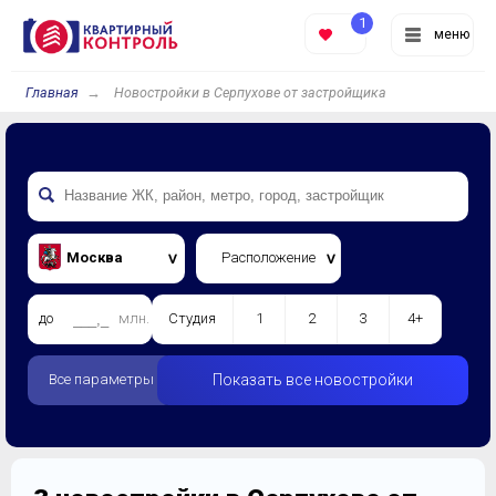
1
меню
Главная
Новостройки в Серпухове от застройщика
Москва
Расположение
до
млн.
Студия
1
2
3
4+
Все параметры
Показать все новостройки