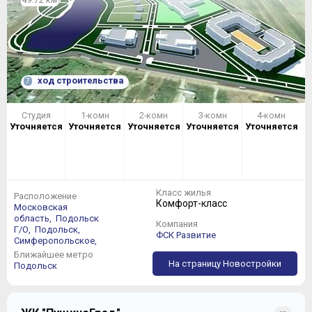
ход строительства
7
Студия
1-комн
2-комн
3-комн
4-комн
Уточняется
Уточняется
Уточняется
Уточняется
Уточняется
Класс жилья
Расположение
Комфорт-класс
Московская
область,
Подольск
Компания
Г/О,
Подольск,
ФСК Развитие
Симферопольское,
Ближайшее метро
На страницу Новостройки
Подольск