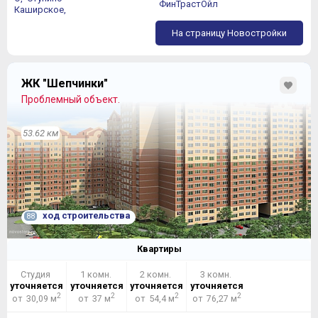
ФинТрастОйл
Каширское,
На страницу Новостройки
ЖК "Шепчинки"
Проблемный объект.
53.62 км
ход строительства
88
Квартиры
Студия
1 комн.
2 комн.
3 комн.
уточняется
уточняется
уточняется
уточняется
2
2
2
2
от 30,09 м
от 37 м
от 54,4 м
от 76,27 м