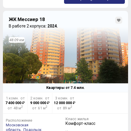
ЖК Мессиер 18
В работе 2 корпуса
: 2024.
48.09 км
Квартиры от
7.4
млн.
1 комн. от
2 комн. от
3 комн. от
7 400 000
₽
9 000 000
₽
12 000 000
₽
2
2
2
от 48 м
от 61 м
от 89 м
Класс жилья
Расположение
Комфорт-класс
Московская
область,
Подольск