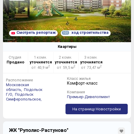
Смотреть репортаж
ход строительства
101
Квартиры
Студия
1 комн.
2 комн.
3 комн.
Продано
уточняется
уточняется
уточняется
2
2
2
от 40,9 м
от 59,5 м
от 73,47 м
Класс жилья
Расположение
Комфорт-класс
Московская
область,
Подольск
Компания
Г/О,
Подольск
Премьер-Девелопмент
Симферопольское,
На страницу Новостройки
ЖК "Руполис-Растуново"