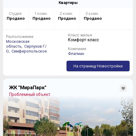
Квартиры
Студия
1 комн.
2 комн.
3 комн.
Продано
Продано
Продано
Продано
Класс жилья
Расположение
Комфорт-класс
Московская
область,
Серпухов Г/
Компания
О,
Симферопольское
Флагман
На страницу Новостройки
ЖК "МираПарк"
Проблемный объект.