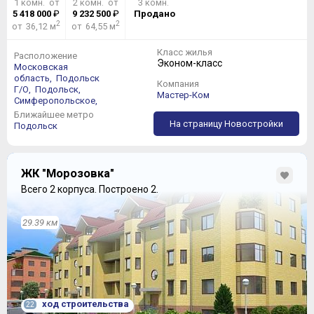
1 комн. от
2 комн. от
3 комн.
5 418 000
₽
9 232 500
₽
Продано
2
2
от 36,12 м
от 64,55 м
Класс жилья
Расположение
Эконом-класс
Московская
область,
Подольск
Компания
Г/О,
Подольск,
Мастер-Ком
Симферопольское,
Ближайшее метро
На страницу Новостройки
Подольск
ЖК "Морозовка"
Всего 2 корпуса.
Построено 2.
29.39 км
ход строительства
22