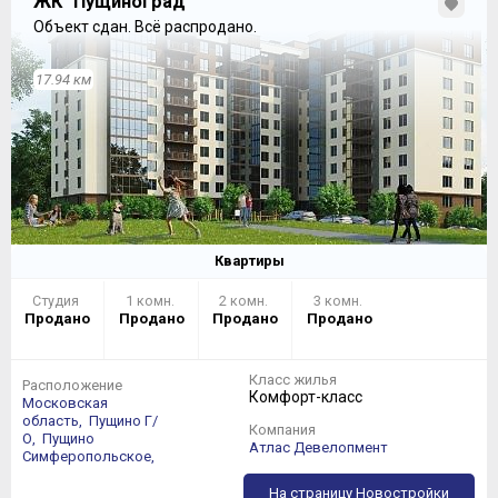
ЖК "ПущиноГрад"
Объект сдан.
Всё распродано.
17.94 км
Квартиры
Студия
1 комн.
2 комн.
3 комн.
Продано
Продано
Продано
Продано
Класс жилья
Расположение
Комфорт-класс
Московская
область,
Пущино Г/
Компания
О,
Пущино
Атлас Девелопмент
Симферопольское,
На страницу Новостройки