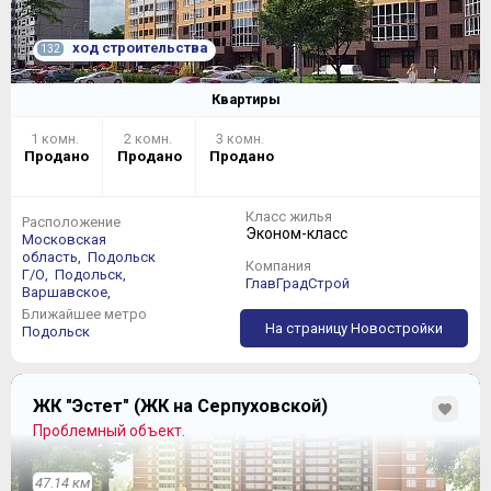
ход строительства
132
Квартиры
1 комн.
2 комн.
3 комн.
Продано
Продано
Продано
Класс жилья
Расположение
Эконом-класс
Московская
область,
Подольск
Компания
Г/О,
Подольск,
ГлавГрадСтрой
Варшавское,
Ближайшее метро
На страницу Новостройки
Подольск
ЖК "Эстет" (ЖК на Серпуховской)
Проблемный объект.
47.14 км