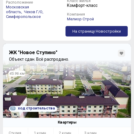
Класс жилья
Расположение
Комфорт-класс
Московская
область,
Чехов Г/О,
Компания
Симферопольское
Мелиор Строй
На страницу Новостройки
ЖК "Новое Ступино"
Объект сдан.
Всё распродано.
45.96 км
ход строительства
29
Квартиры
Студия
1 комн.
2 комн.
3 комн.