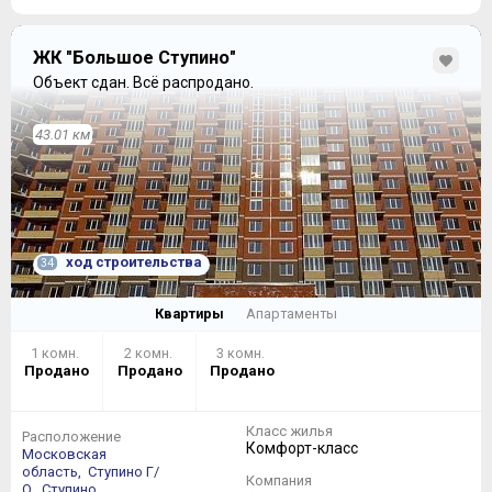
ЖК "Большое Ступино"
Объект сдан.
Всё распродано.
43.01 км
ход строительства
34
Квартиры
Апартаменты
1 комн.
2 комн.
3 комн.
Продано
Продано
Продано
Класс жилья
Расположение
Комфорт-класс
Московская
область,
Ступино Г/
Компания
О,
Ступино