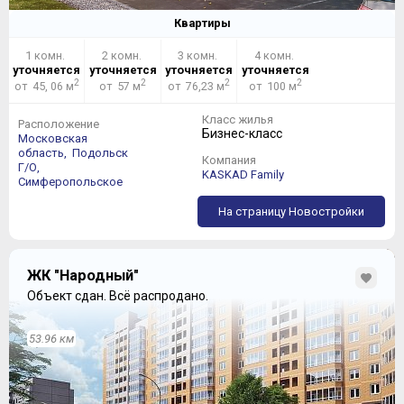
Квартиры
1 комн.
2 комн.
3 комн.
4 комн.
уточняется
уточняется
уточняется
уточняется
2
2
2
2
от 45, 06 м
от 57 м
от 76,23 м
от 100 м
Класс жилья
Расположение
Бизнес-класс
Московская
область,
Подольск
Компания
Г/О,
KASKAD Family
Симферопольское
На страницу Новостройки
ЖК "Народный"
Объект сдан.
Всё распродано.
53.96 км