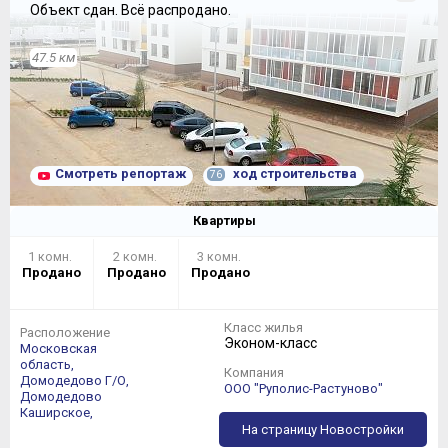
Объект сдан.
Всё распродано.
47.5 км
Смотреть репортаж
ход строительства
76
Квартиры
1 комн.
2 комн.
3 комн.
Продано
Продано
Продано
Класс жилья
Расположение
Эконом-класс
Московская
область,
Компания
Домодедово Г/О,
ООО "Руполис-Растуново"
Домодедово
Каширское,
На страницу Новостройки