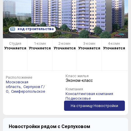
ход строительства
19
Студия
1-комн
2-комн
3-комн
4-комн
Уточняется
Уточняется
Уточняется
Уточняется
Уточняется
Класс жилья
Расположение
Эконом-класс
Московская
область,
Серпухов Г/
Компания
О,
Симферопольское
Консалтинговая компания
Подмосковье
На страницу Новостройки
Новостройки рядом с Серпуховом