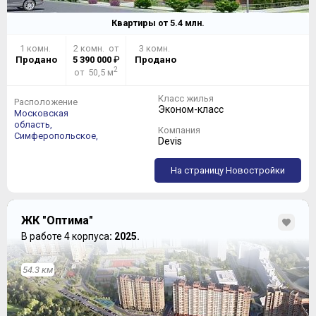
Квартиры от
5.4
млн.
1 комн.
2 комн. от
3 комн.
Продано
5 390 000
₽
Продано
2
от 50,5 м
Класс жилья
Расположение
Эконом-класс
Московская
область,
Компания
Симферопольское,
Devis
На страницу Новостройки
ЖК "Оптима"
В работе 4 корпуса
: 2025.
54.3 км