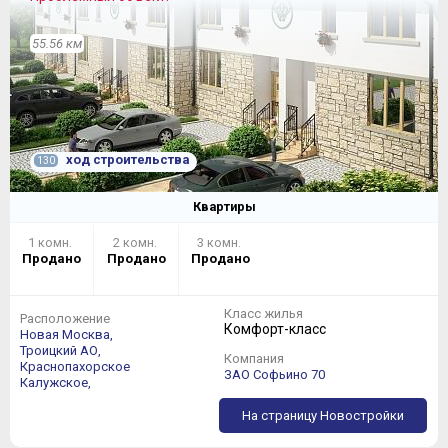
55.56 км
ход строительства
130
Квартиры
1 комн.
2 комн.
3 комн.
Продано
Продано
Продано
Класс жилья
Расположение
Комфорт-класс
Новая Москва,
Троицкий АО,
Компания
Краснопахорское
ЗАО Софьино 70
Калужское,
На страницу Новостройки