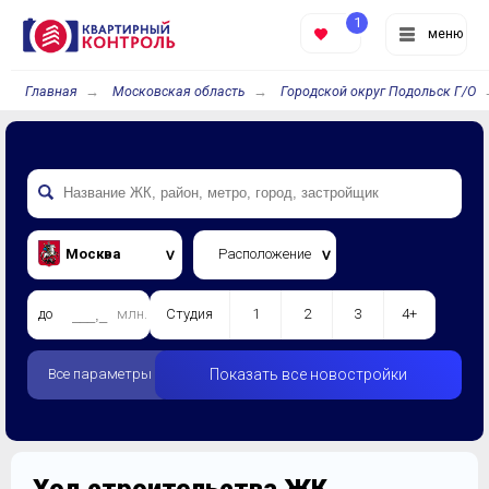
1
меню
Главная
Московская область
Городской округ Подольск Г/О
Москва
Расположение
до
млн.
Студия
1
2
3
4+
Все параметры
Показать все новостройки