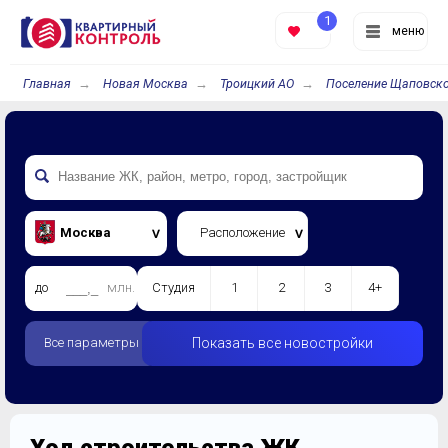
1
меню
Главная
Новая Москва
Троицкий АО
Поселение Щаповск
Москва
Расположение
до
млн.
Студия
1
2
3
4+
Все параметры
Показать все новостройки