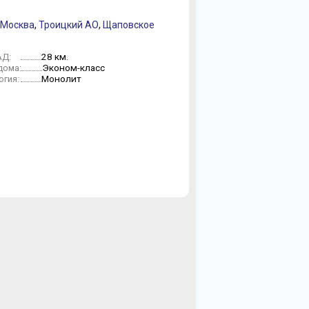
 Москва
,
Троицкий АО
,
Щаповское
28 км.
АД:
Эконом-класс
дома:
Монолит
огия: