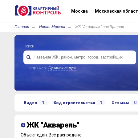
Москва
Московская област
Главная
Новая Москва
ЖК "Акварель" пос Щапово
Поиск
Например:
Бунинские луга
1
1
0
Видео
Ход строительства
Отзывы
ЖК "Акварель"
Объект сдан.
Всё распродано.