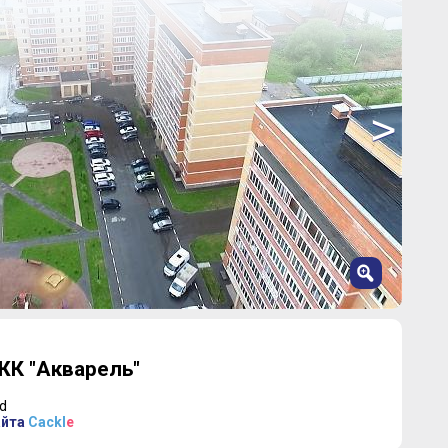
>
К "Акварель"
d
айта
Cackl
e