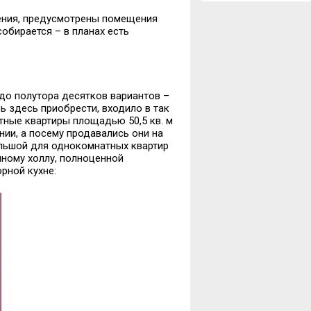
7
ния, предусмотрены помещения
8
обирается – в планах есть
9
10
11
12
 до полутора десятков вариантов –
13
ь здесь приобрести, входило в так
14
ные квартиры площадью 50,5 кв. м
15
ии, а посему продавались они на
16
льшой для однокомнатных квартир
17
ному холлу, полноценной
18
рной кухне:
19
20
21
22
23
24
25
26
27