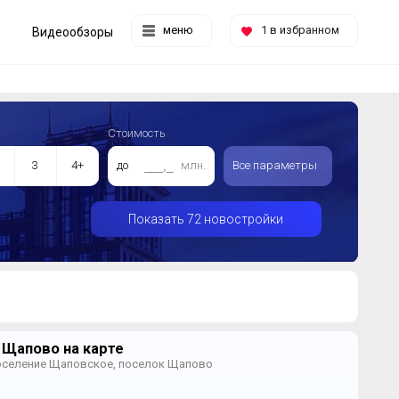
меню
1
в избранном
Видеообзоры
Стоимость
3
4+
до
млн.
Все параметры
Показать 72 новостройки
 Щапово на карте
оселение Щаповское, поселок Щапово