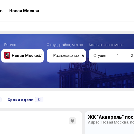
ь
Новая Москва
Регион
Округ, район, метро
Количество комнат
Новая Москва
Расположение
Студия
1
2
0
Сроки сдачи
ЖК "Акварель" пос
Адрес: Новая Москва, п