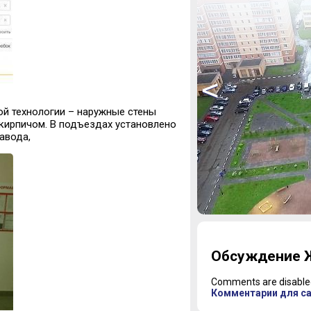
<
й технологии – наружные стены
кирпичом. В подъездах установлено
авода,
1
2
Обсуждение Ж
3
4
Comments are disable
5
Комментарии для с
6