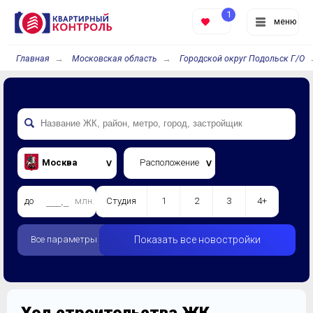
1
меню
Главная
Московская область
Городской округ Подольск Г/О
Москва
Расположение
до
млн.
Студия
1
2
3
4+
Все параметры
Показать все новостройки