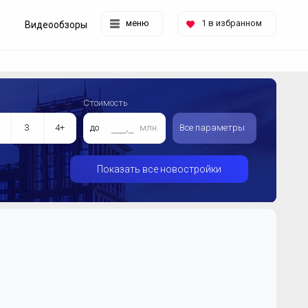
меню
1
в избранном
Видеообзоры
Стоимость
3
4+
до
млн.
Все параметры
Показать все новостройки