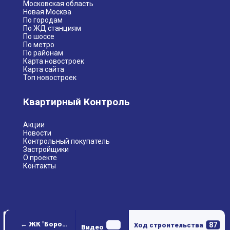
Московская область
Новая Москва
По городам
По ЖД станциям
По шоссе
По метро
По районам
Карта новостроек
Карта сайта
Топ новостроек
Квартирный Контроль
Акции
Новости
Контрольный покупатель
Застройщики
О проекте
Контакты
← ЖК "Бородино"
87
Ход строительства
Видео