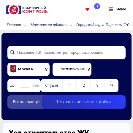
1
меню
Главная
Московская область
Городской округ Подольск Г/О
Москва
Расположение
до
млн.
Студия
1
2
3
4+
Все параметры
Показать все новостройки