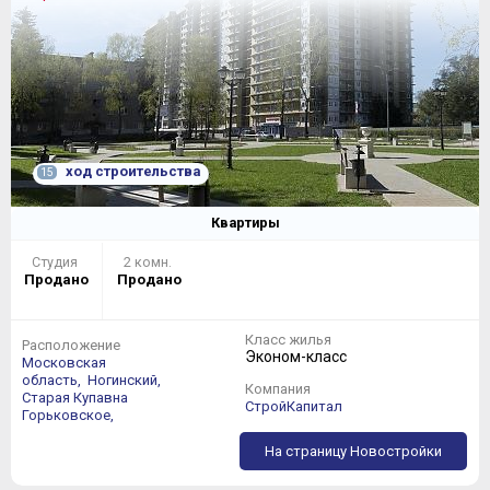
ход строительства
15
Квартиры
Студия
2 комн.
Продано
Продано
Класс жилья
Расположение
Эконом-класс
Московская
область,
Ногинский,
Компания
Старая Купавна
СтройКапитал
Горьковское,
На страницу Новостройки