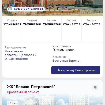
ход строительства
38
Студия
1-комн
2-комн
3-комн
4-комн
Уточняется
Уточняется
Уточняется
Уточняется
Уточняется
Класс жилья
Расположение
Эконом-класс
Московская
область,
Щёлково Г/
Компания
О,
Щёлковское
Восточная Европа
На страницу Новостройки
ЖК "Лосино-Петровский"
Проблемный объект.
8.13 км