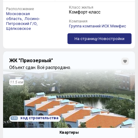
Класс жилья
Расположение
Комфорт-класс
Московская
область,
Лосино-
Компания
Петровский Г/О,
Группа компаний ИСК Мемфис
Щёлковское
На страницу Новостройки
ЖК "Приозерный"
Объект сдан.
Всё распродано.
11.5 км
ход строительства
130
Квартиры