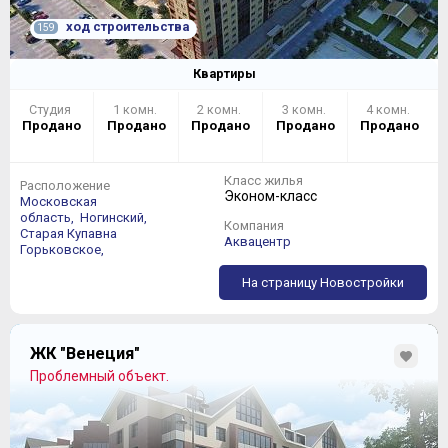
ход строительства
159
Квартиры
Студия
1 комн.
2 комн.
3 комн.
4 комн.
Продано
Продано
Продано
Продано
Продано
Класс жилья
Расположение
Эконом-класс
Московская
область,
Ногинский,
Компания
Старая Купавна
Аквацентр
Горьковское,
На страницу Новостройки
ЖК "Венеция"
Проблемный объект.