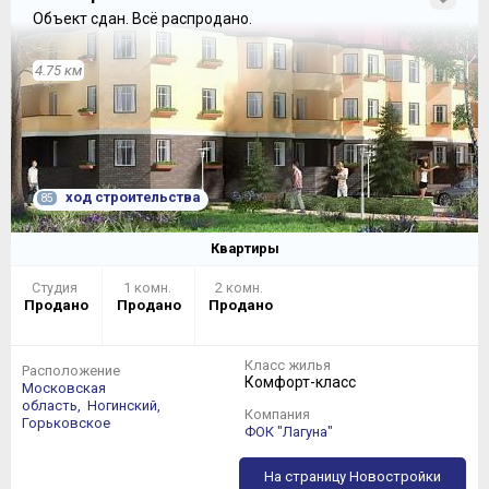
Объект сдан.
Всё распродано.
4.75 км
ход строительства
85
Квартиры
Студия
1 комн.
2 комн.
Продано
Продано
Продано
Класс жилья
Расположение
Комфорт-класс
Московская
область,
Ногинский,
Компания
Горьковское
ФОК "Лагуна"
На страницу Новостройки