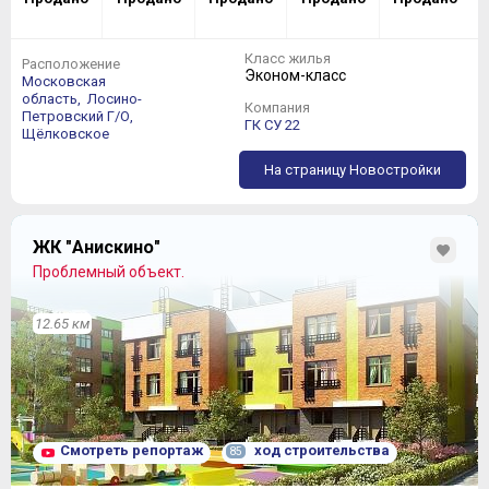
Класс жилья
Расположение
Эконом-класс
Московская
область,
Лосино-
Компания
Петровский Г/О,
ГК СУ 22
Щёлковское
На страницу Новостройки
ЖК "Анискино"
Проблемный объект.
12.65 км
Смотреть репортаж
ход строительства
85