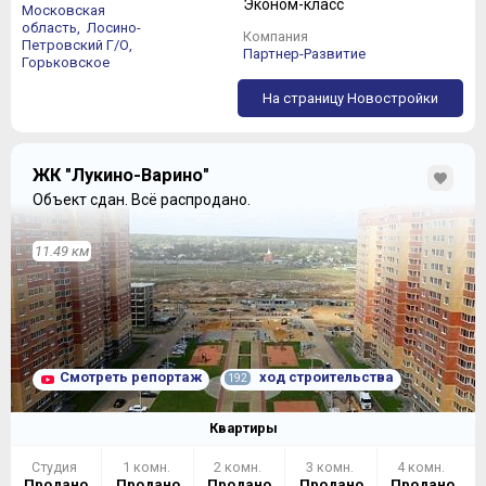
Эконом-класс
Московская
область,
Лосино-
Компания
Петровский Г/О,
Партнер-Развитие
Горьковское
На страницу Новостройки
ЖК "Лукино-Варино"
Объект сдан.
Всё распродано.
11.49 км
Смотреть репортаж
ход строительства
192
Квартиры
Студия
1 комн.
2 комн.
3 комн.
4 комн.
Продано
Продано
Продано
Продано
Продано