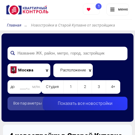
1
меню
Главная
Новостройки в Старой Купавне от застройщика
Москва
Расположение
до
млн.
Студия
1
2
3
4+
Все параметры
Показать все новостройки