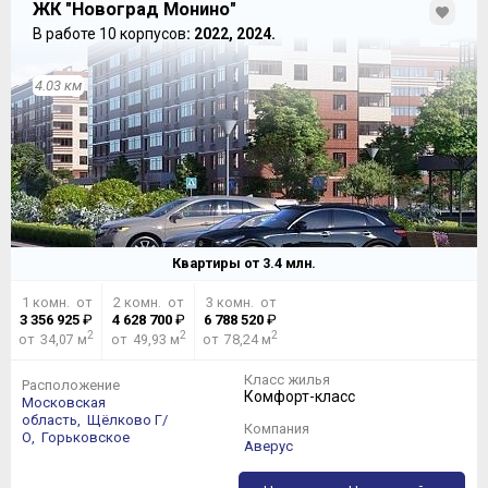
ЖК "Новоград Монино"
В работе 10 корпусов
: 2022, 2024.
4.03 км
Квартиры от
3.4
млн.
1 комн. от
2 комн. от
3 комн. от
3 356 925
₽
4 628 700
₽
6 788 520
₽
2
2
2
от 34,07 м
от 49,93 м
от 78,24 м
Класс жилья
Расположение
Комфорт-класс
Московская
область,
Щёлково Г/
Компания
О,
Горьковское
Аверус