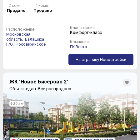
2 комн.
4 комн.
Продано
Продано
Класс жилья
Расположение
Комфорт-класс
Московская
область,
Балашиха
Компания
Г/О,
Носовихинское
ГК Веста
На страницу Новостройки
ЖК "Новое Бисерово 2"
Объект сдан.
Всё распродано.
4.39 км
Смотреть репортаж
ход строительства