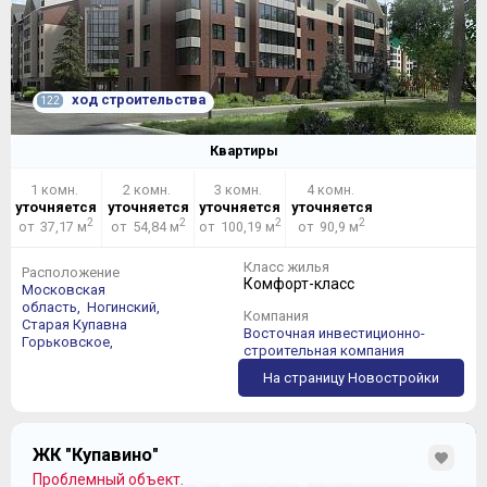
ход строительства
122
Квартиры
1 комн.
2 комн.
3 комн.
4 комн.
уточняется
уточняется
уточняется
уточняется
2
2
2
2
от 37,17 м
от 54,84 м
от 100,19 м
от 90,9 м
Класс жилья
Расположение
Комфорт-класс
Московская
область,
Ногинский,
Компания
Старая Купавна
Восточная инвестиционно-
Горьковское,
строительная компания
На страницу Новостройки
ЖК "Купавино"
Проблемный объект.