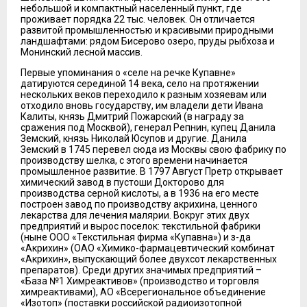
небольшой и компактный населенный пункт, где
проживает порядка 22 тыс. человек. Он отличается
развитой промышленностью и красивыми природными
ландшафтами: рядом Бисерово озеро, пруды рыбхоза и
Монинский лесной массив.
Первые упоминания о «селе на речке Купавне»
датируются серединой 14 века, село на протяжении
нескольких веков переходило к разным хозяевам или
отходило вновь государству, им владели дети Ивана
Калиты, князь Дмитрий Пожарский (в награду за
сражения под Москвой), генерал Репнин, купец Данила
Земский, князь Николай Юсупов и другие. Данила
Земский в 1745 перевел сюда из Москвы свою фабрику по
производству шелка, с этого времени начинается
промышленное развитие. В 1797 Август Претр открывает
химический завод в пустоши Докторово для
производства серной кислоты, а в 1936 на его месте
построен завод по производству акрихина, ценного
лекарства для лечения малярии. Вокруг этих двух
предприятий и вырос поселок: текстильной фабрики
(ныне ООО «Текстильная фирма «Купавна») и з-да
«Акрихин» (ОАО «Химико-фармацевтический комбинат
«Акрихин», выпускающий более двухсот лекарственных
препаратов). Среди других значимых предприятий –
«База №1 Химреактивов» (производство и торговля
химреактивами), АО «Всерегиональное объединение
«Изотоп» (поставки российской радиоизотопной