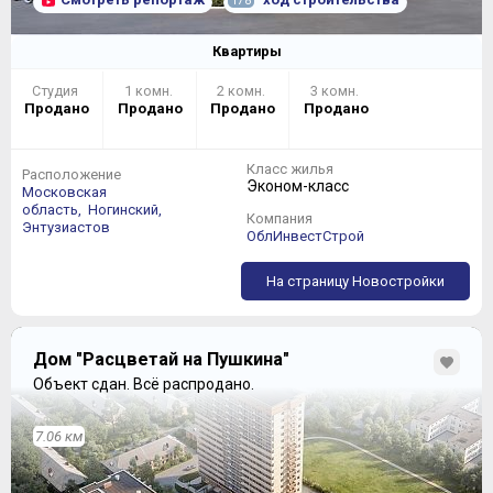
178
Квартиры
Студия
1 комн.
2 комн.
3 комн.
Продано
Продано
Продано
Продано
Класс жилья
Расположение
Эконом-класс
Московская
область,
Ногинский,
Компания
Энтузиастов
ОблИнвестСтрой
На страницу Новостройки
Дом "Расцветай на Пушкина"
Объект сдан.
Всё распродано.
7.06 км