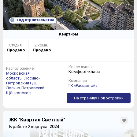
ход строительства
8
Квартиры
Студия
2 комн.
Продано
Продано
Класс жилья
Расположение
Комфорт-класс
Московская
область,
Лосино-
Компания
Петровский Г/О,
ГК «Расцветай»
Лосино-Петровский
Щёлковское,
На страницу Новостройки
ЖК "Квартал Светлый"
В работе 2 корпуса
: 2024.