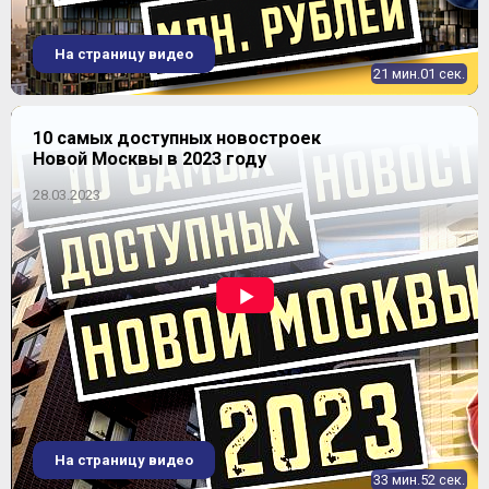
комплексная реновация и благоустройство: вместо
двухэтажных бараков появятся современные дома,
парк и объекты инфраструктуры. Здесь
На страницу видео
располагаются
ЖК «Купавна 2018»
от застройщика
21 мин.01 сек.
ООО «Аквацентр»
(17-этажное пятисекционное
монолитно-кирпичное здание), а также ЖК
«Чехова, корп. 16» или «Шевченко, 1» от канувшего
«СУ-155», довольно популярные панельные
10 самых доступных новостроек
новостройки Старой Купавны.
Новой Москвы в 2023 году
Фабричная сторона тоже застроена четырех- и
пятиэтажными зданиями, есть частный сектор и
28.03.2023
ветхие дореволюционные бараки для работников
фабрики. Первое современное высотное здание –
ЖК «Купавино»
от
ООО «СтройКапитал»
.
Оригинальный шестисекционный 17-этажный
монолитно-каркасный дом с небольшими
вариантами жилья от 29 до 50 кв. м быстро находил
покупателей. Но стал первой для Старой Купавны
проблемной новостройкой на Октябрьской улице.
Со временем появляются новые микрорайоны, например,
«На Фабричном шоссе», где вместо бараков построены
трехэтажные корпуса с квартирами, или «Озерки», где
располагается
жилой комплекс «Венеция»
из 6-7-
этажных зданий от
«Восточной инвестиционно-
строительной компании»
.
На страницу видео
Несколько мкр-нов состоят из дачных и коттеджных
33 мин.52 сек.