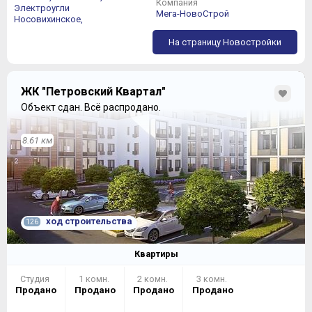
Компания
Электроугли
Мега-НовоСтрой
Носовихинское,
На страницу Новостройки
ЖК "Петровский Квартал"
Объект сдан.
Всё распродано.
8.61 км
ход строительства
126
Квартиры
Студия
1 комн.
2 комн.
3 комн.
Продано
Продано
Продано
Продано