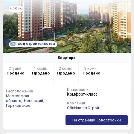
6.35 км
ход строительства
26
Квартиры
Студия
1 комн.
2 комн.
3 комн.
Продано
Продано
Продано
Продано
Класс жилья
Расположение
Комфорт-класс
Московская
область,
Ногинский,
Компания
Горьковское
ОблИнвестСтрой
На страницу Новостройки