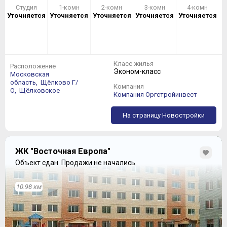
Студия
1-комн
2-комн
3-комн
4-комн
Уточняется
Уточняется
Уточняется
Уточняется
Уточняется
Класс жилья
Расположение
Эконом-класс
Московская
область,
Щёлково Г/
Компания
О,
Щёлковское
Компания Оргстройинвест
На страницу Новостройки
ЖК "Восточная Европа"
Объект сдан.
Продажи не начались.
10.98 км