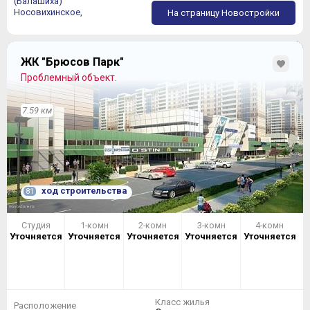
(Балашиха)
Носовихинское,
На страницу Новостройки
ЖК "Брюсов Парк"
Проблемный объект.
7.59 км
ход строительства
81
Студия
1-комн
2-комн
3-комн
4-комн
Уточняется
Уточняется
Уточняется
Уточняется
Уточняется
Класс жилья
Расположение