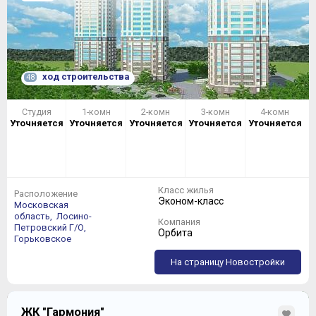
ход строительства
48
Студия
1-комн
2-комн
3-комн
4-комн
Уточняется
Уточняется
Уточняется
Уточняется
Уточняется
Класс жилья
Расположение
Эконом-класс
Московская
область,
Лосино-
Компания
Петровский Г/О,
Орбита
Горьковское
На страницу Новостройки
ЖК "Гармония"