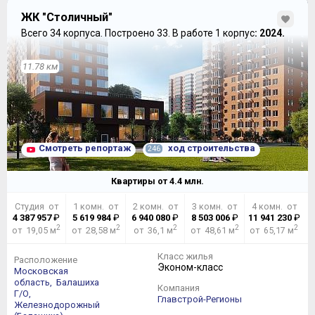
ЖК "Столичный"
Всего 34 корпуса.
Построено 33.
В работе 1 корпус
: 2024.
11.78 км
Смотреть репортаж
ход строительства
246
Квартиры от
4.4
млн.
Студия от
1 комн. от
2 комн. от
3 комн. от
4 комн. от
4 387 957
₽
5 619 984
₽
6 940 080
₽
8 503 006
₽
11 941 230
₽
2
2
2
2
2
от 19,05 м
от 28,58 м
от 36,1 м
от 48,61 м
от 65,17 м
Класс жилья
Расположение
Эконом-класс
Московская
область,
Балашиха
Компания
Г/О,
Главстрой-Регионы
Железнодорожный