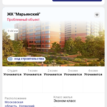
ЖК "Марьинский"
Проблемный объект.
9.44 км
ход строительства
44
Студия
1-комн
2-комн
3-комн
4-комн
Уточняется
Уточняется
Уточняется
Уточняется
Уточняется
Класс жилья
Расположение
Эконом-класс
Московская
область,
Ногинский,