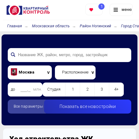
1
меню
Главная
Московская область
Район Ногинский
Город Ст
Москва
Расположение
до
млн.
Студия
1
2
3
4+
Все параметры
Показать все новостройки