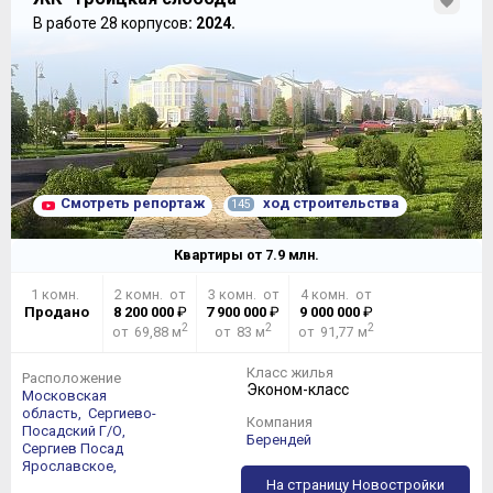
В работе 28 корпусов
: 2024.
Смотреть репортаж
ход строительства
145
Квартиры от
7.9
млн.
1 комн.
2 комн. от
3 комн. от
4 комн. от
Продано
8 200 000
₽
7 900 000
₽
9 000 000
₽
2
2
2
от 69,88 м
от 83 м
от 91,77 м
Класс жилья
Расположение
Эконом-класс
Московская
область,
Сергиево-
Компания
Посадский Г/О,
Берендей
Сергиев Посад
Ярославское,
На страницу Новостройки