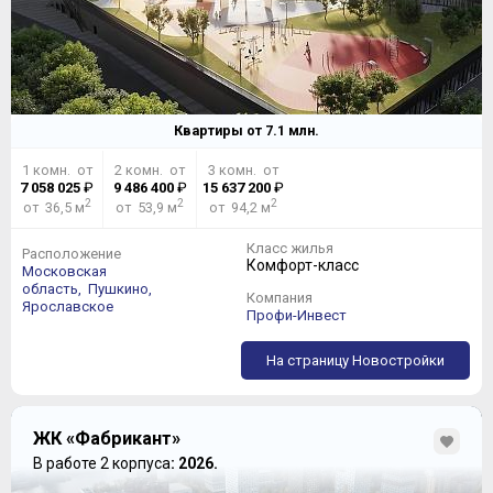
Квартиры от
7.1
млн.
1 комн. от
2 комн. от
3 комн. от
7 058 025
₽
9 486 400
₽
15 637 200
₽
2
2
2
от 36,5 м
от 53,9 м
от 94,2 м
Класс жилья
Расположение
Комфорт-класс
Московская
область,
Пушкино,
Компания
Ярославское
Профи-Инвест
На страницу Новостройки
ЖК «Фабрикант»
В работе 2 корпуса
: 2026.