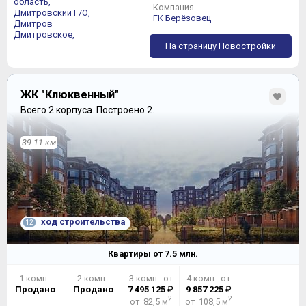
область,
Компания
Дмитровский Г/О,
ГК Берёзовец
Дмитров
Дмитровское,
На страницу Новостройки
ЖК "Клюквенный"
Всего 2 корпуса.
Построено 2.
39.11 км
ход строительства
12
Квартиры от
7.5
млн.
1 комн.
2 комн.
3 комн. от
4 комн. от
Продано
Продано
7 495 125
₽
9 857 225
₽
2
2
от 82,5 м
от 108,5 м