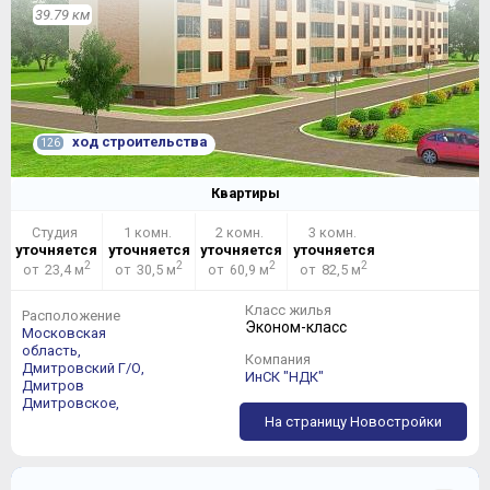
39.79 км
ход строительства
126
Квартиры
Студия
1 комн.
2 комн.
3 комн.
уточняется
уточняется
уточняется
уточняется
2
2
2
2
от 23,4 м
от 30,5 м
от 60,9 м
от 82,5 м
Класс жилья
Расположение
Эконом-класс
Московская
область,
Компания
Дмитровский Г/О,
ИнСК "НДК"
Дмитров
Дмитровское,
На страницу Новостройки