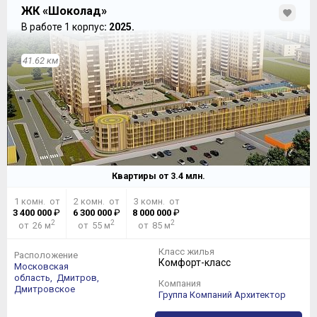
ЖК «Шоколад»
В работе 1 корпус
: 2025.
41.62 км
Квартиры от
3.4
млн.
1 комн. от
2 комн. от
3 комн. от
3 400 000
₽
6 300 000
₽
8 000 000
₽
2
2
2
от 26 м
от 55 м
от 85 м
Класс жилья
Расположение
Комфорт-класс
Московская
область,
Дмитров,
Компания
Дмитровское
Группа Компаний Архитектор