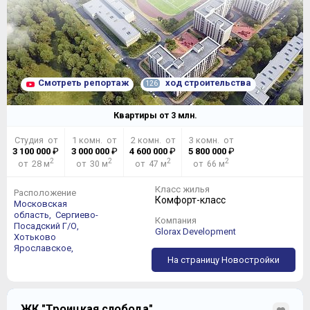
Смотреть репортаж
ход строительства
126
Квартиры от
3
млн.
Студия от
1 комн. от
2 комн. от
3 комн. от
3 100 000
₽
3 000 000
₽
4 600 000
₽
5 800 000
₽
2
2
2
2
от 28 м
от 30 м
от 47 м
от 66 м
Класс жилья
Расположение
Комфорт-класс
Московская
область,
Сергиево-
Компания
Посадский Г/О,
Glorax Development
Хотьково
Ярославское,
На страницу Новостройки
ЖК "Троицкая слобода"