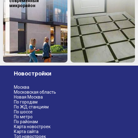
современный
микрорайон
Новостройки
Москва
Московская область
Новая Москва
По городам
По ЖД станциям
По шоссе
По метро
По районам
Карта новостроек
Карта сайта
Топ новостроек