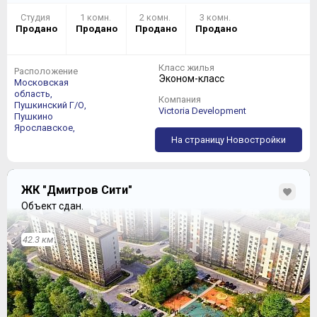
Студия
1 комн.
2 комн.
3 комн.
Продано
Продано
Продано
Продано
Класс жилья
Расположение
Эконом-класс
Московская
область,
Компания
Пушкинский Г/О,
Victoria Development
Пушкино
Ярославское,
На страницу Новостройки
ЖК "Дмитров Сити"
Объект сдан.
42.3 км