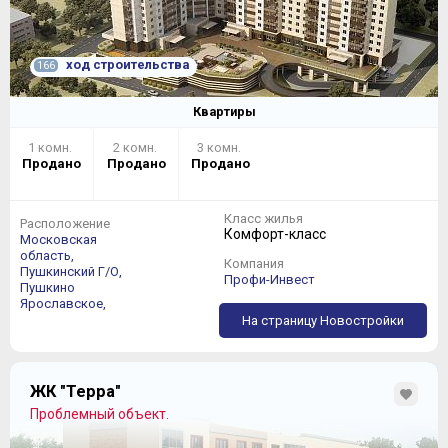
ход строительства
166
Квартиры
1 комн.
2 комн.
3 комн.
Продано
Продано
Продано
Класс жилья
Расположение
Комфорт-класс
Московская
область,
Компания
Пушкинский Г/О,
Профи-Инвест
Пушкино
Ярославское,
На страницу Новостройки
ЖК "Терра"
Проблемный объект.