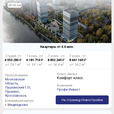
48.08 км
Квартиры от
4.6
млн.
Студия от
1 комн. от
2 комн. от
3 комн. от
4 553 280
₽
6 181 710
₽
8 852 240
₽
8 661 160
₽
2
2
2
2
от 28.1 м
от 39.1 м
от 56.4 м
от 54.2 м
Класс жилья
Расположение
Комфорт-класс
Московская
область,
Компания
Пушкинский Г/О,
Профи-Инвест
Пушкино,
Ярославское,
На страницу Новостройки
Ближайшее метро
Медведково