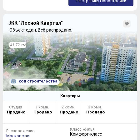
На страницу Новостройки
ЖК "Лесной Квартал"
Объект сдан.
Всё распродано.
41.72 км
ход строительства
33
Квартиры
Студия
1 комн.
2 комн.
3 комн.
Продано
Продано
Продано
Продано
Класс жилья
Расположение
Комфорт-класс
Московская