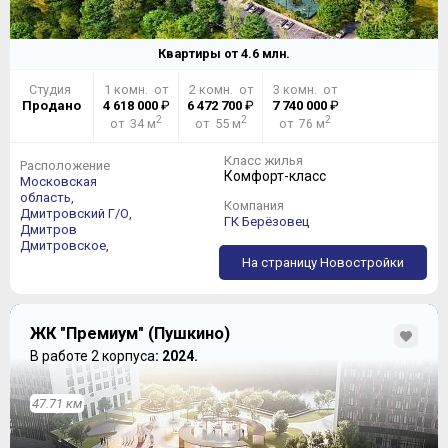
Квартиры от
4.6
млн.
Студия
1 комн. от
2 комн. от
3 комн. от
Продано
4 618 000
₽
6 472 700
₽
7 740 000
₽
2
2
2
от 34 м
от 55 м
от 76 м
Класс жилья
Расположение
Комфорт-класс
Московская
область,
Компания
Дмитровский Г/О,
ГК Берёзовец
Дмитров
Дмитровское,
На страницу Новостройки
ЖК "Премиум" (Пушкино)
В работе 2 корпуса
: 2024.
47.71 км