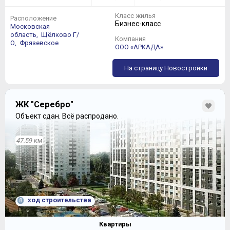
Класс жилья
Расположение
Бизнес-класс
Московская
область,
Щёлково Г/
Компания
О,
Фрязевское
ООО «АРКАДА»
На страницу Новостройки
ЖК "Серебро"
Объект сдан.
Всё распродано.
47.59 км
ход строительства
8
Квартиры