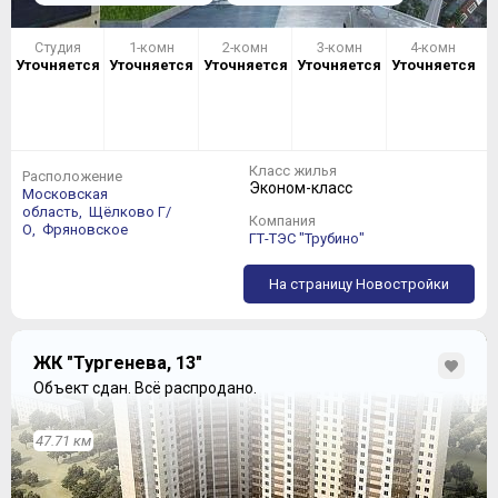
Студия
1-комн
2-комн
3-комн
4-комн
Уточняется
Уточняется
Уточняется
Уточняется
Уточняется
Класс жилья
Расположение
Эконом-класс
Московская
область,
Щёлково Г/
Компания
О,
Фряновское
ГТ-ТЭС "Трубино"
На страницу Новостройки
ЖК "Тургенева, 13"
Объект сдан.
Всё распродано.
47.71 км