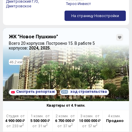
Дмитровский Г/О,
Тирос-Инвест
Дмитровское
На страницу Новостройки
ЖК "Новое Пушкино"
Всего 20 корпусов.
Построено 15.
В работе 5
корпусов
: 2024, 2025.
46.2 км
Смотреть репортаж
ход строительства
256
Квартиры от
4.9
млн.
Студия от
1 комн. от
2 комн. от
3 комн. от
4 комн.
4 900 000
₽
5 500 000
₽
6 700 000
₽
10 000 000
₽
Продано
2
2
2
2
от 233 м
от 31 м
от 37 м
от 57 м