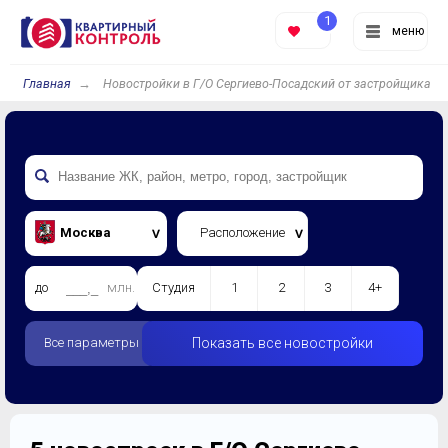
1
меню
Главная
Новостройки в Г/О Сергиево-Посадский от застройщика
Москва
Расположение
до
млн.
Студия
1
2
3
4+
Все параметры
Показать все новостройки