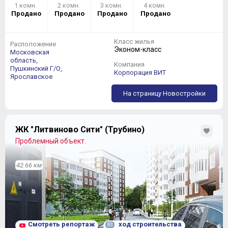
1 комн.
2 комн.
3 комн.
4 комн.
Продано
Продано
Продано
Продано
Класс жилья
Расположение
Эконом-класс
Московская
область,
Компания
Пушкинский Г/О,
Корпорация ВИТ
Ярославское
На страницу Новостройки
ЖК "Литвиново Сити" (Трубино)
Проблемный объект.
42.66 км
Смотреть репортаж
ход строительства
83