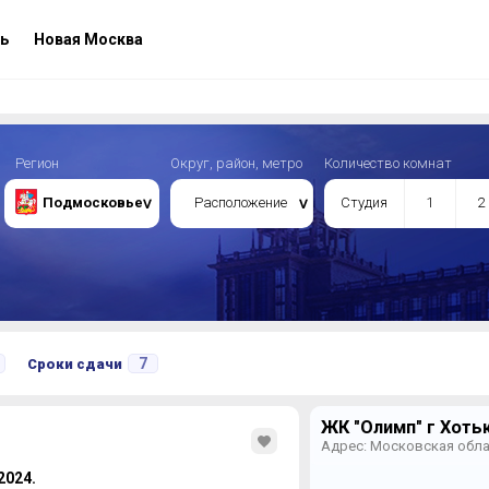
ь
Новая Москва
Регион
Округ, район, метро
Количество комнат
Подмосковье
Расположение
Студия
1
2
7
Сроки сдачи
ЖК "Олимп" г Хоть
Адрес: Московская обла
 2024.