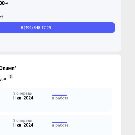
00
₽
nt
8 (499) 348-17-29
Олимп"
3
дан
3 очередь
II кв. 2024
в работе
3 очередь
II кв. 2024
в работе