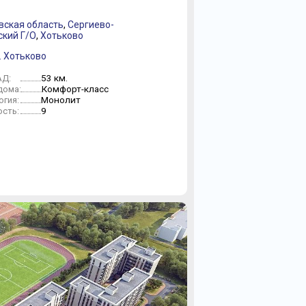
вская область
,
Сергиево-
ский Г/О
,
Хотьково
. Хотьково
53 км.
АД:
Комфорт-класс
дома:
Монолит
огия:
9
сть: