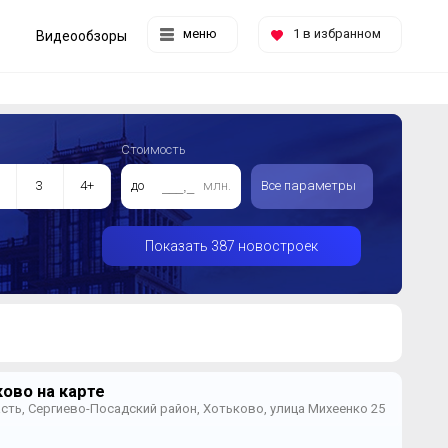
меню
1
в избранном
Видеообзоры
Стоимость
3
4+
до
млн.
Все параметры
Показать 387 новостроек
ково на карте
сть, Сергиево-Посадский район, Хотьково, улица Михеенко 25