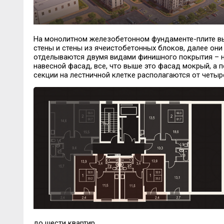
На монолитном железобетонном фундаменте-плите в
стены и стены из ячеистобетонных блоков, далее они
отделываются двумя видами финишного покрытия – на
навесной фасад, все, что выше это фасад мокрый, а 
секции на лестничной клетке располагаются от четы
до шести квартир.