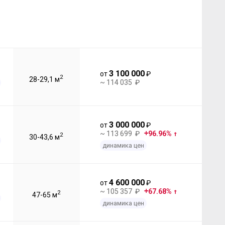
3 100 000
от
₽
2
28-29,1 м
~ 114 035 ₽
3 000 000
от
₽
~ 113 699 ₽
96.96%
2
30-43,6 м
динамика цен
4 600 000
от
₽
~ 105 357 ₽
67.68%
2
47-65 м
динамика цен