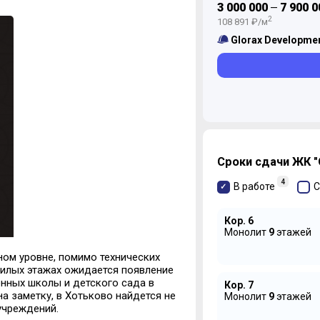
3 000 000
7 900 0
—
2
108 891 ₽/м
Glorax Developme
Сроки сдачи ЖК "
4
В работе
С
Кор. 6
Монолит
9
этажей
ом уровне, помимо технических
илых этажах ожидается появление
енных школы и детского сада в
Кор. 7
а заметку, в Хотьково найдется не
Монолит
9
этажей
учреждений.