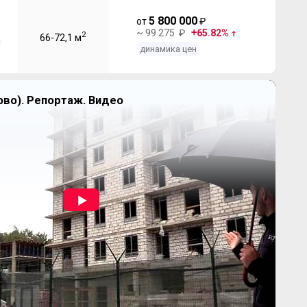
5 800 000
от
₽
~ 99 275 ₽
65.82%
2
66-72,1 м
динамика цен
во). Репортаж. Видео