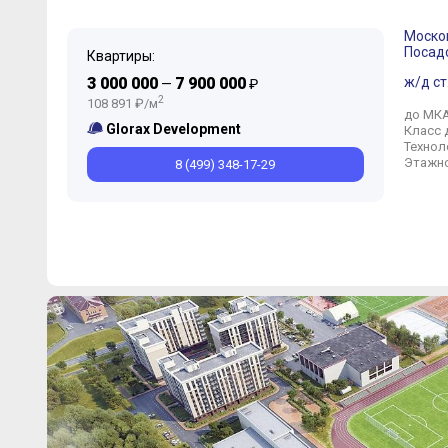
Моско
Посад
Квартиры:
3 000 000
7 900 000
ж/д ст
—
₽
2
108 891 ₽/м
до МК
Glorax Development
Класс 
Технол
Этажно
8 (499) 348-17-29