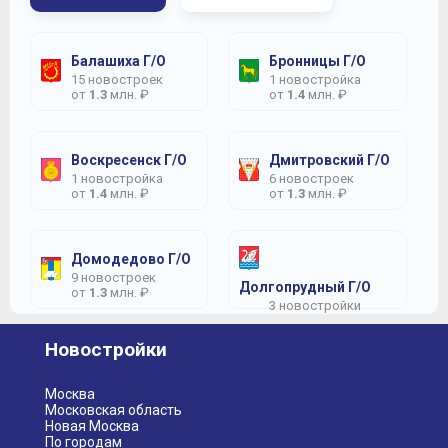
Балашиха Г/О
Бронницы Г/О
15 новостроек
1 новостройка
от
1.3
млн. ₽
от
1.4
млн. ₽
Воскресенск Г/О
Дмитровский Г/О
1 новостройка
6 новостроек
от
1.4
млн. ₽
от
1.3
млн. ₽
Домодедово Г/О
9 новостроек
Долгопрудный Г/О
от
1.3
млн. ₽
3 новостройки
от
2.2
млн. ₽
Новостройки
Дзержинский Г/О
Егорьевск Г/О
1 новостройка
1 новостройка
от
2.2
млн. ₽
Москва
Московская область
Новая Москва
По городам