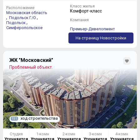
Класс жилья
Расположение
Комфорт-класс
Московская область
,
,
Подольск Г/О
Компания
,
Подольск
Симферопольское
Премьер-Девелопмент
На страницу Новостройки
ЖК "Московский"
Проблемный объект.
ход строительства
151
Студия
1-комн
2-комн
3-комн
4-комн
Уточняется
Уточняется
Уточняется
Уточняется
Уточняется