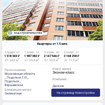
ход строительства
84
Квартиры от
1.5
млн.
Студия от
1 комн. от
2 комн. от
3 комн. от
1 518 343
₽
1 987 382
₽
2 147 546
₽
3 168 258
₽
2
2
2
2
от 24,6 м
от 35,4 м
от 55,9 м
от 71,9 м
Класс жилья
Расположение
Эконом-класс
Московская область
,
,
Подольск Г/О
Компания
,
Подольск
Варшавское
Диском
Ближайшее метро
На страницу Новостройки
Силикатная