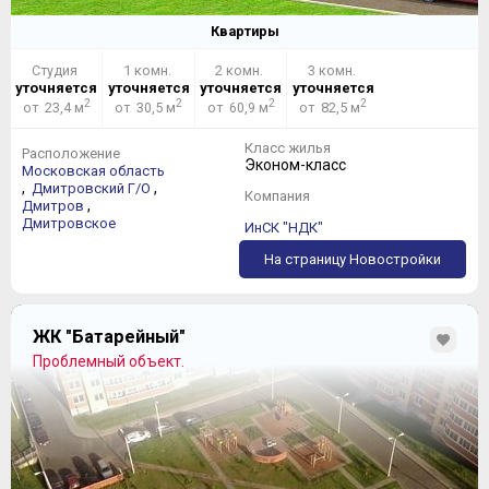
Квартиры
Студия
1 комн.
2 комн.
3 комн.
уточняется
уточняется
уточняется
уточняется
2
2
2
2
от 23,4 м
от 30,5 м
от 60,9 м
от 82,5 м
Класс жилья
Расположение
Эконом-класс
Московская область
,
,
Дмитровский Г/О
Компания
,
Дмитров
Дмитровское
ИнСК "НДК"
На страницу Новостройки
ЖК "Батарейный"
Проблемный объект.