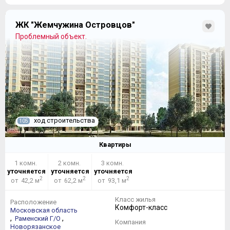
ЖК "Жемчужина Островцов"
Проблемный объект.
ход строительства
105
Квартиры
1 комн.
2 комн.
3 комн.
уточняется
уточняется
уточняется
2
2
2
от 42,2 м
от 62,2 м
от 93,1 м
Класс жилья
Расположение
Комфорт-класс
Московская область
,
,
Раменский Г/О
Компания
Новорязанское