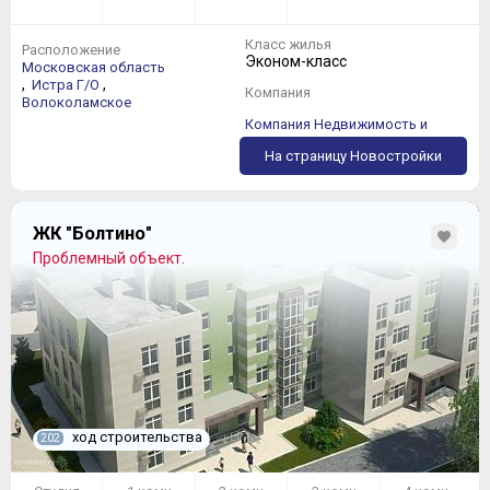
Класс жилья
Расположение
Эконом-класс
Московская область
,
,
Истра Г/О
Компания
Волоколамское
Компания Недвижимость и
Право
На страницу Новостройки
ЖК "Болтино"
Проблемный объект.
ход строительства
202