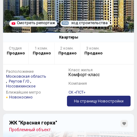
Смотреть репортаж
ход строительства
156
Квартиры
Студия
1 комн.
2 комн.
3 комн.
Продано
Продано
Продано
Продано
Класс жилья
Расположение
Комфорт-класс
Московская область
,
,
Реутов Г/О
Компания
Носовихинское
Ближайшее метро
СК «ПСТ»
Новокосино
На страницу Новостройки
ЖК "Красная горка"
Проблемный объект.