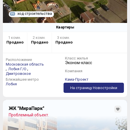
ход строительства
99
Квартиры
1 комн.
2 комн.
3 комн.
Продано
Продано
Продано
Класс жилья
Расположение
Эконом-класс
Московская область
,
,
Лобня Г/О
Компания
Дмитровское
Ближайшее метро
Кама-Проект
Лобня
На страницу Новостройки
ЖК "МираПарк"
Проблемный объект.