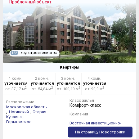
Проблемный объект.
ход строительства
122
Квартиры
1 комн.
2 комн.
3 комн.
4 комн.
уточняется
уточняется
уточняется
уточняется
2
2
2
2
от 37,17 м
от 54,84 м
от 100,19 м
от 90,9 м
Класс жилья
Расположение
Комфорт-класс
Московская область
,
,
Ногинский
Старая
Компания
,
Купавна
Горьковское
Восточная инвестиционно-
строительная компания
На страницу Новостройки