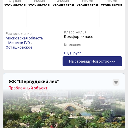
Студия
1-комн
2-комн
3-комн
4-комн
Уточняется
Уточняется
Уточняется
Уточняется
Уточняется
Класс жилья
Расположение
Комфорт-класс
Московская область
,
,
Мытищи Г/О
Компания
Осташковское
СТД Групп
На страницу Новостройки
ЖК "Шервудский лес"
Проблемный объект.