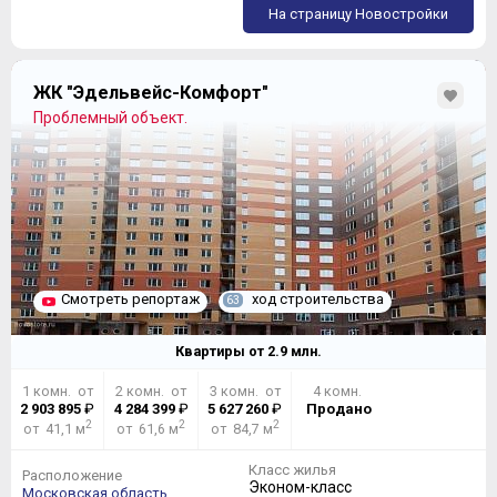
На страницу Новостройки
ЖК "Эдельвейс-Комфорт"
Проблемный объект.
Смотреть репортаж
ход строительства
63
Квартиры от
2.9
млн.
1 комн. от
2 комн. от
3 комн. от
4 комн.
2 903 895
₽
4 284 399
₽
5 627 260
₽
Продано
2
2
2
от 41,1 м
от 61,6 м
от 84,7 м
Класс жилья
Расположение
Эконом-класс
Московская область