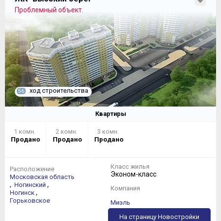
Проблемный объект.
ход строительства
56
Квартиры
1 комн.
2 комн.
3 комн.
Продано
Продано
Продано
Класс жилья
Расположение
Эконом-класс
Московская область
,
,
Ногинский
Компания
,
Ногинск
Горьковское
Миэль
На страницу Новостройки