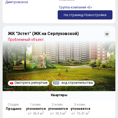
Дмитровское
Группа компаний «Е»
На страницу Новостройки
ЖК "Эстет" (ЖК на Серпуховской)
Проблемный объект.
Смотреть репортаж
ход строительства
101
Квартиры
Студия
1 комн.
2 комн.
3 комн.
Продано
уточняется
уточняется
уточняется
2
2
2
от 40,9 м
от 59,5 м
от 73,47 м