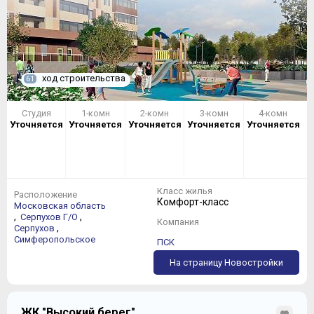
ход строительства
61
Студия
1-комн
2-комн
3-комн
4-комн
Уточняется
Уточняется
Уточняется
Уточняется
Уточняется
Класс жилья
Расположение
Комфорт-класс
Московская область
,
,
Серпухов Г/О
Компания
,
Серпухов
Симферопольское
ПСК
На страницу Новостройки
ЖК "Высокий берег"