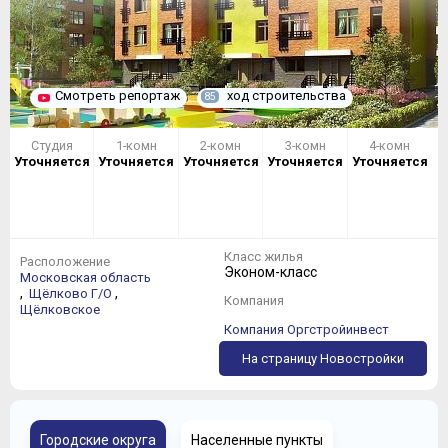
Смотреть репортаж
ход строительства
85
Студия
1-комн
2-комн
3-комн
4-комн
Уточняется
Уточняется
Уточняется
Уточняется
Уточняется
Класс жилья
Расположение
Эконом-класс
Московская область
,
,
Щёлково Г/О
Компания
Щёлковское
Компания Оргстройинвест
На страницу Новостройки
Городские округа
Населенные пункты