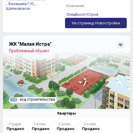
,
,
Балашиха Г/О
Компания
Щёлковское
СпецВысотСтрой
На страницу Новостройки
ЖК "Малая Истра"
Проблемный объект.
ход строительства
128
Квартиры
Студия
1 комн.
2 комн.
3 комн.
Продано
Продано
Продано
Продано