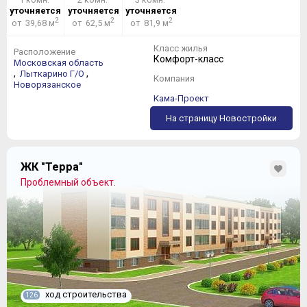
уточняется
уточняется
уточняется
2
2
2
от 39,68 м
от 62,5 м
от 81,9 м
Класс жилья
Расположение
Комфорт-класс
Московская область
,
,
Лыткарино Г/О
Компания
Новорязанское
Кама-Проект
На страницу Новостройки
ЖК "Терра"
Проблемный объект.
ход строительства
126