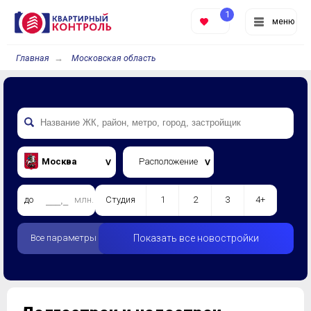
1
меню
Главная
Московская область
Москва
Расположение
до
млн.
Студия
1
2
3
4+
Все параметры
Показать все новостройки