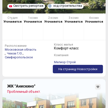
Смотреть репортаж
ход строительства
6
Студия
1-комн
2-комн
3-комн
4-комн
Уточняется
Уточняется
Уточняется
Уточняется
Уточняется
Класс жилья
Расположение
Комфорт-класс
Московская область
,
,
Чехов Г/О
Компания
Симферопольское
Мелиор Строй
На страницу Новостройки
ЖК "Анискино"
Проблемный объект.