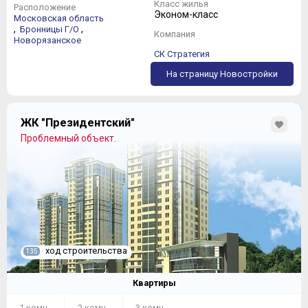
Класс жилья
Расположение
Эконом-класс
Московская область
,
,
Бронницы Г/О
Компания
Новорязанское
СК Стратегия
На страницу Новостройки
ЖК "Президентский"
Проблемный объект.
ход строительства
135
Квартиры
1 комн.
2 комн.
3 комн.