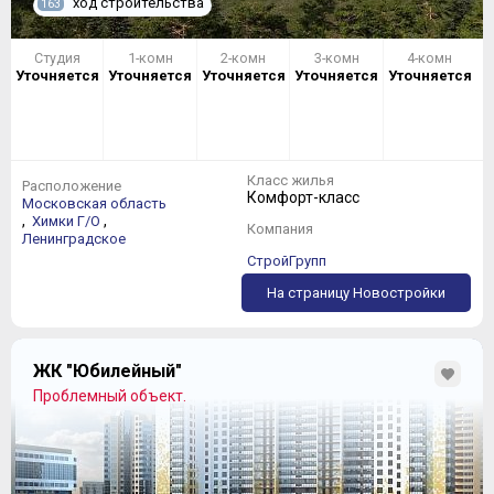
ход строительства
163
Студия
1-комн
2-комн
3-комн
4-комн
Уточняется
Уточняется
Уточняется
Уточняется
Уточняется
Класс жилья
Расположение
Комфорт-класс
Московская область
,
,
Химки Г/О
Компания
Ленинградское
СтройГрупп
На страницу Новостройки
ЖК "Юбилейный"
Проблемный объект.