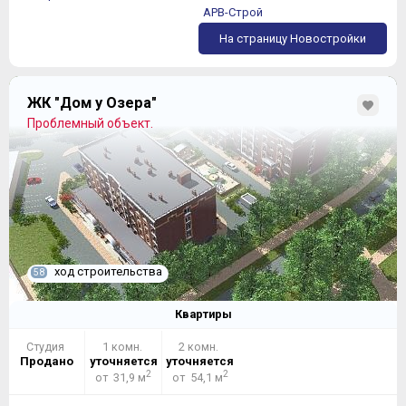
АРВ-Строй
На страницу Новостройки
ЖК "Дом у Озера"
Проблемный объект.
ход строительства
58
Квартиры
Студия
1 комн.
2 комн.
Продано
уточняется
уточняется
2
2
от 31,9 м
от 54,1 м