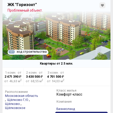
ЖК "Горизонт"
Проблемный объект.
ход строительства
131
Квартиры от
2.5
млн.
1 комн. от
2 комн. от
3 комн. от
2 471 390
₽
3 430 500
₽
4 701 500
₽
2
2
2
от 46,63 м
от 68,55 м
от 94,03 м
Класс жилья
Расположение
Комфорт-класс
Московская область
,
,
Щёлково Г/О
Компания
,
Щёлково
Щёлковское
Бизнеслэнд