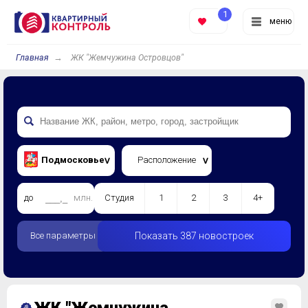
1
меню
Главная
ЖК "Жемчужина Островцов"
Подмосковье
Расположение
до
млн.
Студия
1
2
3
4+
Все параметры
Показать 387 новостроек