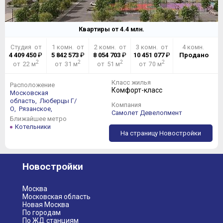
Квартиры от
4.4
млн.
Студия от
1 комн. от
2 комн. от
3 комн. от
4 комн.
4 409 450
₽
5 842 573
₽
8 054 703
₽
10 451 077
₽
Продано
2
2
2
2
от 22 м
от 31 м
от 51 м
от 70 м
Класс жилья
Расположение
Комфорт-класс
Московская
область,
Люберцы Г/
Компания
О,
Рязанское,
Самолет Девелопмент
Ближайшее метро
Котельники
На страницу Новостройки
Новостройки
Москва
Московская область
Новая Москва
По городам
По ЖД станциям