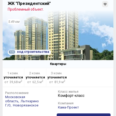
ЖК "Президентский"
Проблемный объект.
5.49 км
ход строительства
135
Квартиры
1 комн.
2 комн.
3 комн.
уточняется
уточняется
уточняется
2
2
2
от 39,68 м
от 62,5 м
от 81,9 м
Класс жилья
Расположение
Комфорт-класс
Московская
область,
Лыткарино
Компания
Г/О,
Новорязанское
Кама-Проект