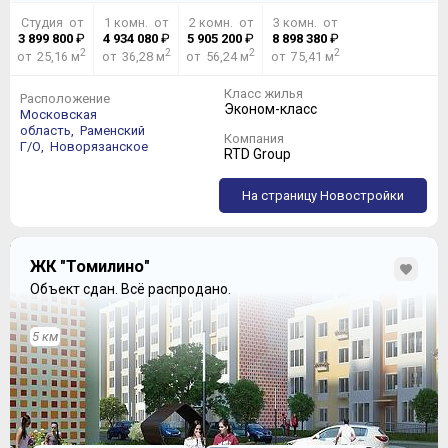
Студия от
1 комн. от
2 комн. от
3 комн. от
3 899 800
₽
4 934 080
₽
5 905 200
₽
8 898 380
₽
2
2
2
2
от 25,16 м
от 36,28 м
от 56,24 м
от 75,41 м
Класс жилья
Расположение
Эконом-класс
Московская
область,
Раменский
Компания
Г/О,
Новорязанское
RTD Group
На страницу Новостройки
ЖК "Томилино"
Объект сдан.
Всё распродано.
5 км