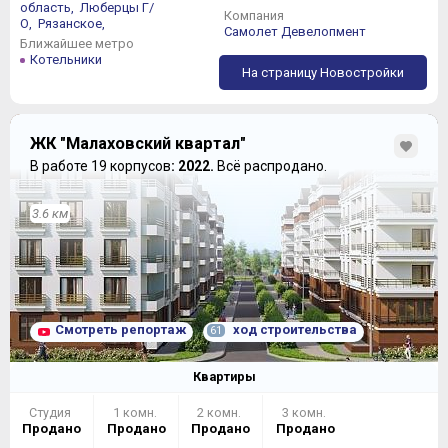
область,
Люберцы Г/
Компания
О,
Рязанское,
Самолет Девелопмент
Ближайшее метро
Котельники
На страницу Новостройки
ЖК "Малаховский квартал"
В работе 19 корпусов
: 2022.
Всё распродано.
3.6 км
Смотреть репортаж
ход строительства
61
Квартиры
Студия
1 комн.
2 комн.
3 комн.
Продано
Продано
Продано
Продано