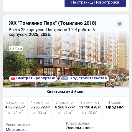
На страницу Новостройки
ЖК "Томилино Парк" (Томилино 2018)
Всего 25 корпусов.
Построено 19.
В работе 6
корпусов
: 2025, 2026.
3.37 км
Смотреть репортаж
ход строительства
169
Квартиры от
4.6
млн.
Студия от
1 комн. от
2 комн. от
3 комн. от
4 комн.
4 580 235
₽
5 985 723
₽
8 268 377
₽
13 120 478
₽
Продано
2
2
2
2
от 21 м
от 32 м
от 51 м
от 70 м
Класс жилья
Расположение
Эконом-класс
Московская