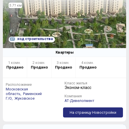
5.71 км
ход строительства
27
Квартиры
1 комн.
2 комн.
3 комн.
4 комн.
Продано
Продано
Продано
Продано
Класс жилья
Расположение
Эконом-класс
Московская
область,
Раменский
Компания
Г/О,
Жуковское
АТ-Девелопмент
На страницу Новостройки