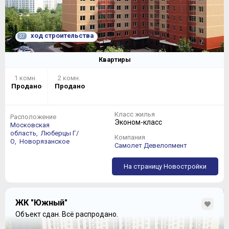
ход строительства
37
Квартиры
1 комн.
2 комн.
Продано
Продано
Класс жилья
Расположение
Эконом-класс
Московская
область,
Люберцы Г/
Компания
О,
Новорязанское
Самолет Девелопмент
На страницу Новостройки
ЖК "Южный"
Объект сдан.
Всё распродано.