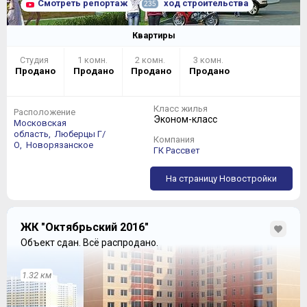
Смотреть репортаж
ход строительства
235
Квартиры
Студия
1 комн.
2 комн.
3 комн.
Продано
Продано
Продано
Продано
Класс жилья
Расположение
Эконом-класс
Московская
область,
Люберцы Г/
Компания
О,
Новорязанское
ГК Рассвет
На страницу Новостройки
ЖК "Октябрьский 2016"
Объект сдан.
Всё распродано.
1.32 км