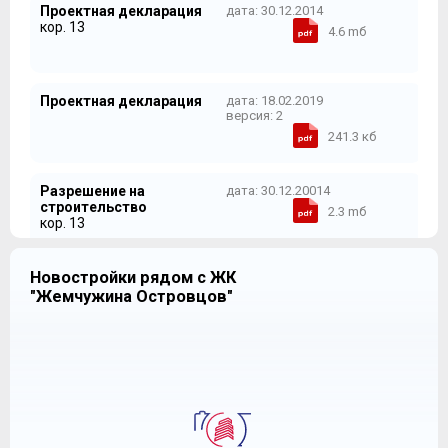
Проектная декларация
дата: 30.12.2014
7
кор. 13
4.6 mб
8
9
Проектная декларация
дата: 18.02.2019
версия: 2
241.3 кб
Разрешение на
дата: 30.12.20014
строительство
2.3 mб
кор. 13
Новостройки рядом с ЖК
Проектная декларация
дата: 19.02.2015
"Жемчужина Островцов"
кор. 14
4 mб