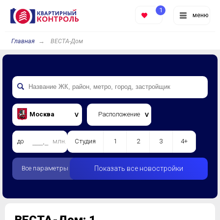
1
меню
Главная
ВЕСТА-Дом
Москва
Расположение
до
млн.
Студия
1
2
3
4+
Все параметры
Показать все новостройки