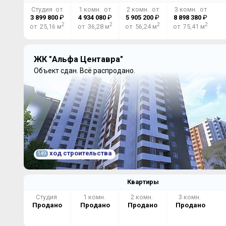
Студия от
1 комн. от
2 комн. от
3 комн. от
3 899 800
₽
4 934 080
₽
5 905 200
₽
8 898 380
₽
2
2
2
2
от 25,16 м
от 36,28 м
от 56,24 м
от 75,41 м
ЖК "Альфа Центавра"
Объект сдан.
Всё распродано.
ход строительства
149
Квартиры
Студия
1 комн.
2 комн.
3 комн.
Продано
Продано
Продано
Продано