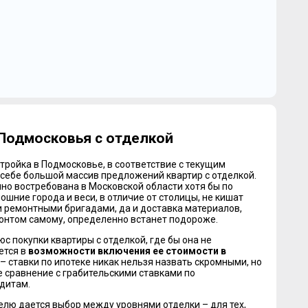
Подмосковья с отделкой
тройка в Подмосковье, в соответствие с текущим
 себе большой массив предложений квартир с отделкой.
но востребована в Московской области хотя бы по
мошние города и веси, в отличие от столицы, не кишат
ремонтными бригадами, да и доставка материалов,
онтом самому, определенно встанет подороже.
с покупки квартиры с отделкой, где бы она не
ется в
возможности включения ее стоимости в
– ставки по ипотеке никак нельзя назвать скромными, но
ое сравнение с грабительскими ставками по
дитам.
елю дается выбор между уровнями отделки – для тех,