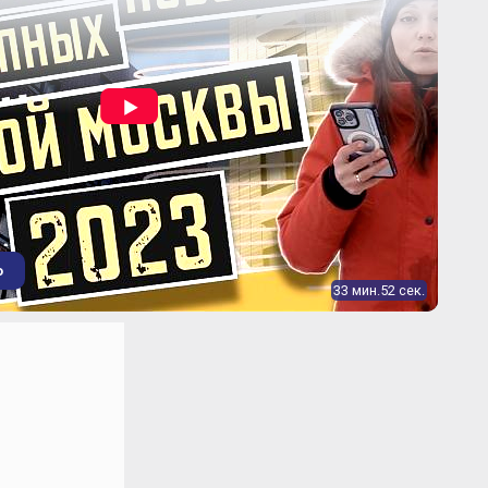
о
33 мин.52 сек.