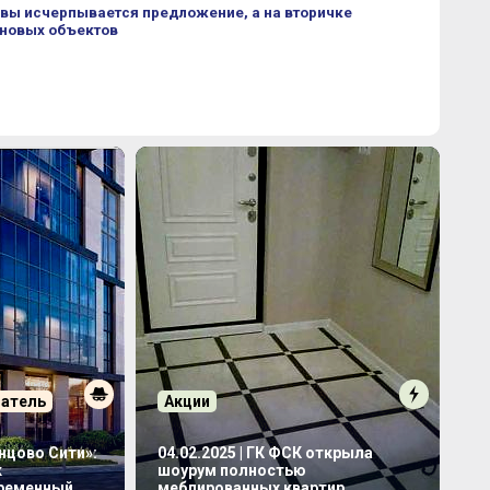
вы исчерпывается предложение, а на вторичке
 новых объектов
патель
Акции
инцово Сити»:
04.02.2025 | ГК ФСК открыла
к
шоурум полностью
временный
меблированных квартир