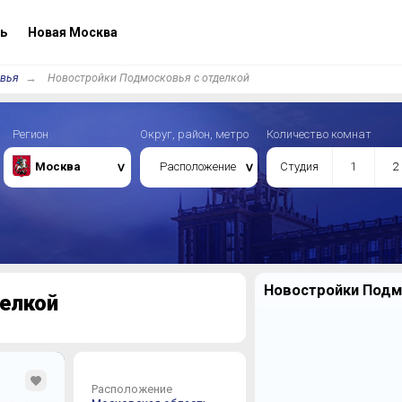
ь
Новая Москва
овья
Новостройки Подмосковья с отделкой
Регион
Округ, район, метро
Количество комнат
Москва
Расположение
Студия
1
2
Новостройки Подмо
елкой
Расположение