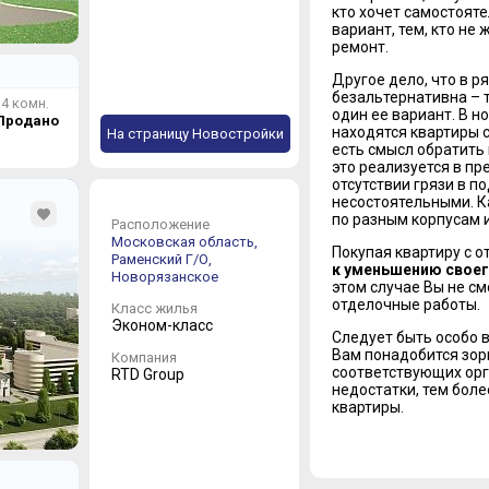
кто хочет самостоят
вариант, тем, кто не
ремонт.
Другое дело, что в р
безальтернативна – т
4 комн.
один ее вариант. В н
Продано
находятся квартиры 
На страницу Новостройки
есть смысл обратить 
это реализуется в пр
отсутствии грязи в п
несостоятельными. К
по разным корпусам 
Расположение
Московская область,
Покупая квартиру с о
Раменский Г/О,
к уменьшению своег
Новорязанское
этом случае Вы не см
отделочные работы.
Класс жилья
Эконом-класс
Следует быть особо 
Вам понадобится зорк
Компания
соответствующих орг
RTD Group
недостатки, тем боле
квартиры.