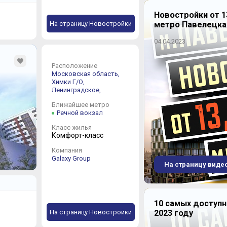
Новостройки от 1
На страницу Новостройки
метро Павелецка
04.04.2023
Расположение
Московская область,
Химки Г/О,
Ленинградское,
Ближайшее метро
Речной вокзал
Класс жилья
Комфорт-класс
Компания
Galaxy Group
На страницу виде
10 самых доступ
На страницу Новостройки
2023 году