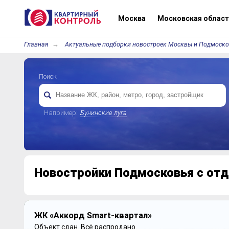
Москва
Московская област
Главная
Актуальные подборки новостроек Москвы и Подмоск
Поиск
Например:
Бунинские луга
Новостройки Подмосковья с отд
ЖК «Аккорд Smart-квартал»
Объект сдан.
Всё распродано.