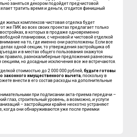
ельно заняться декором подойдет предчистовой
 желает тратить время и деньги, сгодится финишный
яде жилых комплексов чистовая отделка будет
от же ПИК во всех своих проектах предлагает только
овостройках, в которых в продаже одновременно
свободной планировки, с черновой и чистовой отделкой
внимание на то, где именно они расположены. Если все
еделах одной секции, то утверждения застройщика об
одъездах и в местах общего пользования окажутся
ак правило, разнокалиберные предложения разнесены
и секциям, но досадные исключения все же встречаются.
тделкой стоимостью до 2 000 000 рублей,
будьте готовы
о законного имущественного вычета
, поскольку в
ожете внести в его состав расходы на дополнительные
внимательными при подписании акта-приема передачи –
ий глаз, строительный уровень, а возможно, и услуги
анизаций – застройщики крайне неохотно устраняют
е, когда они обнаруживаются уже после приемки