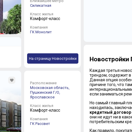
Ближайшее метро
Силикатная
Класс жилья
Комфорт-класс
Компания
ГК Монолит
Новостройки 
На страницу Новостройки
Каждая третья новос
трендом, содержит в
Данная опция особен
Расположение
причине того, что та
Московская область,
интернациональными 
Пушкинский Г/О,
если заниматься рем
Ярославское
Но самый главный плю
Класс жилья
находилась, заключа
Комфорт-класс
кредитный договор
они не идут ни в как
Компания
потребительским кре
ГК Рассвет
Как правило, покупат