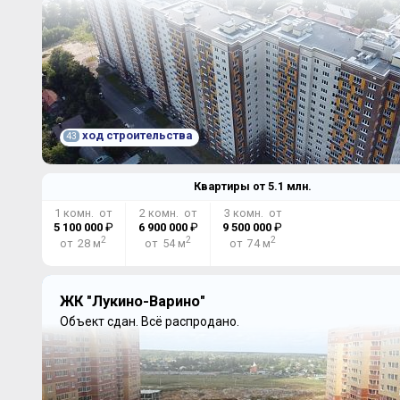
ход строительства
43
Квартиры от
5.1
млн.
1 комн. от
2 комн. от
3 комн. от
5 100 000
₽
6 900 000
₽
9 500 000
₽
2
2
2
от 28 м
от 54 м
от 74 м
ЖК "Лукино-Варино"
Объект сдан.
Всё распродано.