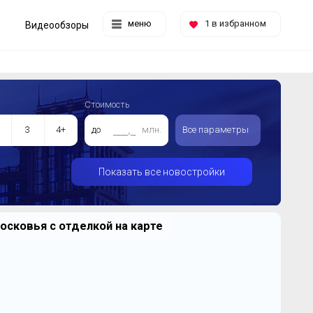
меню
1
в избранном
Видеообзоры
Стоимость
3
4+
до
млн.
Все параметры
Показать все новостройки
сковья с отделкой на карте