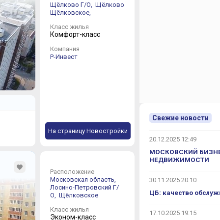
Щёлково Г/О,
Щёлково
Щёлковское,
Класс жилья
Комфорт-класс
Компания
Р-Инвест
Свежие новости
На страницу Новостройки
20.12.2025 12:49
МОСКОВСКИЙ БИЗНЕ
НЕДВИЖИМОСТИ
Расположение
Московская область,
30.11.2025 20:10
Лосино-Петровский Г/
ЦБ: качество обслуж
О,
Щёлковское
Класс жилья
17.10.2025 19:15
Эконом-класс