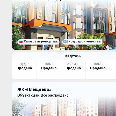
Смотреть репортаж
ход строительства
66
Квартиры
Студия
1 комн.
2 комн.
3 комн.
Продано
Продано
Продано
Продано
ЖК «Плещеево»
Объект сдан.
Всё распродано.