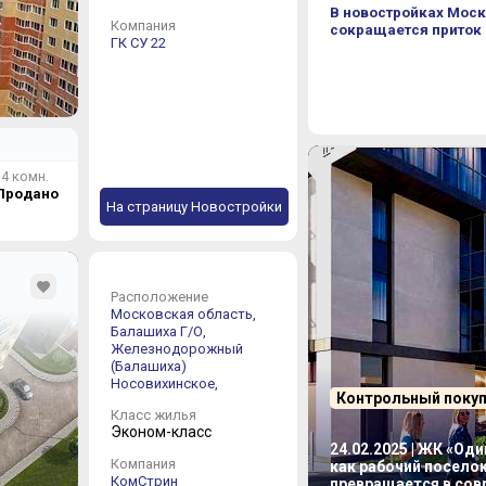
В новостройках Моск
Компания
сокращается приток
ГК СУ 22
4 комн.
Продано
На страницу Новостройки
Расположение
Московская область,
Балашиха Г/О,
Железнодорожный
(Балашиха)
Носовихинское,
Контрольный поку
Класс жилья
Эконом-класс
24.02.2025 | ЖК «Од
Компания
как рабочий посело
КомСтрин
превращается в со