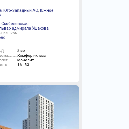
а
,
Юго-Западный АО
,
Южное
о
л. Скобелевская
ульвар адмирала Ушакова
н. пешком
ово
3 км.
АД:
Комфорт-класс
дома:
Монолит
огия:
16 - 33
сть: