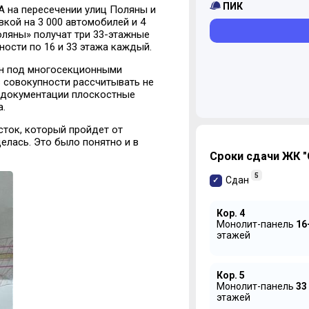
ПИК
А на пересечении улиц Поляны и
кой на 3 000 автомобилей и 4
оляны» получат три 33-этажные
ости по 16 и 33 этажа каждый.
ан под многосекционными
в совокупности рассчитывать не
в документации плоскостные
а.
сток, который пройдет от
елась. Это было понятно и в
Сроки сдачи ЖК 
5
Сдан
Кор. 4
Монолит-панель
16
этажей
Кор. 5
Монолит-панель
33
этажей