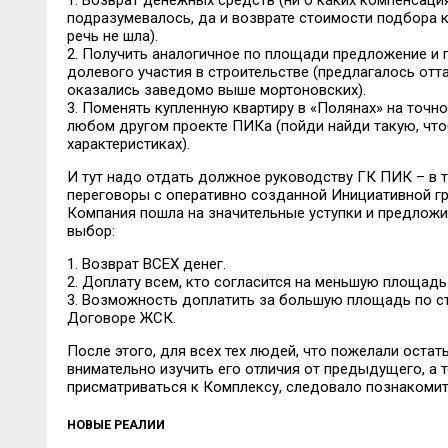
1. Возврат денежных средств (ни о каких компенсация
подразумевалось, да и возврате стоимости подбора к
речь не шла).
2. Получить аналогичное по площади предложение и 
долевого участия в строительстве (предлагалось отт
оказались заведомо выше мортоновских).
3. Поменять купленную квартиру в «Полянах» на точно
любом другом проекте ПИКа (пойди найди такую, чтоб
характеристиках).
И тут надо отдать должное руководству ГК ПИК – в т
переговоры с оперативно созданной Инициативной гр
Компания пошла на значительные уступки и предложи
выбор:
1. Возврат ВСЕХ денег.
2. Доплату всем, кто согласится на меньшую площадь
3. Возможность доплатить за большую площадь по с
Договоре ЖСК.
После этого, для всех тех людей, что пожелали остат
внимательно изучить его отличия от предыдущего, а т
присматриваться к Комплексу, следовало познакомит
НОВЫЕ РЕАЛИИ