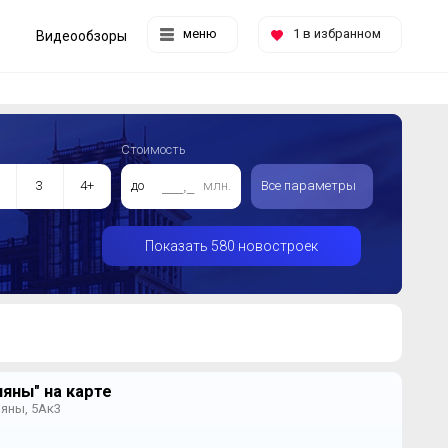
меню
1
в избранном
Видеообзоры
Стоимость
3
4+
до
млн.
Все параметры
Показать 580 новостроек
яны" на карте
ляны, 5Ак3