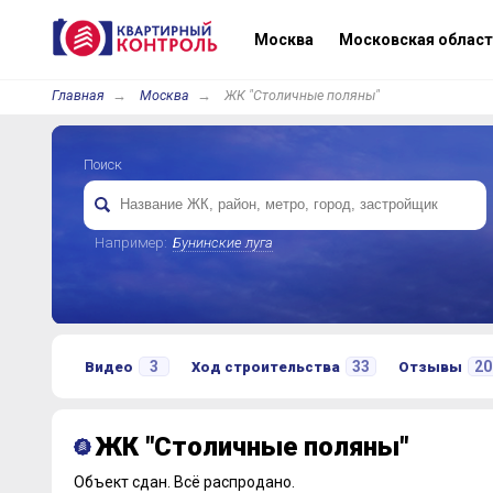
Москва
Московская област
Главная
Москва
ЖК "Столичные поляны"
Поиск
Например:
Бунинские луга
3
33
20
Видео
Ход строительства
Отзывы
ЖК "Столичные поляны"
Объект сдан.
Всё распродано.