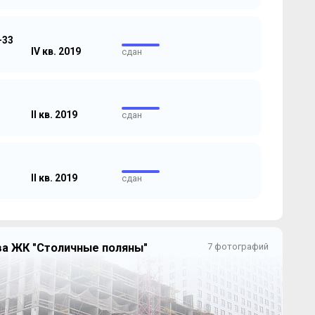
-33
IV кв. 2019
сдан
II кв. 2019
сдан
II кв. 2019
сдан
ва ЖК "Столичные поляны"
7 фотографий