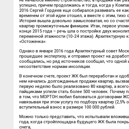
не началось именно строительство, а продажи как ра
успешно, причем продолжаясь и тогда, когда у Комп
2016 Сергей Гордеев еще собирался развивать ее как
временем от этой идеи отошел, а вместе с этим, тихо
История вышла довольно замысловатая, но со счаст
квартир промежуточным финишем. Итак, первое упоми
конце 2015 года – речь шла о постройке двух моноли
переменной этажности (10-24 этажа). Архитектурную
«Остоженка».
Однако в январе 2016 года Архитектурный совет Моск
прошедшее экспертизу, и отправил проект на доработ
сообщались, но ряд источников сообщал, что одной и
несоответствие нормам инсоляции.
В конечном счете, проект ЖК был переработан и одоб
нем начались долгожданные продажи квартир, вызва
первую неделю было реализовано 80 квартир, а всег
пайщиками успели стать более 500 человек. Почему 
в том, что МОРТОН любил баловаться договорами ЖС
навязывая при этом услугу по подбору квартир (2,5% 
вступительный взнос в размере 100 000 рублей.
Можно только представить, что испытывали вложивши
года, когда стройплощадка будущего ЖК была покры
снега,