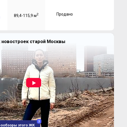
Продано
2
89,4-115,9 м
 новостроек старой Москвы
3
еообзоры этого ЖК