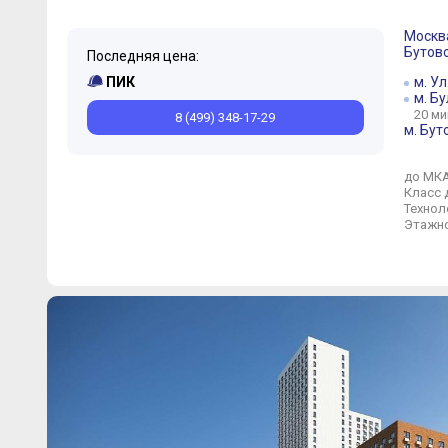
Москв
Бутов
Последняя цена:
ПИК
м. У
м. Б
20 ми
8 (499) 348-17-29
м. Бут
до МК
Класс 
Технол
Этажно