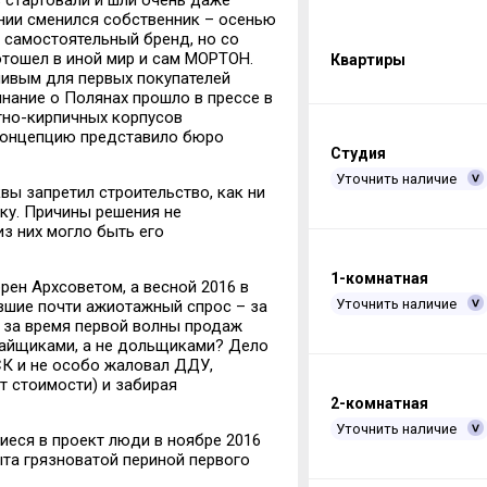
з стартовали и шли очень даже
ании сменился собственник – осенью
 самостоятельный бренд, но со
 отошел в иной мир и сам МОРТОН.
Квартиры
ливым для первых покупателей
нание о Полянах прошло в прессе в
тно-кирпичных корпусов
 концепцию представило бюро
Студия
Уточнить наличие
вы запретил строительство, как ни
ку. Причины решения не
з них могло быть его
1-комнатная
рен Архсоветом, а весной 2016 в
Уточнить наличие
вшие почти ажиотажный спрос – за
о за время первой волны продаж
пайщиками, а не дольщиками? Дело
К и не особо жаловал ДДУ,
от стоимости) и забирая
2-комнатная
Уточнить наличие
еся в проект люди в ноябре 2016
та грязноватой периной первого