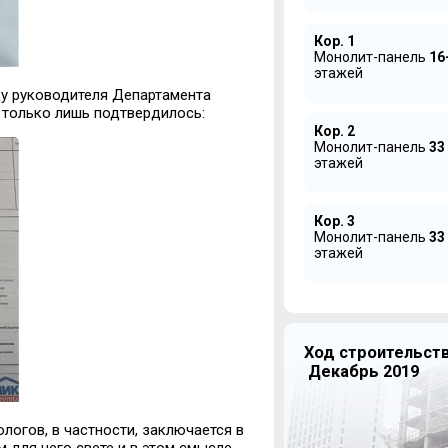
Кор. 1
Монолит-панель
16
этажей
ду руководителя Департамента
 только лишь подтвердилось:
Кор. 2
Монолит-панель
33
этажей
Кор. 3
Монолит-панель
33
этажей
Ход строительст
Декабрь 2019
ологов, в частности, заключается в
 для него свете и в этом смысле,