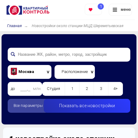
1
меню
Главная
Новостройки около станции МЦД Шереметьевская
Москва
Расположение
до
млн.
Студия
1
2
3
4+
Все параметры
Показать все новостройки