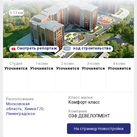
5.13 км
Смотреть репортаж
ход строительства
160
Студия
1-комн
2-комн
3-комн
4-комн
Уточняется
Уточняется
Уточняется
Уточняется
Уточняется
Класс жилья
Расположение
Комфорт-класс
Московская
область,
Химки Г/О,
Компания
Ленинградское
ОЗФ ДЕВЕЛОПМЕНТ
На страницу Новостройки