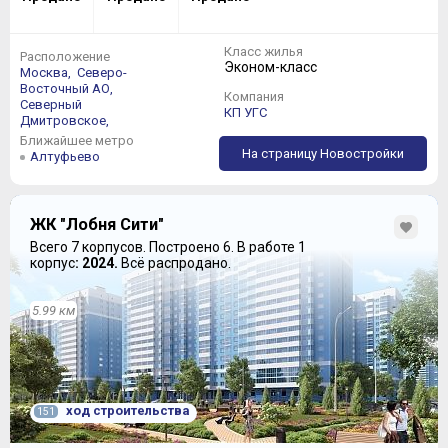
Класс жилья
Расположение
Эконом-класс
Москва,
Северо-
Восточный АО,
Компания
Северный
КП УГС
Дмитровское,
Ближайшее метро
На страницу Новостройки
Алтуфьево
ЖК "Лобня Сити"
Всего 7 корпусов.
Построено 6.
В работе 1
корпус
: 2024.
Всё распродано.
5.99 км
ход строительства
151