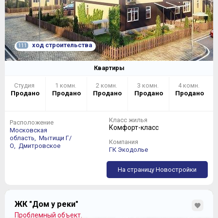
ход строительства
111
Квартиры
Студия
1 комн.
2 комн.
3 комн.
4 комн.
Продано
Продано
Продано
Продано
Продано
Класс жилья
Расположение
Комфорт-класс
Московская
область,
Мытищи Г/
Компания
О,
Дмитровское
ГК Экодолье
На страницу Новостройки
ЖК "Дом у реки"
Проблемный объект.