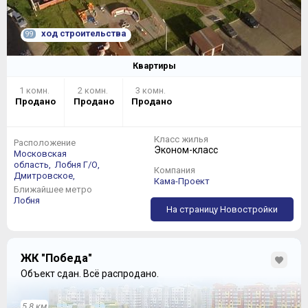
ход строительства
99
Квартиры
1 комн.
2 комн.
3 комн.
Продано
Продано
Продано
Класс жилья
Расположение
Эконом-класс
Московская
область,
Лобня Г/О,
Компания
Дмитровское,
Кама-Проект
Ближайшее метро
Лобня
На страницу Новостройки
ЖК "Победа"
Объект сдан.
Всё распродано.
5.8 км