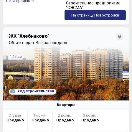
Ленинградское
Строительное предприятие
"СЭСМА"
На страницу Новостройки
ЖК "Хлебниково"
Объект сдан.
Всё распродано.
2.34 км
ход строительства
57
Квартиры
Студия
1 комн.
2 комн.
3 комн.
Продано
Продано
Продано
Продано