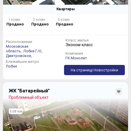
Квартиры
1 комн.
2 комн.
3 комн.
Продано
Продано
Продано
Класс жилья
Расположение
Эконом-класс
Московская
область,
Лобня Г/О,
Компания
Дмитровское,
ГК Монолит
Ближайшее метро
Лобня
На страницу Новостройки
ЖК "Батарейный"
Проблемный объект.
5.08 км