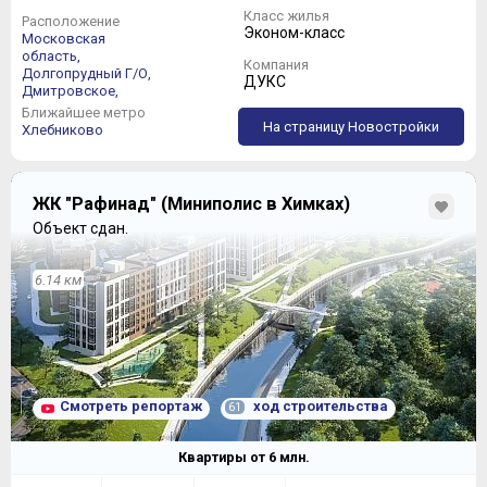
Класс жилья
Расположение
Эконом-класс
Московская
область,
Компания
Долгопрудный Г/О,
ДУКС
Дмитровское,
Ближайшее метро
На страницу Новостройки
Хлебниково
ЖК "Рафинад" (Миниполис в Химках)
Объект сдан.
6.14 км
Смотреть репортаж
ход строительства
61
Квартиры от
6
млн.