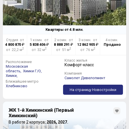
Квартиры от
4.8
млн.
Студия от
1 комн. от
2 комн. от
3 комн. от
4 комн.
4 800 870
₽
5 838 406
₽
8 888 291
₽
12 862 905
₽
Продано
2
2
2
2
от 22,2 м
от 32 м
от 51 м
от 76 м
Класс жилья
Расположение
Комфорт-класс
Московская
область,
Химки Г/О,
Компания
Химки,
Самолет Девелопмент
Ближайшее метро
Хлебниково
На страницу Новостройки
ЖК 1-й Химкинский (Первый
Химкинский)
В работе 2 корпуса
: 2026, 2027.