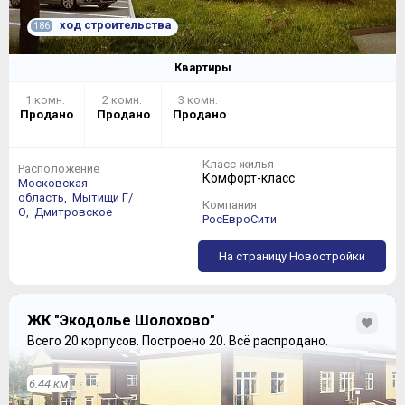
ход строительства
186
Квартиры
1 комн.
2 комн.
3 комн.
Продано
Продано
Продано
Класс жилья
Расположение
Комфорт-класс
Московская
область,
Мытищи Г/
Компания
О,
Дмитровское
РосЕвроСити
На страницу Новостройки
ЖК "Экодолье Шолохово"
Всего 20 корпусов.
Построено 20.
Всё распродано.
6.44 км