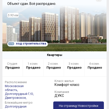
Объект сдан.
Всё распродано.
5.93 км
ход строительства
173
Квартиры
Студия
1 комн.
2 комн.
3 комн.
4 комн.
Продано
Продано
Продано
Продано
Продано
Класс жилья
Расположение
Комфорт-класс
Московская
область,
Компания
Долгопрудный Г/О,
ДУКС
Дмитровское,
Ближайшее метро
На страницу Новостройки
Долгопрудная