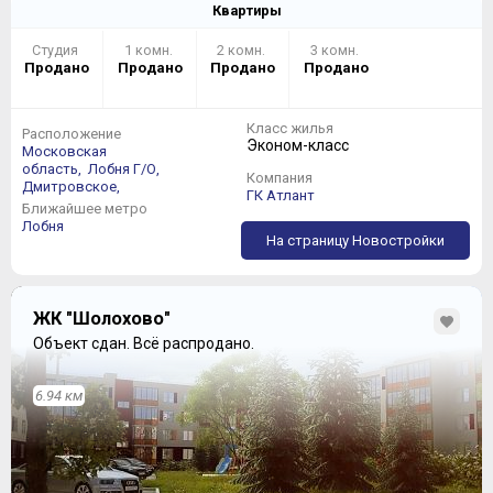
Квартиры
Студия
1 комн.
2 комн.
3 комн.
Продано
Продано
Продано
Продано
Класс жилья
Расположение
Эконом-класс
Московская
область,
Лобня Г/О,
Компания
Дмитровское,
ГК Атлант
Ближайшее метро
Лобня
На страницу Новостройки
ЖК "Шолохово"
Объект сдан.
Всё распродано.
6.94 км