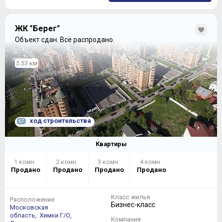
ЖК "Берег"
Объект сдан.
Всё распродано.
5.53 км
ход строительства
67
Квартиры
1 комн.
2 комн.
3 комн.
4 комн.
Продано
Продано
Продано
Продано
Класс жилья
Расположение
Бизнес-класс
Московская
область,
Химки Г/О,
Компания