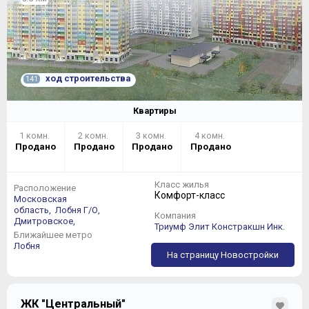
ход строительства
141
Квартиры
1 комн.
2 комн.
3 комн.
4 комн.
Продано
Продано
Продано
Продано
Класс жилья
Расположение
Комфорт-класс
Московская
область,
Лобня Г/О,
Компания
Дмитровское,
Триумф Элит Констракшн Инк.
Ближайшее метро
Лобня
На страницу Новостройки
ЖК "Центральный"