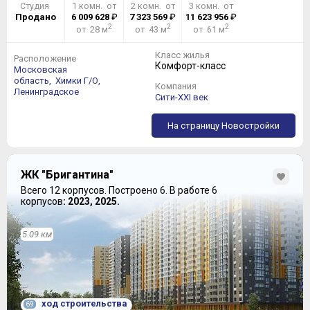
Студия
1 комн. от
2 комн. от
3 комн. от
Продано
6 009 628
₽
7 323 569
₽
11 623 956
₽
2
2
2
от 28 м
от 43 м
от 61 м
Класс жилья
Расположение
Комфорт-класс
Московская
область,
Химки Г/О,
Компания
Ленинградское
Сити-XXI век
На страницу Новостройки
ЖК "Бригантина"
Всего 12 корпусов.
Построено 6.
В работе 6
корпусов
: 2023, 2025.
5.09 км
ход строительства
69