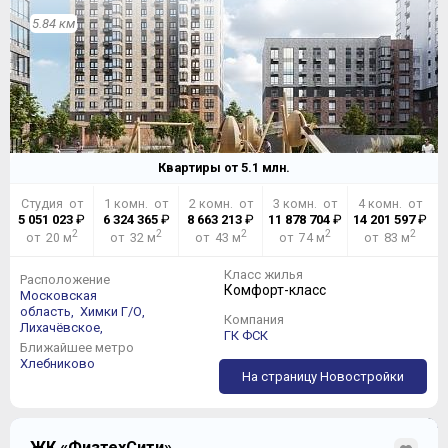
5.84 км
Квартиры от
5.1
млн.
Студия от
1 комн. от
2 комн. от
3 комн. от
4 комн. от
5 051 023
₽
6 324 365
₽
8 663 213
₽
11 878 704
₽
14 201 597
₽
2
2
2
2
2
от 20 м
от 32 м
от 43 м
от 74 м
от 83 м
Класс жилья
Расположение
Комфорт-класс
Московская
область,
Химки Г/О,
Компания
Лихачёвское,
ГК ФСК
Ближайшее метро
Хлебниково
На страницу Новостройки
ЖК «ФизтехСити»