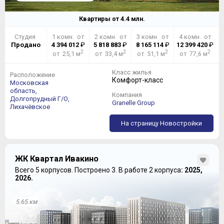
Квартиры от
4.4
млн.
Студия
1 комн. от
2 комн. от
3 комн. от
4 комн. от
Продано
4 394 012
₽
5 818 883
₽
8 165 114
₽
12 399 420
₽
2
2
2
2
от 25,1 м
от 33,4 м
от 51,1 м
от 77,6 м
Класс жилья
Расположение
Комфорт-класс
Московская
область,
Компания
Долгопрудный Г/О,
Granelle Group
Лихачёвское
На страницу Новостройки
ЖК Квартал Ивакино
Всего 5 корпусов.
Построено 3.
В работе 2 корпуса
: 2025,
2026.
5.65 км