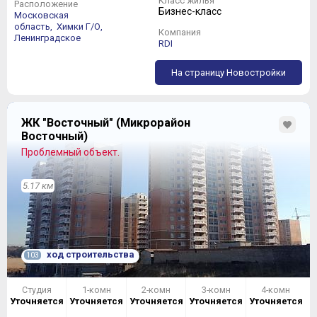
Класс жилья
Расположение
Бизнес-класс
Московская
область,
Химки Г/О,
Компания
Ленинградское
RDI
На страницу Новостройки
ЖК "Восточный" (Микрорайон
Восточный)
Проблемный объект.
5.17 км
ход строительства
103
Студия
1-комн
2-комн
3-комн
4-комн
Уточняется
Уточняется
Уточняется
Уточняется
Уточняется