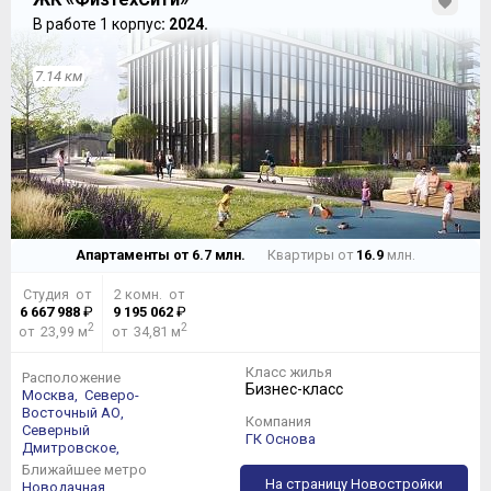
В работе 1 корпус
: 2024.
7.14 км
Апартаменты от
6.7
млн.
Квартиры от
16.9
млн.
Студия от
2 комн. от
6 667 988
₽
9 195 062
₽
2
2
от 23,99 м
от 34,81 м
Класс жилья
Расположение
Бизнес-класс
Москва,
Северо-
Восточный АО,
Компания
Северный
ГК Основа
Дмитровское,
Ближайшее метро
На страницу Новостройки
Новодачная