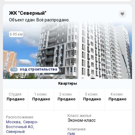
ЖК "Северный"
Объект сдан.
Всё распродано.
6.95 км
ход строительства
168
Квартиры
Студия
1 комн.
2 комн.
3 комн.
4 комн.
Продано
Продано
Продано
Продано
Продано
Класс жилья
Расположение
Эконом-класс
Москва,
Северо-
Восточный АО,
Компания
Северный
ПИК