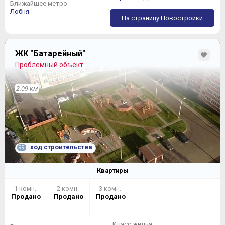
Ближайшее метро
Лобня
На страницу Новостройки
ЖК "Батарейный"
Проблемный объект.
2.09 км
ход строительства
99
Квартиры
1 комн.
2 комн.
3 комн.
Продано
Продано
Продано
Класс жилья