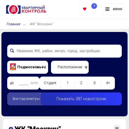
1
меню
Главная
ЖК "Москвич"
Подмосковье
Расположение
до
млн.
Студия
1
2
3
4+
Все параметры
Показать 387 новостроек