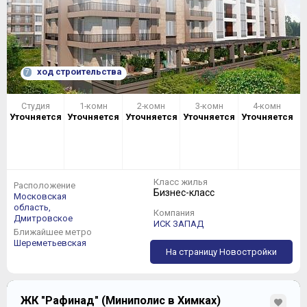
ход строительства
7
Студия
1-комн
2-комн
3-комн
4-комн
Уточняется
Уточняется
Уточняется
Уточняется
Уточняется
Класс жилья
Расположение
Бизнес-класс
Московская
область,
Компания
Дмитровское
ИСК ЗАПАД
Ближайшее метро
Шереметьевская
На страницу Новостройки
ЖК "Рафинад" (Миниполис в Химках)