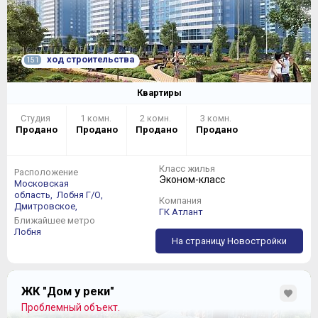
ход строительства
151
Квартиры
Студия
1 комн.
2 комн.
3 комн.
Продано
Продано
Продано
Продано
Класс жилья
Расположение
Эконом-класс
Московская
область,
Лобня Г/О,
Компания
Дмитровское,
ГК Атлант
Ближайшее метро
Лобня
На страницу Новостройки
ЖК "Дом у реки"
Проблемный объект.