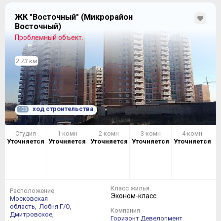
ЖК "Восточный" (Микрорайон
Восточный)
Проблемный объект.
2.73 км
ход строительства
103
Студия
1-комн
2-комн
3-комн
4-комн
Уточняется
Уточняется
Уточняется
Уточняется
Уточняется
Класс жилья
Расположение
Эконом-класс
Московская
область,
Лобня Г/О,
Компания
Дмитровское,
Горизонт Девелопмент