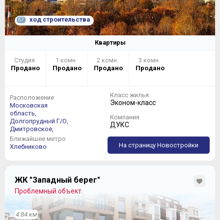
ход строительства
57
Квартиры
Студия
1 комн.
2 комн.
3 комн.
Продано
Продано
Продано
Продано
Класс жилья
Расположение
Эконом-класс
Московская
область,
Компания
Долгопрудный Г/О,
ДУКС
Дмитровское,
Ближайшее метро
На страницу Новостройки
Хлебниково
ЖК "Западный берег"
Проблемный объект.
4.84 км