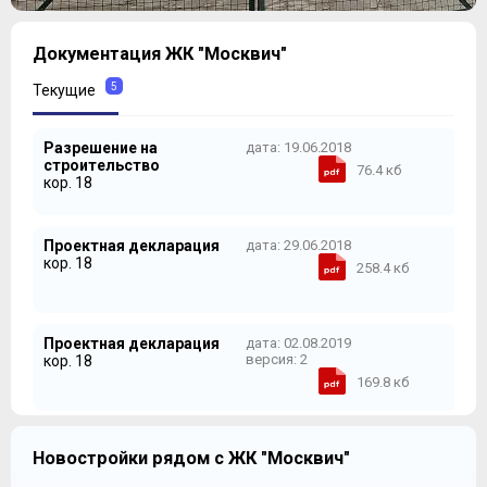
1
Документация ЖК "Москвич"
2
3
5
Текущие
4
5
Разрешение на
дата: 19.06.2018
6
строительство
76.4 кб
7
кор. 18
Проектная декларация
дата: 29.06.2018
кор. 18
258.4 кб
Проектная декларация
дата: 02.08.2019
версия: 2
кор. 18
169.8 кб
Шаблон ДДУ
дата: 18.10.2018
Новостройки рядом с ЖК "Москвич"
кор. 18
532.7 кб