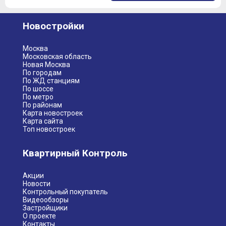
Новостройки
Москва
Московская область
Новая Москва
По городам
По ЖД станциям
По шоссе
По метро
По районам
Карта новостроек
Карта сайта
Топ новостроек
Квартирный Контроль
Акции
Новости
Контрольный покупатель
Видеообзоры
Застройщики
О проекте
Контакты