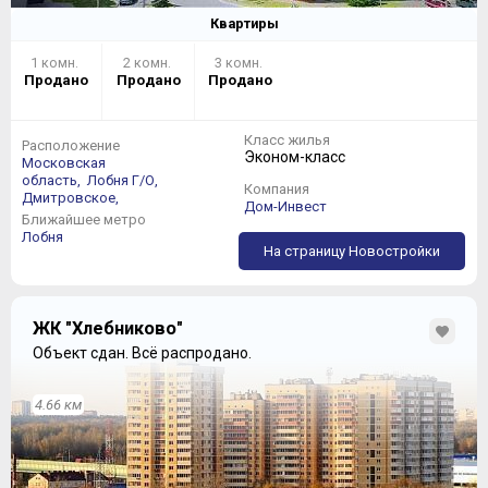
Квартиры
1 комн.
2 комн.
3 комн.
Продано
Продано
Продано
Класс жилья
Расположение
Эконом-класс
Московская
область,
Лобня Г/О,
Компания
Дмитровское,
Дом-Инвест
Ближайшее метро
Лобня
На страницу Новостройки
ЖК "Хлебниково"
Объект сдан.
Всё распродано.
4.66 км