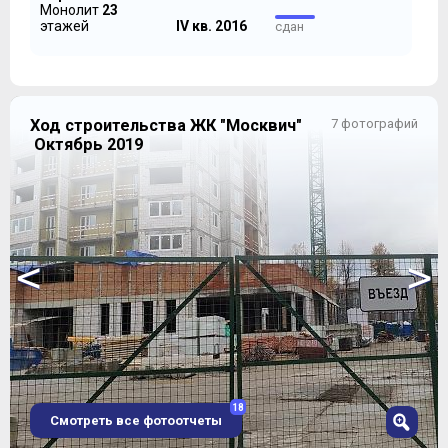
Монолит
23
этажей
IV кв. 2016
сдан
Ход строительства ЖК "Москвич"
7 фотографий
Октябрь 2019
<
>
18
Смотреть все фотоотчеты