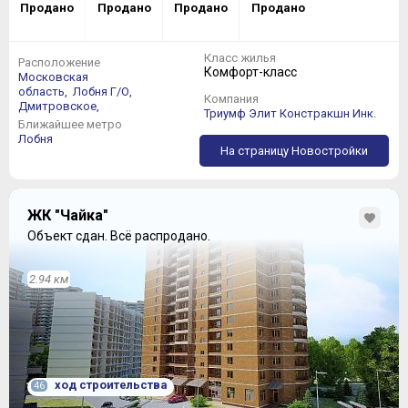
Продано
Продано
Продано
Продано
Класс жилья
Расположение
Комфорт-класс
Московская
область,
Лобня Г/О,
Компания
Дмитровское,
Триумф Элит Констракшн Инк.
Ближайшее метро
Лобня
На страницу Новостройки
ЖК "Чайка"
Объект сдан.
Всё распродано.
2.94 км
ход строительства
46