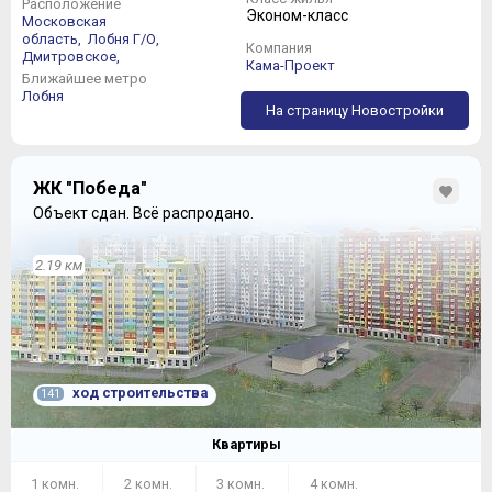
Расположение
Эконом-класс
Московская
область,
Лобня Г/О,
Компания
Дмитровское,
Кама-Проект
Ближайшее метро
Лобня
На страницу Новостройки
ЖК "Победа"
Объект сдан.
Всё распродано.
2.19 км
ход строительства
141
Квартиры
1 комн.
2 комн.
3 комн.
4 комн.