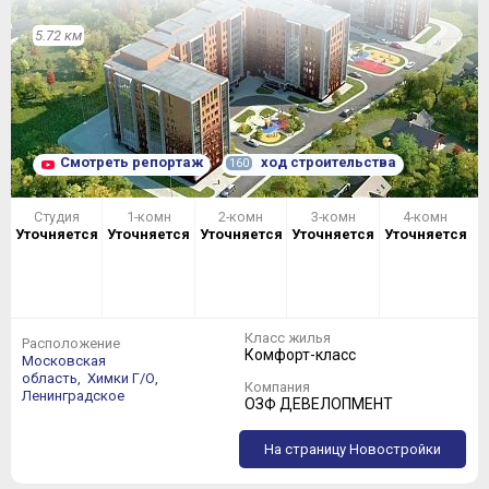
5.72 км
Смотреть репортаж
ход строительства
160
Студия
1-комн
2-комн
3-комн
4-комн
Уточняется
Уточняется
Уточняется
Уточняется
Уточняется
Класс жилья
Расположение
Комфорт-класс
Московская
область,
Химки Г/О,
Компания
Ленинградское
ОЗФ ДЕВЕЛОПМЕНТ
На страницу Новостройки