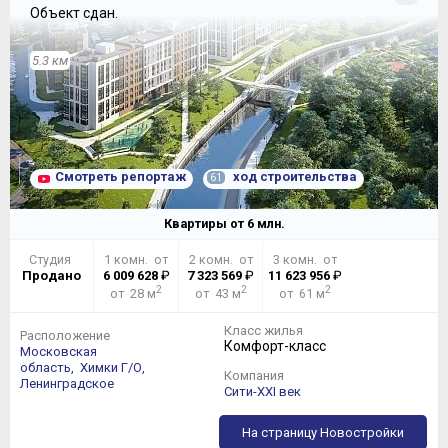
Объект сдан.
5.3 км
Смотреть репортаж
ход строительства
61
Квартиры от
6
млн.
Студия
1 комн. от
2 комн. от
3 комн. от
Продано
6 009 628
₽
7 323 569
₽
11 623 956
₽
2
2
2
от 28 м
от 43 м
от 61 м
Класс жилья
Расположение
Комфорт-класс
Московская
область,
Химки Г/О,
Компания
Ленинградское
Сити-XXI век
На страницу Новостройки