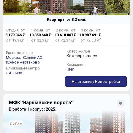
Квартиры от
8.2
млн.
Студия от
1 комн. от
2 комн. от
3 комн. от
8 179 946
₽
10 350 640
₽
13 618 867
₽
18 987 691
₽
2
2
2
2
от 19,9 м
от 32,3 м
от 42,34 м
от 72,08 м
Класс жилья
Расположение
Комфорт-класс
Москва,
Южный АО,
Южное Чертаново
Компания
Ближайшее метро
ПИК
Аннино
На страницу Новостройки
МФК "Варшавские ворота"
В работе 1 корпус
: 2025.
3.53 км