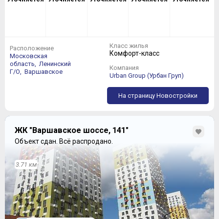
Класс жилья
Расположение
Комфорт-класс
Московская
область,
Ленинский
Компания
Г/О,
Варшавское
Urban Group (Урбан Груп)
На страницу Новостройки
ЖК "Варшавское шоссе, 141"
Объект сдан.
Всё распродано.
3.71 км