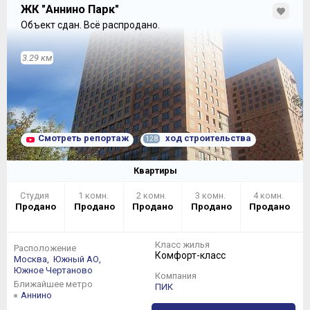
ЖК "Аннино Парк"
Объект сдан.
Всё распродано.
3.29 км
Смотреть репортаж
ход строительства
128
Квартиры
Студия
1 комн.
2 комн.
3 комн.
4 комн.
Продано
Продано
Продано
Продано
Продано
Класс жилья
Расположение
Комфорт-класс
Москва,
Южный АО,
Южное Чертаново
Компания
Ближайшее метро
ПИК
Аннино