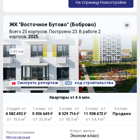
На страницу Новостройки
ЖК "Восточное Бутово" (Боброво)
Всего 25 корпусов.
Построено 23.
В работе 2
корпуса
: 2025.
3.85 км
Смотреть репортаж
ход строительства
163
Квартиры от
4.6
млн.
Студия от
1 комн. от
2 комн. от
3 комн. от
4 комн.
4 582 492
₽
5 936 649
₽
8 329 716
₽
11 938 472
₽
Продано
2
2
2
2
от 19,6 м
от 33,8 м
от 50,5 м
от 64,4 м
Класс жилья
Расположение
Эконом-класс
Московская