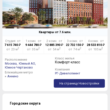
Квартиры от
7.6
млн.
Студия от
1 комн. от
2 комн. от
3 комн. от
4 комн. от
7 615 740
₽
9 444 780
₽
12 885 390
₽
22 732 150
₽
28 533 810
₽
2
2
2
2
2
от 23 м
от 35 м
от 54 м
от 74 м
от 105 м
Класс жилья
Расположение
Комфорт-класс
Москва,
Южный АО,
Южное Чертаново
Компания
Ближайшее метро
РГ-Девелопмент
Аннино
На страницу Новостройки
Городские округа