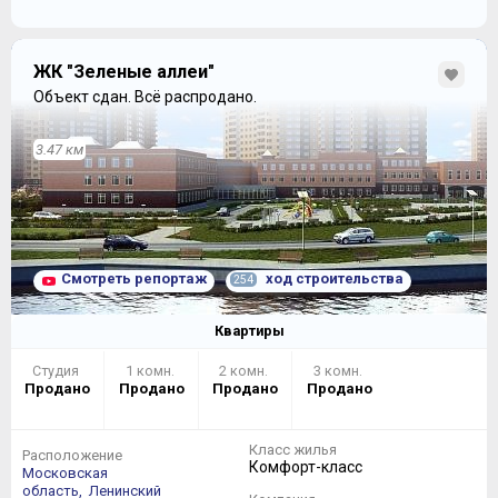
ЖК "Зеленые аллеи"
Объект сдан.
Всё распродано.
3.47 км
Смотреть репортаж
ход строительства
254
Квартиры
Студия
1 комн.
2 комн.
3 комн.
Продано
Продано
Продано
Продано
Класс жилья
Расположение
Комфорт-класс
Московская
область,
Ленинский