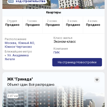
ход строительства
100
Квартиры
Студия
1 комн.
2 комн.
3 комн.
4 комн.
Продано
Продано
Продано
Продано
Продано
Класс жилья
Расположение
Эконом-класс
Москва,
Южный АО,
Южное Чертаново
Компания
Ближайшее метро
ПИК
Ул. Академика
Янгеля
На страницу Новостройки
ЖК "Гринада"
Объект сдан.
Всё распродано.
3.87 км