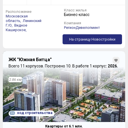
Класс жилья
Расположение
Бизнес-класс
Московская
область,
Ленинский
Компания
Г/О,
Видное
РегионДевелопмент
Каширское,
На страницу Новостройки
ЖК "Южная Битца"
Всего 11 корпусов.
Построено 10.
В работе 1 корпус
: 2026.
2.86 км
ход строительства
56
Квартиры от
6.1
млн.