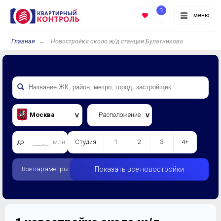
1
меню
Главная
Новостройки около ж/д станции Булатниково
Москва
Расположение
до
млн.
Студия
1
2
3
4+
Все параметры
Показать все новостройки