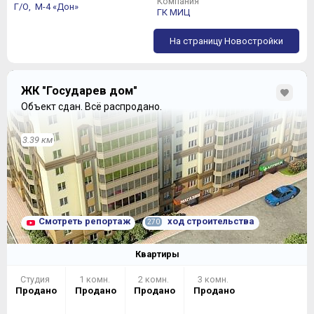
Компания
Г/О,
М-4 «Дон»
ГК МИЦ
На страницу Новостройки
ЖК "Государев дом"
Объект сдан.
Всё распродано.
3.39 км
Смотреть репортаж
ход строительства
270
Квартиры
Студия
1 комн.
2 комн.
3 комн.
Продано
Продано
Продано
Продано