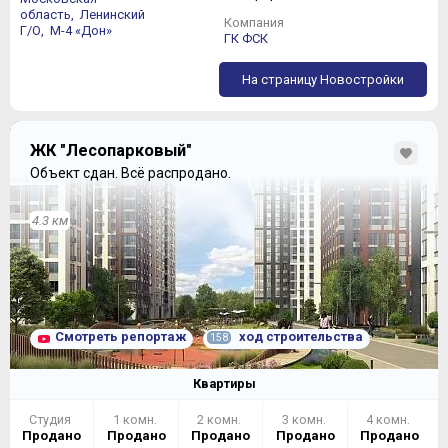
область,
Ленинский
Компания
Г/О,
М-4 «Дон»
ГК ФСК
На страницу Новостройки
ЖК "Лесопарковый"
Объект сдан.
Всё распродано.
4.3 км
Смотреть репортаж
ход строительства
158
Квартиры
Студия
1 комн.
2 комн.
3 комн.
4 комн.
Продано
Продано
Продано
Продано
Продано