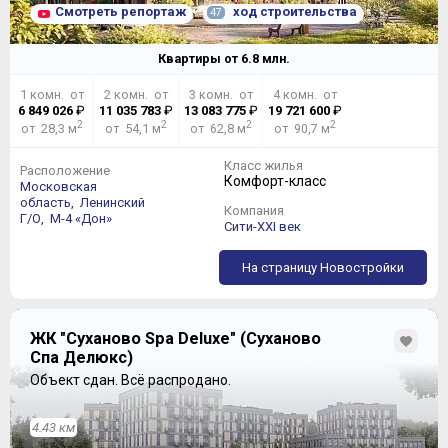
Смотреть репортаж
ход строительства
47
Квартиры от
6.8
млн.
1 комн. от
2 комн. от
3 комн. от
4 комн. от
6 849 026
₽
11 035 783
₽
13 083 775
₽
19 721 600
₽
2
2
2
2
от 28,3 м
от 54,1 м
от 62,8 м
от 90,7 м
Класс жилья
Расположение
Комфорт-класс
Московская
область,
Ленинский
Компания
Г/О,
М-4 «Дон»
Сити-XXI век
На страницу Новостройки
ЖК "Суханово Spa Deluxe" (Суханово
Спа Делюкс)
Объект сдан.
Всё распродано.
4.43 км