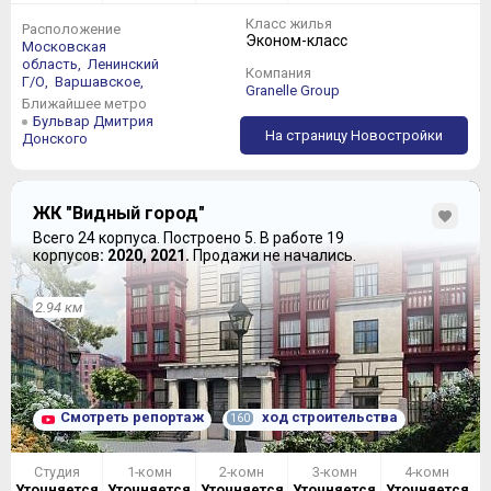
Класс жилья
Расположение
Эконом-класс
Московская
область,
Ленинский
Компания
Г/О,
Варшавское,
Granelle Group
Ближайшее метро
Бульвар Дмитрия
На страницу Новостройки
Донского
ЖК "Видный город"
Всего 24 корпуса.
Построено 5.
В работе 19
корпусов
: 2020, 2021.
Продажи не начались.
2.94 км
Смотреть репортаж
ход строительства
160
Студия
1-комн
2-комн
3-комн
4-комн
Уточняется
Уточняется
Уточняется
Уточняется
Уточняется