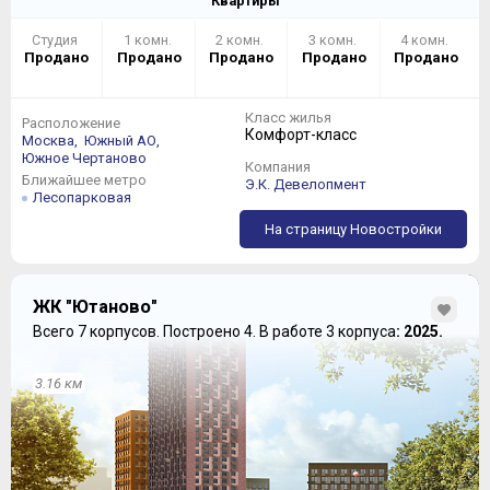
Квартиры
Студия
1 комн.
2 комн.
3 комн.
4 комн.
Продано
Продано
Продано
Продано
Продано
Класс жилья
Расположение
Комфорт-класс
Москва,
Южный АО,
Южное Чертаново
Компания
Ближайшее метро
Э.К. Девелопмент
Лесопарковая
На страницу Новостройки
ЖК "Ютаново"
Всего 7 корпусов.
Построено 4.
В работе 3 корпуса
: 2025.
3.16 км