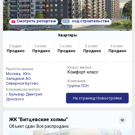
Смотреть репортаж
ход строительства
202
Квартиры
Студия
1 комн.
2 комн.
3 комн.
4 комн.
Продано
Продано
Продано
Продано
Продано
Класс жилья
Расположение
Комфорт-класс
Москва,
Юго-
Западный АО,
Компания
Северное Бутово
Группа ПСН
Ближайшее метро
Бульвар Дмитрия
На страницу Новостройки
Донского
ЖК "Битцевские холмы"
Объект сдан.
Всё распродано.