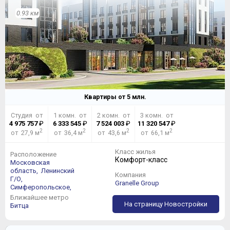
0.93 км
Квартиры от
5
млн.
Студия от
1 комн. от
2 комн. от
3 комн. от
4 975 757
₽
6 333 545
₽
7 524 003
₽
11 320 547
₽
2
2
2
2
от 27,9 м
от 36,4 м
от 43,6 м
от 66,1 м
Класс жилья
Расположение
Комфорт-класс
Московская
область,
Ленинский
Компания
Г/О,
Granelle Group
Симферопольское,
Ближайшее метро
На страницу Новостройки
Битца