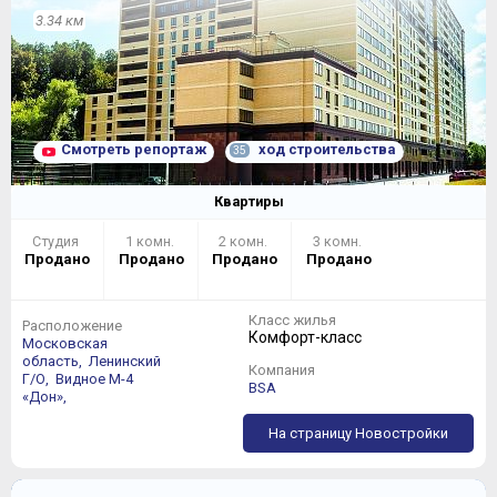
3.34 км
Смотреть репортаж
ход строительства
35
Квартиры
Студия
1 комн.
2 комн.
3 комн.
Продано
Продано
Продано
Продано
Класс жилья
Расположение
Комфорт-класс
Московская
область,
Ленинский
Компания
Г/О,
Видное
М-4
BSA
«Дон»,
На страницу Новостройки