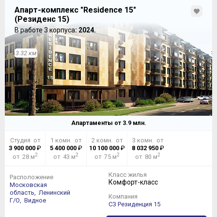
Апарт-комплекс "Residence 15"
(Резиденс 15)
В работе 3 корпуса
: 2024.
3.32 км
Апартаменты от
3.9
млн.
Студия от
1 комн. от
2 комн. от
3 комн. от
3 900 000
₽
5 400 000
₽
10 100 000
₽
8 032 950
₽
2
2
2
2
от 28 м
от 43 м
от 75 м
от 80 м
Класс жилья
Расположение
Комфорт-класс
Московская
область,
Ленинский
Компания
Г/О,
Видное
СЗ Резиденция 15