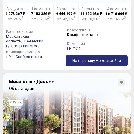
Студия от
1 комн. от
2 комн. от
3 комн. от
4 комн. от
6 073 267
₽
7 183 386
₽
9 444 199
₽
11 192 636
₽
16 716 604
₽
2
2
2
2
2
от 25 м
от 35,9 м
от 42,8 м
от 70,3 м
от 84,7 м
Класс жилья
Расположение
Комфорт-класс
Московская
область,
Ленинский
Компания
Г/О,
Варшавское,
ГК ФСК
Ближайшее метро
Ул. Скобелевская
На страницу Новостройки
Миниполис Дивное
Объект сдан.
4.56 км