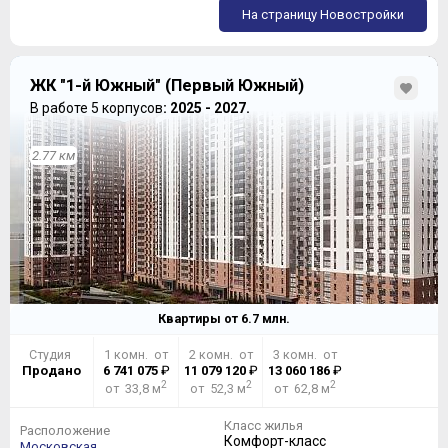
На страницу Новостройки
ЖК "1-й Южный" (Первый Южный)
В работе 5 корпусов
: 2025 - 2027.
2.77 км
Квартиры от
6.7
млн.
Студия
1 комн. от
2 комн. от
3 комн. от
Продано
6 741 075
₽
11 079 120
₽
13 060 186
₽
2
2
2
от 33,8 м
от 52,3 м
от 62,8 м
Класс жилья
Расположение
Комфорт-класс
Московская