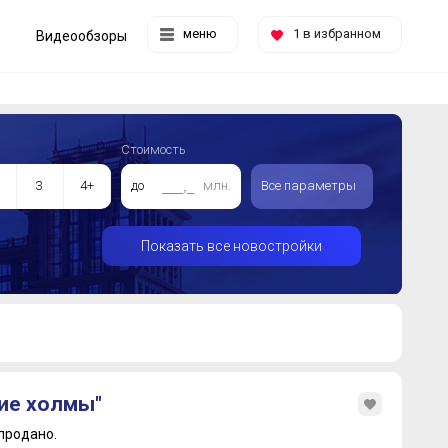
меню
1
в избранном
Видеообзоры
Стоимость
3
4+
до
млн.
Все параметры
Показать все новостройки
ие холмы"
продано.