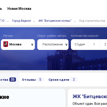
ь
Новая Москва
Г/О
Город Видное
ЖК "Битцевские холмы"
Ход строительства
Регион
Округ, район, метро
Количество комнат
Москва
Расположение
Студия
1
2
35
5
2
ьства
Отзывы
Сроки сдачи
кие
ЖК "Битцевск
Объект сдан.
Всё рас