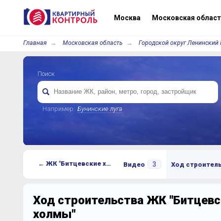
Москва
Московская област
Главная
Московская область
Городской округ Ленинский 
Поиск
Например:
Бунинские луга
← ЖК "Битцевские холмы"
3
Видео
Ход строител
Ход строительства ЖК "Битцевс
холмы"