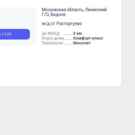
Московская область
,
Ленинский
Г/О
,
Видное
ж/д ст. Расторгуево
3 км.
до МКАД:
8-17-29
Комфорт-класс
Класс дома:
Монолит
Технология: