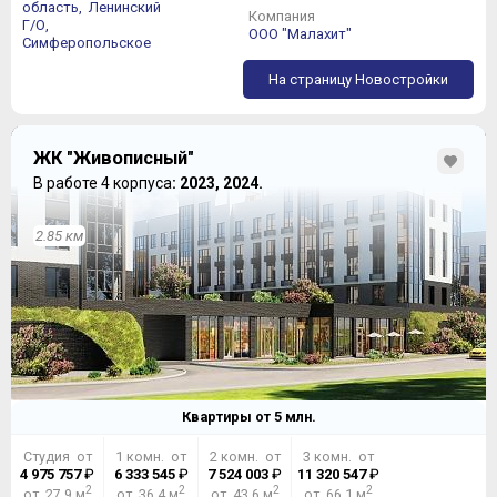
область,
Ленинский
Компания
Г/О,
ООО "Малахит"
Симферопольское
На страницу Новостройки
ЖК "Живописный"
В работе 4 корпуса
: 2023, 2024.
2.85 км
Квартиры от
5
млн.
Студия от
1 комн. от
2 комн. от
3 комн. от
4 975 757
₽
6 333 545
₽
7 524 003
₽
11 320 547
₽
2
2
2
2
от 27,9 м
от 36,4 м
от 43,6 м
от 66,1 м