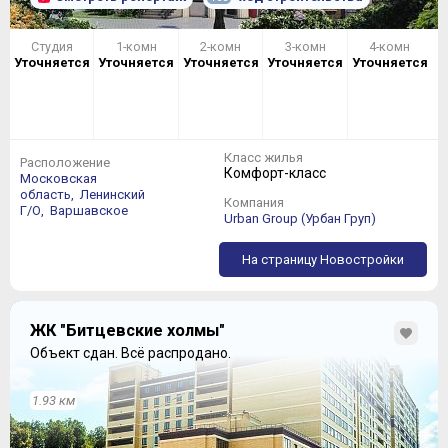
Студия
1-комн
2-комн
3-комн
4-комн
Уточняется
Уточняется
Уточняется
Уточняется
Уточняется
Класс жилья
Расположение
Комфорт-класс
Московская
область,
Ленинский
Компания
Г/О,
Варшавское
Urban Group (Урбан Груп)
На страницу Новостройки
ЖК "Битцевские холмы"
Объект сдан.
Всё распродано.
1.93 км