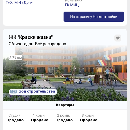
Компания
Г/О,
М-4 «Дон»
ГК МИЦ
На страницу Новостройки
ЖК "Краски жизни"
Объект сдан.
Всё распродано.
2.74 км
ход строительства
103
Квартиры
Студия
1 комн.
2 комн.
3 комн.
Продано
Продано
Продано
Продано