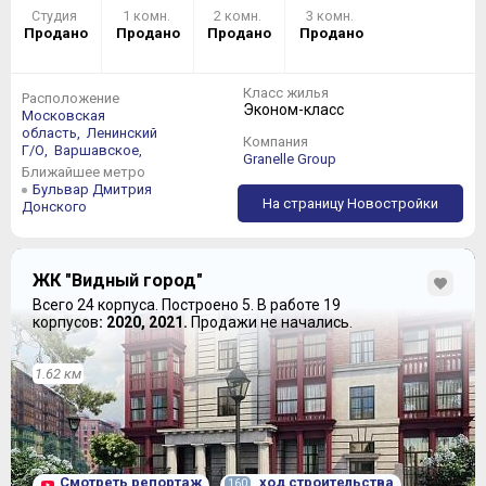
Студия
1 комн.
2 комн.
3 комн.
Продано
Продано
Продано
Продано
Класс жилья
Расположение
Эконом-класс
Московская
область,
Ленинский
Компания
Г/О,
Варшавское,
Granelle Group
Ближайшее метро
Бульвар Дмитрия
На страницу Новостройки
Донского
ЖК "Видный город"
Всего 24 корпуса.
Построено 5.
В работе 19
корпусов
: 2020, 2021.
Продажи не начались.
1.62 км
Смотреть репортаж
ход строительства
160