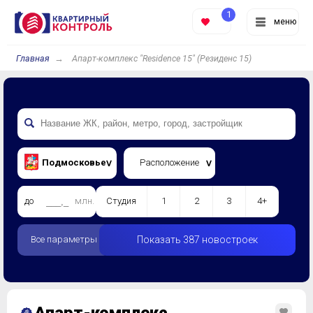
1
меню
Главная
Апарт-комплекс "Residence 15" (Резиденс 15)
Подмосковье
Расположение
до
млн.
Студия
1
2
3
4+
Все параметры
Показать 387 новостроек