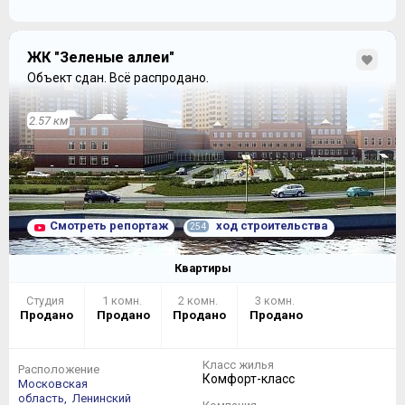
ЖК "Зеленые аллеи"
Объект сдан.
Всё распродано.
2.57 км
Смотреть репортаж
ход строительства
254
Квартиры
Студия
1 комн.
2 комн.
3 комн.
Продано
Продано
Продано
Продано
Класс жилья
Расположение
Комфорт-класс
Московская
область,
Ленинский