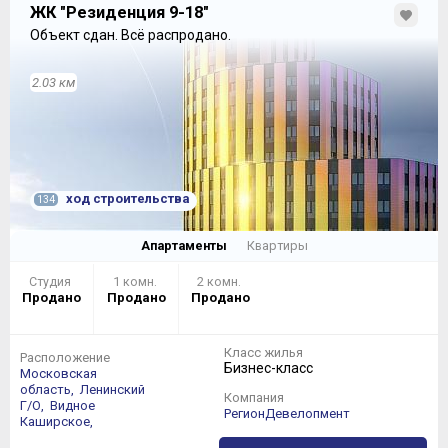
ЖК "Резиденция 9-18"
Объект сдан.
Всё распродано.
2.03 км
ход строительства
134
Апартаменты
Квартиры
Студия
1 комн.
2 комн.
Продано
Продано
Продано
Класс жилья
Расположение
Бизнес-класс
Московская
область,
Ленинский
Компания
Г/О,
Видное
РегионДевелопмент
Каширское,