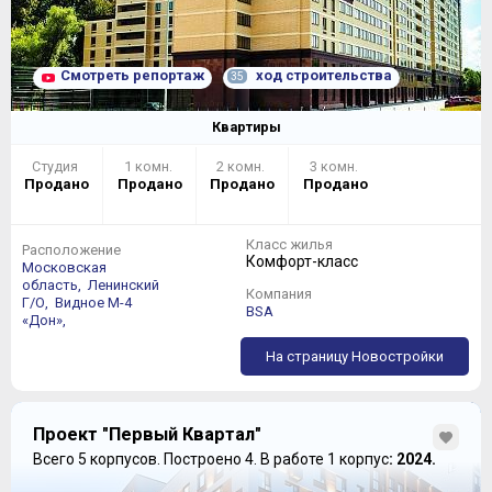
Смотреть репортаж
ход строительства
35
Квартиры
Студия
1 комн.
2 комн.
3 комн.
Продано
Продано
Продано
Продано
Класс жилья
Расположение
Комфорт-класс
Московская
область,
Ленинский
Компания
Г/О,
Видное
М-4
BSA
«Дон»,
На страницу Новостройки
Проект "Первый Квартал"
Всего 5 корпусов.
Построено 4.
В работе 1 корпус
: 2024.