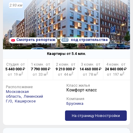
2.93 км
Смотреть репортаж
ход строительства
347
Квартиры от
5.4
млн.
Студия от
1 комн. от
2 комн. от
3 комн. от
4 комн. от
5 440 000
₽
7 790 000
₽
9 210 000
₽
14 460 000
₽
24 840 000
₽
2
2
2
2
2
от 19 м
от 33 м
от 44 м
от 78 м
от 197 м
Класс жилья
Расположение
Комфорт-класс
Московская
область,
Ленинский
Компания
Г/О,
Каширское
Брусника
На страницу Новостройки