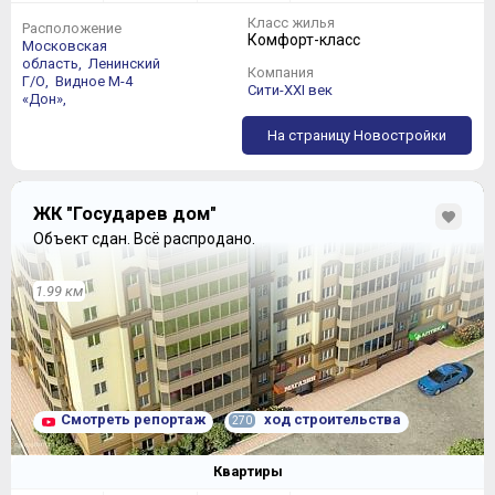
Класс жилья
Расположение
Комфорт-класс
Московская
область,
Ленинский
Компания
Г/О,
Видное
М-4
Сити-XXI век
«Дон»,
На страницу Новостройки
ЖК "Государев дом"
Объект сдан.
Всё распродано.
1.99 км
Смотреть репортаж
ход строительства
270
Квартиры