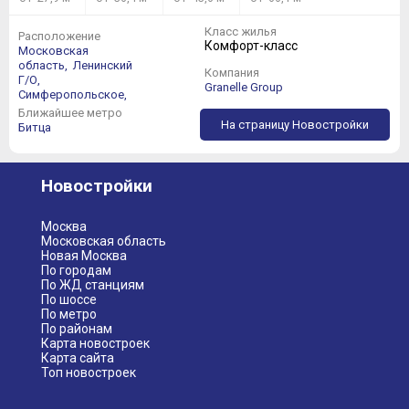
Класс жилья
Расположение
Комфорт-класс
Московская
область,
Ленинский
Компания
Г/О,
Granelle Group
Симферопольское,
Ближайшее метро
На страницу Новостройки
Битца
Новостройки
Москва
Московская область
Новая Москва
По городам
По ЖД станциям
По шоссе
По метро
По районам
Карта новостроек
Карта сайта
Топ новостроек