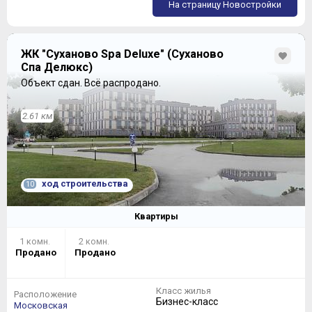
На страницу Новостройки
ЖК "Суханово Spa Deluxe" (Суханово
Спа Делюкс)
Объект сдан.
Всё распродано.
2.61 км
ход строительства
10
Квартиры
1 комн.
2 комн.
Продано
Продано
Класс жилья
Расположение
Бизнес-класс
Московская