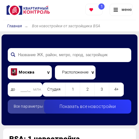
1
меню
Главная
Все новостройки от застройщика BSA
Москва
Расположение
до
млн.
Студия
1
2
3
4+
Все параметры
Показать все новостройки