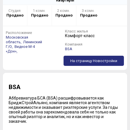
Квартиры
Студия
1 комн.
2 комн.
3 комн.
Продано
Продано
Продано
Продано
Класс жилья
Расположение
Комфорт-класс
Московская
область,
Ленинский
Компания
Г/О,
Видное
М-4
BSA
«Дон»,
На страницу Новостройки
BSA
Аббревиатура БСА (BSA) расшифровывается как
БриджСтройАльянс, компания является агентством
недвижимости и оказывает риэлтерские услуги. За годы
своей работы она зарекомендовала себя не только как
опытный риэлтор и аналитик, но и как инвестор и
заказчик.