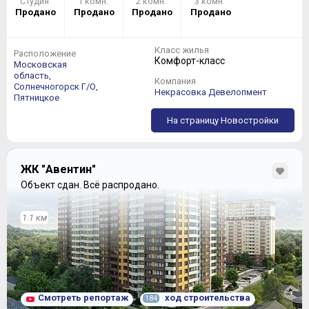
Студия
1 комн.
2 комн.
3 комн.
Продано
Продано
Продано
Продано
Класс жилья
Расположение
Комфорт-класс
Московская
область,
Компания
Солнечногорск Г/О,
Некрасовка Девелопмент
Пятницкое
На страницу Новостройки
ЖК "Авентин"
Объект сдан.
Всё распродано.
1.1 км
Смотреть репортаж
ход строительства
184