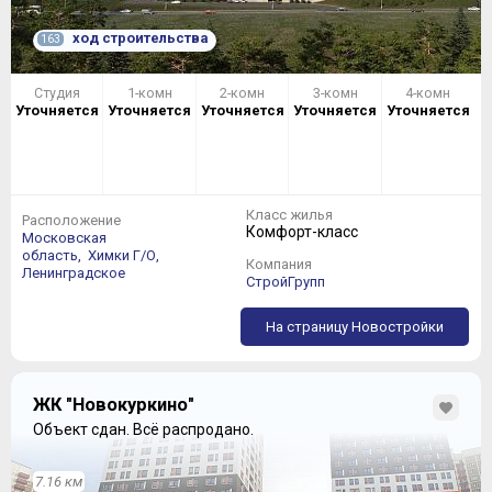
ход строительства
163
Студия
1-комн
2-комн
3-комн
4-комн
Уточняется
Уточняется
Уточняется
Уточняется
Уточняется
Класс жилья
Расположение
Комфорт-класс
Московская
область,
Химки Г/О,
Компания
Ленинградское
СтройГрупп
На страницу Новостройки
ЖК "Новокуркино"
Объект сдан.
Всё распродано.
7.16 км