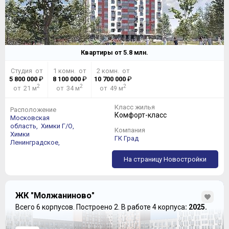
Квартиры от
5.8
млн.
Студия от
1 комн. от
2 комн. от
5 800 000
₽
8 100 000
₽
10 700 000
₽
2
2
2
от 21 м
от 34 м
от 49 м
Класс жилья
Расположение
Комфорт-класс
Московская
область,
Химки Г/О,
Компания
Химки
ГК Град
Ленинградское,
На страницу Новостройки
ЖК "Молжаниново"
Всего 6 корпусов.
Построено 2.
В работе 4 корпуса
: 2025.