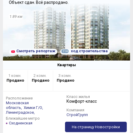
Объект сдан.
Всё распродано.
1.89 км
Смотреть репортаж
ход строительства
114
Квартиры
1 комн.
2 комн.
3 комн.
Продано
Продано
Продано
Класс жилья
Расположение
Комфорт-класс
Московская
область,
Химки Г/О,
Компания
Ленинградское,
СтройГрупп
Ближайшее метро
Сходненская
На страницу Новостройки