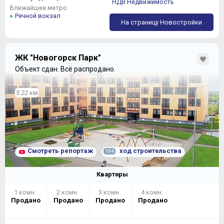
НДВ Недвижимость
Ближайшее метро
Речной вокзал
На страницу Новостройки
ЖК "Новогорск Парк"
Объект сдан.
Всё распродано.
5.22 км
Смотреть репортаж
ход строительства
194
Квартиры
1 комн.
2 комн.
3 комн.
4 комн.
Продано
Продано
Продано
Продано