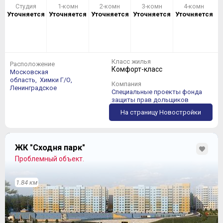
Студия
1-комн
2-комн
3-комн
4-комн
Уточняется
Уточняется
Уточняется
Уточняется
Уточняется
Класс жилья
Расположение
Комфорт-класс
Московская
область,
Химки Г/О,
Компания
Ленинградское
Специальные проекты фонда
защиты прав дольщиков
На страницу Новостройки
ЖК "Сходня парк"
Проблемный объект.
1.84 км