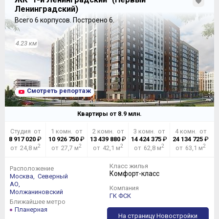
Ленинградский)
Всего 6 корпусов.
Построено 6.
4.23 км
Смотреть репортаж
Квартиры от
8.9
млн.
Студия от
1 комн. от
2 комн. от
3 комн. от
4 комн. от
8 917 020
₽
10 926 750
₽
13 439 880
₽
14 424 375
₽
24 134 725
₽
2
2
2
2
2
от 24,8 м
от 27,7 м
от 42,1 м
от 62,8 м
от 63,1 м
Класс жилья
Расположение
Комфорт-класс
Москва,
Северный
АО,
Компания
Молжаниновский
ГК ФСК
Ближайшее метро
Планерная
На страницу Новостройки