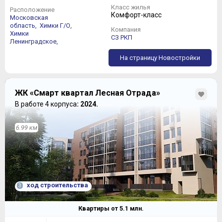
Класс жилья
Расположение
Комфорт-класс
Московская
область,
Химки Г/О,
Компания
Химки
СЗ РКП
Ленинградское,
На страницу Новостройки
ЖК «Смарт квартал Лесная Отрада»
В работе 4 корпуса
: 2024.
6.99 км
ход строительства
3
Квартиры от
5.1
млн.