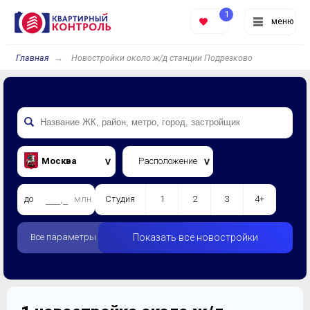
1
меню
Главная
Новостройки около ж/д станции Подрезково
Москва
Расположение
до
млн.
Студия
1
2
3
4+
Все параметры
Показать все новостройки