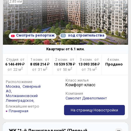
2.85 км
Смотреть репортаж
ход строительства
15
Квартиры от
6.1
млн.
Студия от
1 комн. от
2 комн. от
3 комн. от
4 комн.
6 146 499
₽
8 058 214
₽
10 539 578
₽
13 093 358
₽
Продано
2
2
2
2
от 22 м
от 31 м
от 50 м
от 76 м
Класс жилья
Расположение
Комфорт-класс
Москва,
Северный
АО,
Компания
Молжаниновский
Самолет Девелопмент
Ленинградское,
Ближайшее метро
На страницу Новостройки
Планерная
ЖК "1-й Ленинградский" (Первый