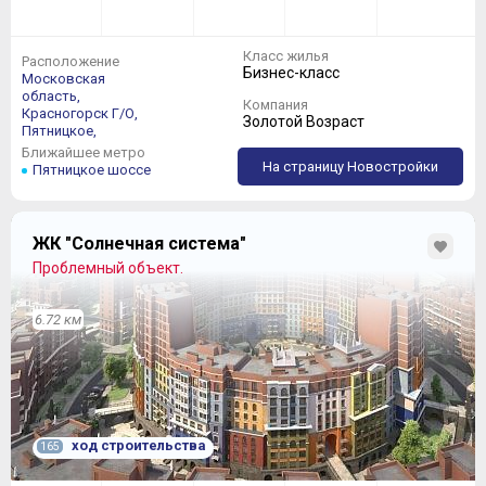
Класс жилья
Расположение
Бизнес-класс
Московская
область,
Компания
Красногорск Г/О,
Золотой Возраст
Пятницкое,
Ближайшее метро
На страницу Новостройки
Пятницкое шоссе
ЖК "Солнечная система"
Проблемный объект.
6.72 км
ход строительства
165