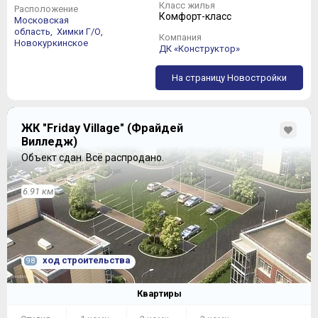
Класс жилья
Расположение
Комфорт-класс
Московская
область,
Химки Г/О,
Компания
Новокуркинское
ДК «Конструктор»
На страницу Новостройки
ЖК "Friday Village" (Фрайдей
Вилледж)
Объект сдан.
Всё распродано.
6.91 км
ход строительства
98
Квартиры