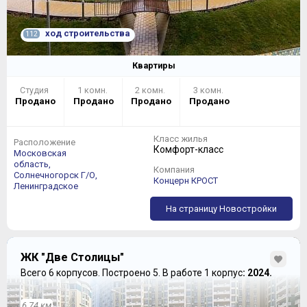
ход строительства
112
Квартиры
Студия
1 комн.
2 комн.
3 комн.
Продано
Продано
Продано
Продано
Класс жилья
Расположение
Комфорт-класс
Московская
область,
Компания
Солнечногорск Г/О,
Концерн КРОСТ
Ленинградское
На страницу Новостройки
ЖК "Две Столицы"
Всего 6 корпусов.
Построено 5.
В работе 1 корпус
: 2024.
6.74 км