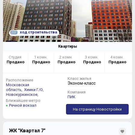
ход строительства
207
Квартиры
Студия
1 комн.
2 комн.
3 комн.
4 комн.
Продано
Продано
Продано
Продано
Продано
Класс жилья
Расположение
Эконом-класс
Московская
область,
Химки Г/О,
Компания
Новокуркинское,
ПИК
Ближайшее метро
Речной вокзал
На страницу Новостройки
ЖК "Квартал 7"