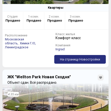
Квартиры
Студия
1 комн.
2 комн.
3 комн.
Продано
Продано
Продано
Продано
Класс жилья
Расположение
Комфорт-класс
Московская
область,
Химки Г/О,
Компания
Ленинградское
Ingrad
На страницу Новостройки
ЖК "Wellton Park Новая Сходня"
Объект сдан.
Всё распродано.
4.35 км