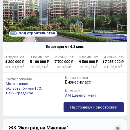
ход строительства
193
Квартиры от
4.3
млн.
Студия от
1 комн. от
2 комн. от
3 комн. от
4 комн. от
4 300 000
₽
5 100 000
₽
7 700 000
₽
9 500 000
₽
17 055 000
₽
2
2
2
2
2
от 23,8 м
от 30,5 м
от 45 м
от 60,5 м
от 75,8 м
Класс жилья
Расположение
Бизнес-класс
Московская
область,
Химки Г/О,
Компания
Ленинградское
АМ Девелопмент
На страницу Новостройки
ЖК "Экоград на Микояна"