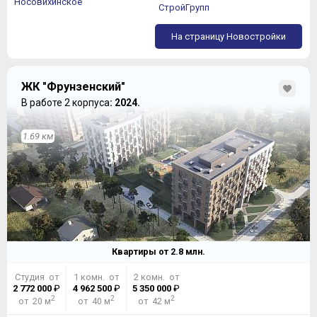
Носовихинское
СтройГрупп
На страницу Новостройки
ЖК "Фрунзенский"
В работе 2 корпуса
: 2024.
1.69 км
Квартиры от
2.8
млн.
Студия от
1 комн. от
2 комн. от
2 772 000
₽
4 962 500
₽
5 350 000
₽
2
2
2
от 20 м
от 40 м
от 42 м