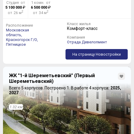
Студия от
1 комн. от
5 100 000
₽
6 500 000
₽
2
2
от 26 м
от 34 м
Класс жилья
Расположение
Комфорт-класс
Московская
область,
Компания
Красногорск Г/О,
Отрада Девелопмент
Пятницкое
На страницу Новостройки
ЖК "1-й Шереметьевский" (Первый
Шереметьевский)
Всего 5 корпусов.
Построено 1.
В работе 4 корпуса
: 2025,
2027.
1.32 км