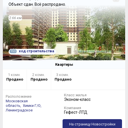
Объект сдан.
Всё распродано.
2.66 км
ход строительства
153
Квартиры
1 комн.
2 комн.
3 комн.
Продано
Продано
Продано
Класс жилья
Расположение
Эконом-класс
Московская
область,
Химки Г/О,
Компания
Ленинградское
Гефест-ЛТД
На страницу Новостройки