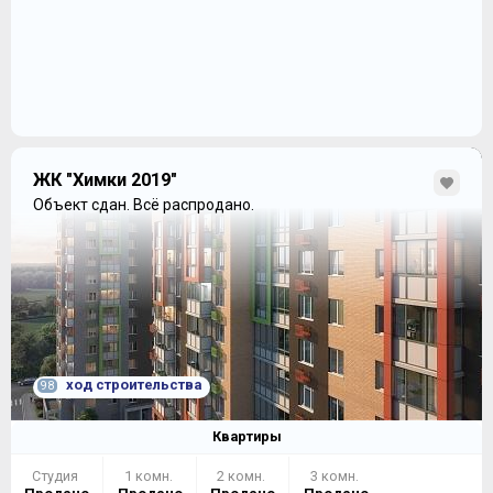
ЖК "Химки 2019"
Объект сдан.
Всё распродано.
ход строительства
98
Квартиры
Студия
1 комн.
2 комн.
3 комн.