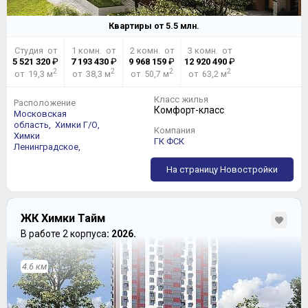
Квартиры от
5.5
млн.
Студия от
1 комн. от
2 комн. от
3 комн. от
5 521 320
₽
7 193 430
₽
9 968 159
₽
12 920 490
₽
2
2
2
2
от 19,3 м
от 38,3 м
от 50,7 м
от 63,2 м
Класс жилья
Расположение
Комфорт-класс
Московская
область,
Химки Г/О,
Компания
Химки
ГК ФСК
Ленинградское,
На страницу Новостройки
ЖК Химки Тайм
В работе 2 корпуса
: 2026.
4.6 км