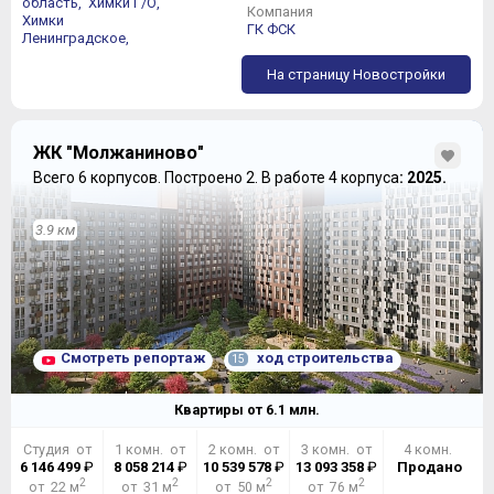
область,
Химки Г/О,
Компания
Химки
ГК ФСК
Ленинградское,
На страницу Новостройки
ЖК "Молжаниново"
Всего 6 корпусов.
Построено 2.
В работе 4 корпуса
: 2025.
3.9 км
Смотреть репортаж
ход строительства
15
Квартиры от
6.1
млн.
Студия от
1 комн. от
2 комн. от
3 комн. от
4 комн.
6 146 499
₽
8 058 214
₽
10 539 578
₽
13 093 358
₽
Продано
2
2
2
2
от 22 м
от 31 м
от 50 м
от 76 м