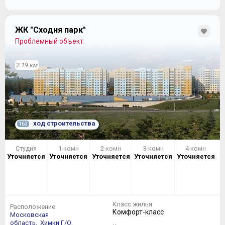
ЖК "Сходня парк"
Проблемный объект.
2.19 км
ход строительства
163
Студия
1-комн
2-комн
3-комн
4-комн
Уточняется
Уточняется
Уточняется
Уточняется
Уточняется
Класс жилья
Расположение
Комфорт-класс
Московская
область,
Химки Г/О,