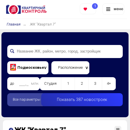
1
меню
Главная
ЖК "Квартал 7"
Подмосковье
Расположение
до
млн.
Студия
1
2
3
4+
Все параметры
Показать 387 новостроек