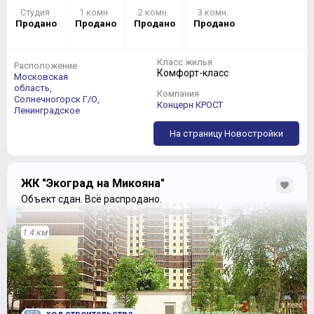
Студия
1 комн.
2 комн.
3 комн.
Продано
Продано
Продано
Продано
Класс жилья
Расположение
Комфорт-класс
Московская
область,
Компания
Солнечногорск Г/О,
Концерн КРОСТ
Ленинградское
На страницу Новостройки
ЖК "Экоград на Микояна"
Объект сдан.
Всё распродано.
1.4 км
ход строительства