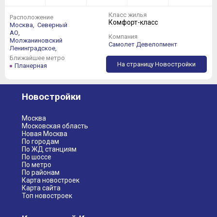
Класс жилья
Расположение
Комфорт-класс
Москва,
Северный
АО,
Компания
Молжаниновский
Самолет Девелопмент
Ленинградское,
Ближайшее метро
На страницу Новостройки
Планерная
Новостройки
Москва
Московская область
Новая Москва
По городам
По ЖД станциям
По шоссе
По метро
По районам
Карта новостроек
Карта сайта
Топ новостроек