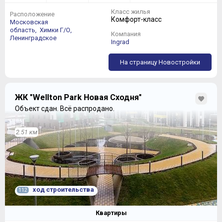
Класс жилья
Расположение
Комфорт-класс
Московская
область,
Химки Г/О,
Компания
Ленинградское
Ingrad
На страницу Новостройки
ЖК "Wellton Park Новая Сходня"
Объект сдан.
Всё распродано.
2.51 км
ход строительства
112
Квартиры