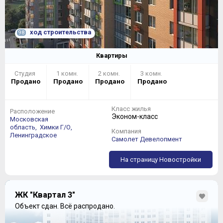
ход строительства
98
Квартиры
Студия
1 комн.
2 комн.
3 комн.
Продано
Продано
Продано
Продано
Класс жилья
Расположение
Эконом-класс
Московская
область,
Химки Г/О,
Компания
Ленинградское
Самолет Девелопмент
На страницу Новостройки
ЖК "Квартал 3"
Объект сдан.
Всё распродано.