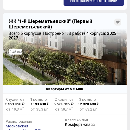
На страницу Новостройки
ЖК "1-й Шереметьевский" (Первый
Шереметьевский)
Всего 5 корпусов.
Построено 1.
В работе 4 корпуса
: 2025,
2027.
2.46 км
Квартиры от
5.5
млн.
Студия от
1 комн. от
2 комн. от
3 комн. от
5 521 320
₽
7 193 430
₽
9 968 159
₽
12 920 490
₽
2
2
2
2
от 19,3 м
от 38,3 м
от 50,7 м
от 63,2 м
Класс жилья
Расположение
Комфорт-класс
Московская