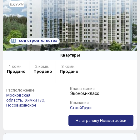
0.69 км
ход строительства
51
Квартиры
1 комн.
2 комн.
3 комн.
Продано
Продано
Продано
Класс жилья
Расположение
Эконом-класс
Московская
область,
Химки Г/О,
Компания
Носовихинское
СтройГрупп
На страницу Новостройки