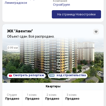
Компания
Ленинградское
СтройГрупп
На страницу Новостройки
ЖК "Авентин"
Объект сдан.
Всё распродано.
0.99 км
Смотреть репортаж
ход строительства
184
Квартиры
Студия
1 комн.
2 комн.
3 комн.
Продано
Продано
Продано
Продано