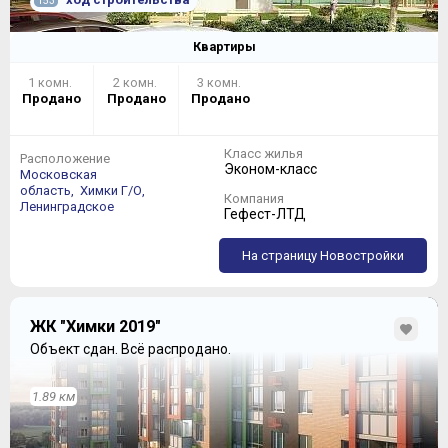
153
Квартиры
1 комн.
2 комн.
3 комн.
Продано
Продано
Продано
Класс жилья
Расположение
Эконом-класс
Московская
область,
Химки Г/О,
Компания
Ленинградское
Гефест-ЛТД
На страницу Новостройки
ЖК "Химки 2019"
Объект сдан.
Всё распродано.
1.89 км