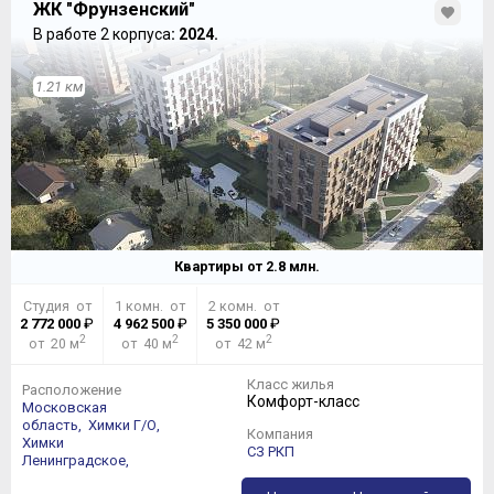
ЖК "Фрунзенский"
В работе 2 корпуса
: 2024.
1.21 км
Квартиры от
2.8
млн.
Студия от
1 комн. от
2 комн. от
2 772 000
₽
4 962 500
₽
5 350 000
₽
2
2
2
от 20 м
от 40 м
от 42 м
Класс жилья
Расположение
Комфорт-класс
Московская
область,
Химки Г/О,
Компания
Химки
СЗ РКП
Ленинградское,