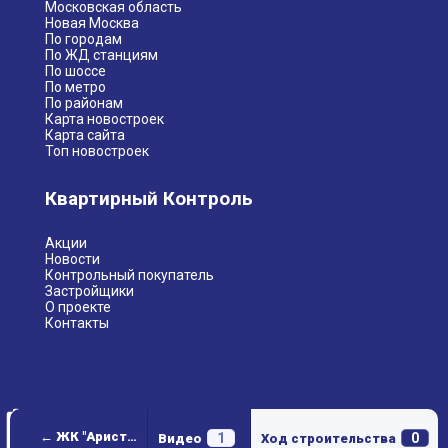
Московская область
Новая Москва
По городам
По ЖД станциям
По шоссе
По метро
По районам
Карта новостроек
Карта сайта
Топ новостроек
Квартирный Контроль
Акции
Новости
Контрольный покупатель
Застройщики
О проекте
Контакты
← ЖК "Аристье"
1
0
Видео
Ход строительства