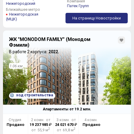
Компания
Нижегородский
Патек Групп
Ближайшее метро
Нижегородская
На страницу Новостройки
(МЦК)
ЖК "MONODOM FAMILY" (Монодом
Фэмили)
В работе 2 корпуса
: 2022.
1.06 км
ход строительства
9
Апартаменты от
19.2
млн.
Студия
2 комн. от
3 комн. от
4 комн.
Продано
19 237 985
₽
24 021 670
₽
Продано
2
2
от 55,9 м
от 69,8 м