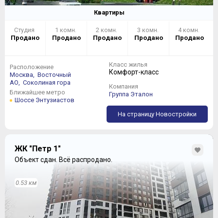
Квартиры
Студия
1 комн.
2 комн.
3 комн.
4 комн.
Продано
Продано
Продано
Продано
Продано
Класс жилья
Расположение
Комфорт-класс
Москва,
Восточный
АО,
Соколиная гора
Компания
Ближайшее метро
Группа Эталон
Шоссе Энтузиастов
На страницу Новостройки
ЖК "Петр 1"
Объект сдан.
Всё распродано.
0.53 км