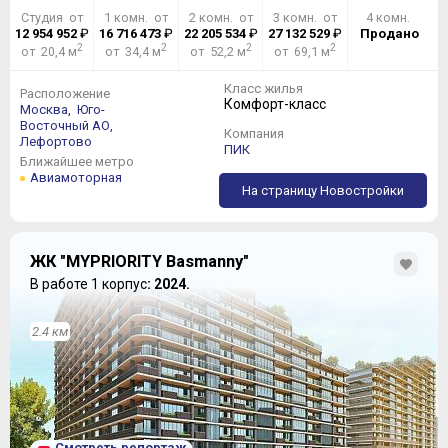
Студия от
1 комн. от
2 комн. от
3 комн. от
4 комн.
12 954 952
₽
16 716 473
₽
22 205 534
₽
27 132 529
₽
Продано
2
2
2
2
от 20,4 м
от 34,4 м
от 52,2 м
от 69,1 м
Класс жилья
Расположение
Комфорт-класс
Москва,
Юго-
Восточный АО,
Компания
Лефортово
ПИК
Ближайшее метро
Авиамоторная
На страницу Новостройки
ЖК "MYPRIORITY Basmanny"
В работе 1 корпус
: 2024.
2.4 км
Смотреть репортаж