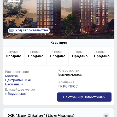
ход строительства
85
Квартиры
Студия
1 комн.
2 комн.
3 комн.
4 комн.
Продано
Продано
Продано
Продано
Продано
Класс жилья
Расположение
Бизнес-класс
Москва,
Центральный АО,
Компания
Басманный
ГК КОРТРОС
Ближайшее метро
Бауманская
На страницу Новостройки
ЖК "Дом Chkalov" (Дом Чкалов)