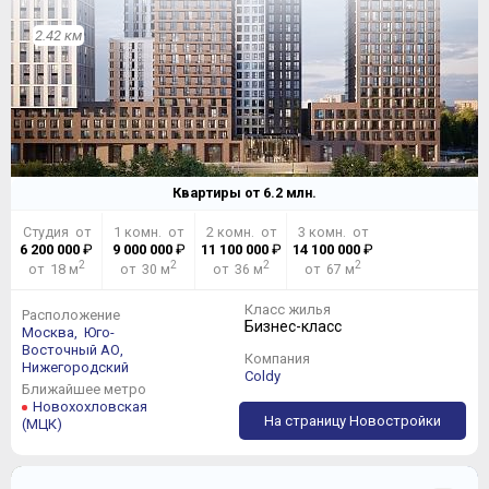
2.42 км
Квартиры от
6.2
млн.
Студия от
1 комн. от
2 комн. от
3 комн. от
6 200 000
₽
9 000 000
₽
11 100 000
₽
14 100 000
₽
2
2
2
2
от 18 м
от 30 м
от 36 м
от 67 м
Класс жилья
Расположение
Бизнес-класс
Москва,
Юго-
Восточный АО,
Компания
Нижегородский
Coldy
Ближайшее метро
Новохохловская
На страницу Новостройки
(МЦК)