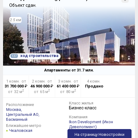
Объект сдан.
2.5 км
ход строительства
137
Апартаменты от
31.7
млн.
1 комн. от
2 комн. от
3 комн. от
4 комн.
31 700 000
₽
46 900 000
₽
61 400 000
₽
Продано
2
2
2
от 32 м
от 65 м
от 80 м
Класс жилья
Расположение
Бизнес-класс
Москва,
Центральный АО,
Компания
Басманный
Ikon Development (Икон
Ближайшее метро
Девелопмент)
Чкаловская
На страницу Новостройки