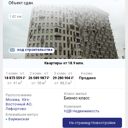
Объект сдан.
1.82 км
ход строительства
52
Квартиры от
18.9
млн.
1 комн. от
2 комн. от
3 комн. от
4 комн.
18 873 559
₽
26 589 987
₽
29 280 904
₽
Продано
2
2
2
от 41 м
от 58 м
от 88,5 м
Класс жилья
Расположение
Бизнес-класс
Москва,
Юго-
Восточный АО,
Компания
Лефортово
НДВ Недвижимость
Ближайшее метро
Бауманская
На страницу Новостройки