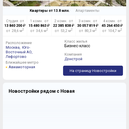
Квартиры от
13.8
млн.
Апартаменты
Студия от
1 комн. от
2 комн. от
3 комн. от
4 комн. от
13 840 200
₽
15 480 863
₽
22 385 838
₽
30 057 819
₽
45 264 450
₽
2
2
2
2
2
от 28,6 м
от 34,6 м
от 53,2 м
от 80,3 м
от 104,7 м
Класс жилья
Расположение
Бизнес-класс
Москва,
Юго-
Восточный АО,
Компания
Лефортово
Донстрой
Ближайшее метро
Авиамоторная
На страницу Новостройки
Новостройки рядом с Новая