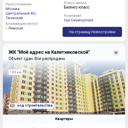
Класс жилья
Расположение
Бизнес-класс
Москва,
Центральный АО,
Компания
Таганский
Sun Development
Ближайшее метро
Римская
На страницу Новостройки
ЖК "Мой адрес на Калитниковской"
Объект сдан.
Всё распродано.
1.83 км
ход строительства
15
Квартиры