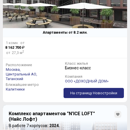
Апартаменты от
8.2
млн.
1 комн. от
8 162 700
₽
2
от 27,3 м
Класс жилья
Расположение
Бизнес-класс
Москва,
Центральный АО,
Компания
Таганский
ООО «ДОХОДНЫЙ ДОМ»
Ближайшее метро
Калитники
На страницу Новостройки
Комплекс апартаментов "N’ICE LOFT"
(Найс Лофт)
В работе 7 корпусов
: 2024.