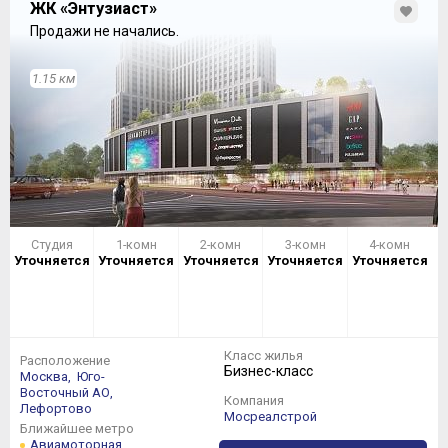
ЖК «Энтузиаст»
Продажи не начались.
1.15 км
Студия
1-комн
2-комн
3-комн
4-комн
Уточняется
Уточняется
Уточняется
Уточняется
Уточняется
Класс жилья
Расположение
Бизнес-класс
Москва,
Юго-
Восточный АО,
Компания
Лефортово
Мосреалстрой
Ближайшее метро
Авиамоторная