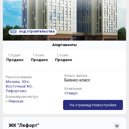
ход строительства
107
Апартаменты
Студия
1 комн.
2 комн.
Продано
Продано
Продано
Класс жилья
Расположение
Бизнес-класс
Москва,
Юго-
Восточный АО,
Компания
Лефортово
Стимул
Ближайшее метро
Римская
На страницу Новостройки
ЖК "Лефорт"