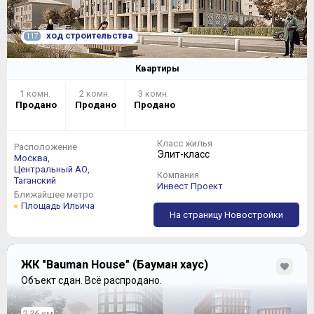
ход строительства
117
Квартиры
1 комн.
2 комн.
3 комн.
Продано
Продано
Продано
Класс жилья
Расположение
Элит-класс
Москва,
Центральный АО,
Компания
Таганский
Инвест Проект
Ближайшее метро
Площадь Ильича
На страницу Новостройки
ЖК "Bauman House" (Бауман хаус)
Объект сдан.
Всё распродано.
2.36 км