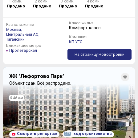
1 комн.
2 комн.
3 комн.
4 комн.
Продано
Продано
Продано
Продано
Класс жилья
Расположение
Комфорт-класс
Москва,
Центральный АО,
Компания
Таганский
КП УГС
Ближайшее метро
Пролетарская
На страницу Новостройки
ЖК "Лефортово Парк"
Объект сдан.
Всё распродано.
0.46 км
Смотреть репортаж
ход строительства
227