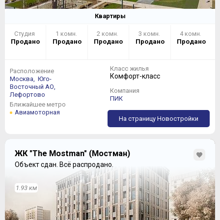
Квартиры
Студия
1 комн.
2 комн.
3 комн.
4 комн.
Продано
Продано
Продано
Продано
Продано
Класс жилья
Расположение
Комфорт-класс
Москва,
Юго-
Восточный АО,
Компания
Лефортово
ПИК
Ближайшее метро
Авиамоторная
На страницу Новостройки
ЖК "The Mostman" (Мостман)
Объект сдан.
Всё распродано.
1.93 км