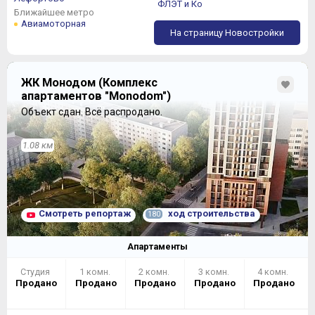
ФЛЭТ и Ко
Ближайшее метро
Авиамоторная
На страницу Новостройки
ЖК Монодом (Комплекс
апартаментов "Monodom")
Объект сдан.
Всё распродано.
1.08 км
Смотреть репортаж
ход строительства
180
Апартаменты
Студия
1 комн.
2 комн.
3 комн.
4 комн.
Продано
Продано
Продано
Продано
Продано