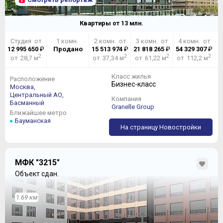
Квартиры от
13
млн.
Студия от
1 комн.
2 комн. от
3 комн. от
4 комн. от
12 995 650
₽
Продано
15 513 974
₽
21 818 265
₽
54 329 307
₽
2
2
2
2
от 28,7 м
от 37,34 м
от 61,22 м
от 112,2 м
Класс жилья
Расположение
Бизнес-класс
Москва,
Центральный АО,
Компания
Басманный
Granelle Group
Ближайшее метро
Бауманская
На страницу Новостройки
МФК "3215"
Объект сдан.
1.69 км