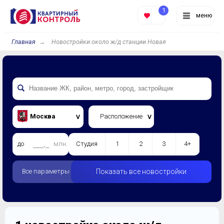
1
меню
Главная
Новостройки около ж/д станции Новая
Москва
Расположение
до
млн.
Студия
1
2
3
4+
Все параметры
Показать все новостройки