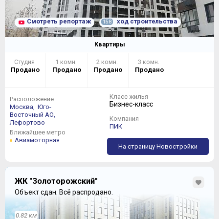
Смотреть репортаж
ход строительства
158
Квартиры
Студия
1 комн.
2 комн.
3 комн.
Продано
Продано
Продано
Продано
Класс жилья
Расположение
Бизнес-класс
Москва,
Юго-
Восточный АО,
Компания
Лефортово
ПИК
Ближайшее метро
Авиамоторная
На страницу Новостройки
ЖК "Золоторожский"
Объект сдан.
Всё распродано.
0.82 км