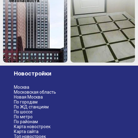
безопасности
Новостройки
Москва
Московская область
Новая Москва
По городам
По ЖД станциям
По шоссе
По метро
По районам
Карта новостроек
Карта сайта
Топ новостроек