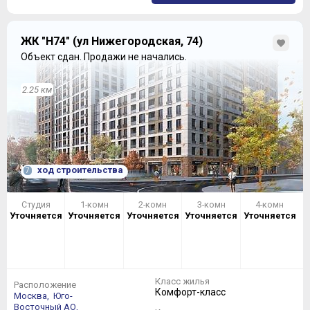
ЖК "Н74" (ул Нижегородская, 74)
Объект сдан.
Продажи не начались.
2.25 км
ход строительства
7
Студия
1-комн
2-комн
3-комн
4-комн
Уточняется
Уточняется
Уточняется
Уточняется
Уточняется
Класс жилья
Расположение
Комфорт-класс
Москва,
Юго-
Восточный АО,