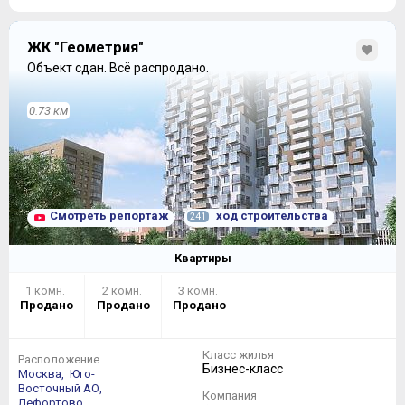
ЖК "Геометрия"
Объект сдан.
Всё распродано.
0.73 км
Смотреть репортаж
ход строительства
241
Квартиры
1 комн.
2 комн.
3 комн.
Продано
Продано
Продано
Класс жилья
Расположение
Бизнес-класс
Москва,
Юго-
Восточный АО,
Компания
Лефортово