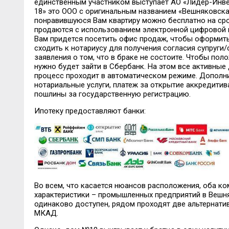
единственным участником выступает АО «Лидер-Инве
18» это ООО с оригинальным названием «Вешняковская
понравившуюся Вам квартиру можно бесплатно на срок
продаются с использованием электронной цифровой п
Вам придется посетить офис продаж, чтобы оформит
сходить к нотариусу для получения согласия супруги
заявления о том, что в браке не состоите. Чтобы пол
нужно будет зайти в Сбербанк. На этом все активные
процесс проходит в автоматическом режиме. Дополн
нотариальные услуги, платеж за открытие аккредитив
пошлины за государственную регистрацию.
Ипотеку предоставляют банки:
Во всем, что касается нюансов расположения, оба к
характеристики – промышленных предприятий в Вешня
одинаково доступен, рядом проходят две альтернатив
МКАД.