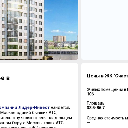
Цены в ЖК "Счаст
е в
Жилых помещений в
106
Площадь
омпании Лидер-Инвест
найдется,
38.5-86.7
в Москве зданий бывших АТС,
тительству являющееся владельцем
Средняя стоимость м
—
очном Округе Москвы таких АТС