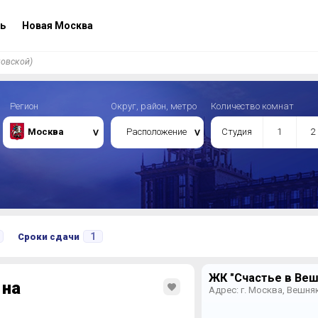
ь
Новая Москва
ковской)
Регион
Округ, район, метро
Количество комнат
Москва
Расположение
Студия
1
2
1
Сроки сдачи
ЖК "Счастье в Веш
 на
Адрес: г. Москва, Вешняк