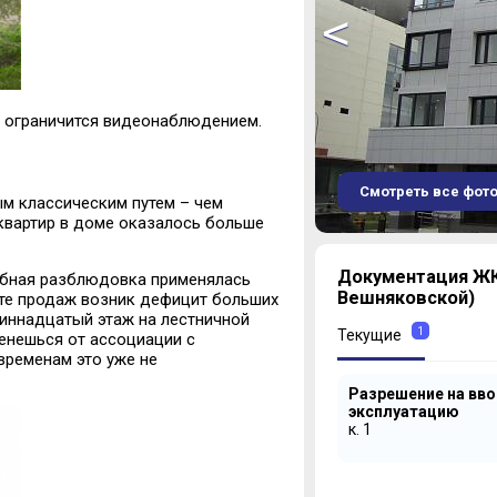
<
е ограничится видеонаблюдением.
Смотреть все фот
м классическим путем – чем
квартир в доме оказалось больше
1
Документация ЖК 
обная разблюдовка применялась
2
Вешняковской)
рте продаж возник дефицит больших
3
диннадцатый этаж на лестничной
4
1
Текущие
денешься от ассоциации с
5
временам это уже не
6
Разрешение на вво
7
эксплуатацию
8
к. 1