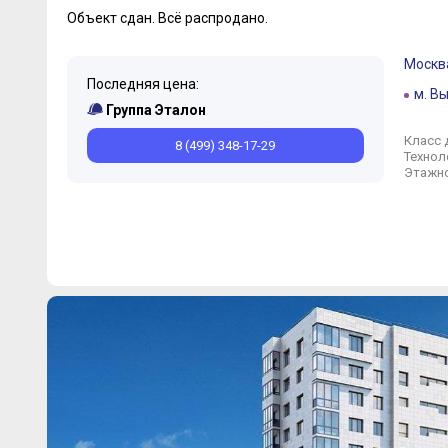
Объект сдан.
Всё распродано.
Москв
Последняя цена:
м. В
Группа Эталон
Класс 
8 (499) 348-17-29
Технол
Этажно