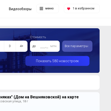
меню
1
в избранном
Видеообзоры
Стоимость
3
4+
до
млн.
Все параметры
Показать 580 новостроек
няках" (Дом на Вешняковской) на карте
овская улица, 18 г