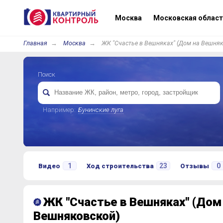
Москва
Московская област
Главная
Москва
ЖК "Счастье в Вешняках" (Дом на Вешня
Поиск
Например:
Бунинские луга
1
23
0
Видео
Ход строительства
Отзывы
ЖК "Счастье в Вешняках" (Дом
Вешняковской)