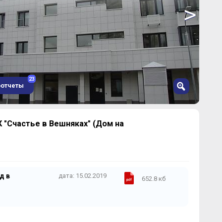
>
23
оотчеты
"Счастье в Вешняках" (Дом на
д в
дата: 15.02.2019
652.8 кб