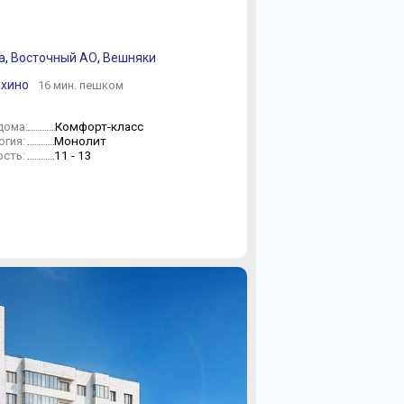
а
,
Восточный АО
,
Вешняки
ыхино
16 мин. пешком
Комфорт-класс
дома:
Монолит
огия:
11 - 13
сть: