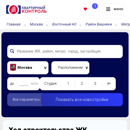
1
меню
Главная
Москва
Восточный АО
Район Вешняки
Метр
Москва
Расположение
до
млн.
Студия
1
2
3
4+
Все параметры
Показать все новостройки