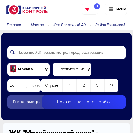
1
меню
Главная
Москва
Юго-Восточный АО
Район Рязанский
Москва
Расположение
до
млн.
Студия
1
2
3
4+
Все параметры
Показать все новостройки