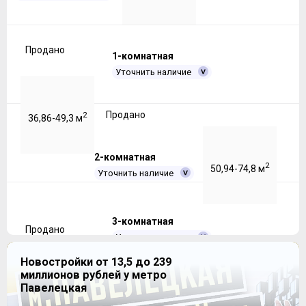
Продано
1-комнатная
Уточнить наличие
Продано
2
36,86-49,3 м
2-комнатная
2
50,94-74,8 м
Уточнить наличие
3-комнатная
Продано
Уточнить наличие
Новостройки от 13,5 до 239
миллионов рублей у метро
Продано
2
75,26-93,6 м
Павелецкая