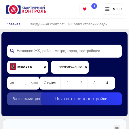
1
меню
Главная
Воздушный контроль. ЖК Михайловский парк
Москва
Расположение
до
млн.
Студия
1
2
3
4+
Все параметры
Показать все новостройки