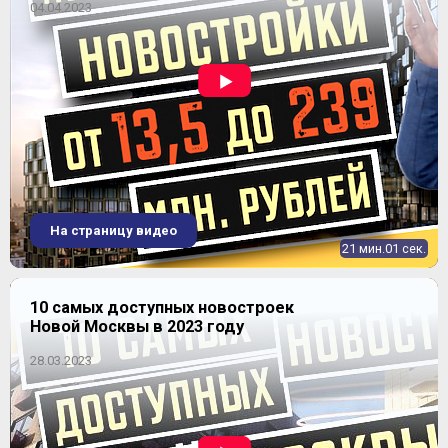
04.04.2023
4-комнатная
2
97-97 м
Уточнить наличие
ЖК "Михайловский парк"
Продано
На страницу видео
21 мин.01 сек.
10 самых доступных новостроек
Новой Москвы в 2023 году
28.03.2023