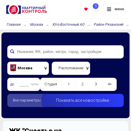
1
меню
Главная
Москва
Юго-Восточный АО
Район Рязанский
Москва
Расположение
до
млн.
Студия
1
2
3
4+
Все параметры
Показать все новостройки