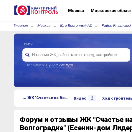
Москва
Московская област
Главная
Москва
Юго-Восточный АО
Район Рязанский
Поиск
Например:
Бунинские луга
← ЖК "Счастье на Волгоградке" (Есенин-дом Лидер на Волгоградском)
2
Видео
Ход строител
Форум и отзывы ЖК "Счастье н
Волгоградке" (Есенин-дом Лидер