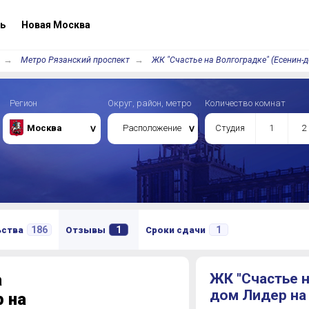
ь
Новая Москва
Метро Рязанский проспект
ЖК "Счастье на Волгоградке" (Есенин-
Регион
Округ, район, метро
Количество комнат
Москва
Расположение
Студия
1
2
186
1
1
ьства
Отзывы
Сроки сдачи
а
ЖК "Счастье н
дом Лидер на
 на