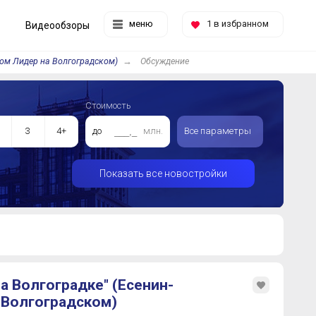
меню
1
в избранном
Видеообзоры
дом Лидер на Волгоградском)
Обсуждение
Стоимость
3
4+
до
млн.
Все параметры
Показать все новостройки
а Волгоградке" (Есенин-
 Волгоградском)