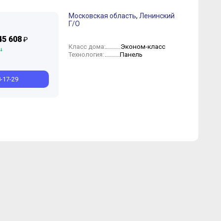
Московская область
,
Ленинский
Г/О
юнь
Октябрь
Май
Июль
Март
Июнь
Февраль
Май
Апрель
Март
Февраль
45 608
₽
Эконом-класс
Класс дома:
Панель
Технология:
8-17-29