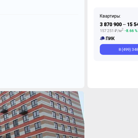
Квартиры:
Ноябрь
Декабрь
Август
Ноябрь
И
3 870 900
15 5
—
2
157 251 ₽/м
-8.66 %
ПИК
8 (499) 34