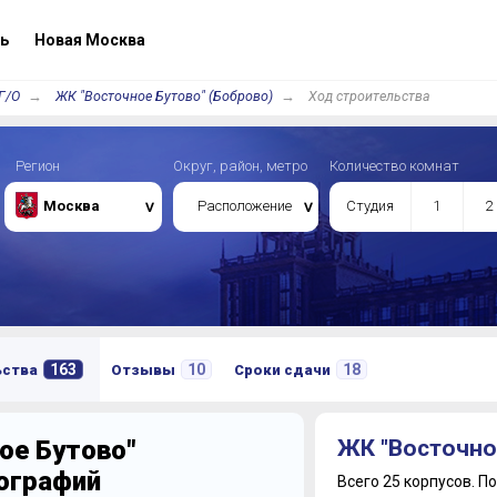
ь
Новая Москва
Г/О
ЖК "Восточное Бутово" (Боброво)
Ход строительства
Регион
Округ, район, метро
Количество комнат
Москва
Расположение
Студия
1
2
163
10
18
ьства
Отзывы
Сроки сдачи
ое Бутово"
ЖК "Восточно
тографий
Всего 25 корпусов.
По