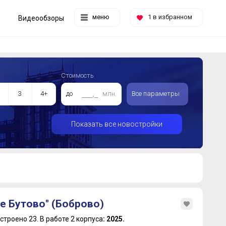
меню
1
в избранном
Видеообзоры
Стоимость
3
4+
до
млн.
Все параметры
Показать все новостройки
е Бутово" (Боброво)
строено 23.
В работе 2 корпуса
: 2025.