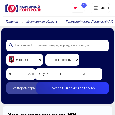
1
меню
Главная
Московская область
Городской округ Ленинский Г/О
Москва
Расположение
до
млн.
Студия
1
2
3
4+
Все параметры
Показать все новостройки